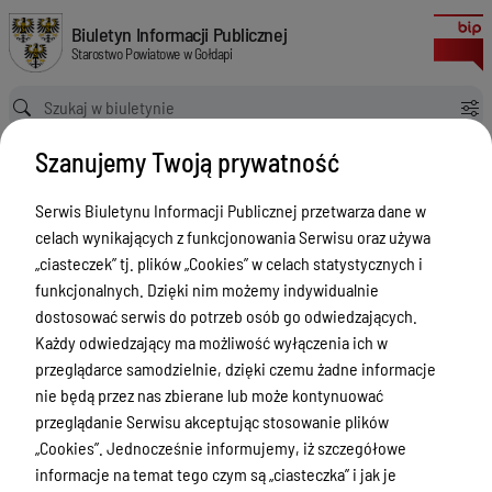
Posiedzenia Zarządu Powiatu V kadencji (lata 2018-2023)
Biuletyn Informacji Publicznej Starostwo Powiatowe w Gołdapi
Biuletyn Informacji Publicznej
Starostwo Powiatowe w Gołdapi
Ścieżka powrotu
Strona główna
Posiedzenia Zarządu Powiatu w Gołdapi
Szanujemy Twoją prywatność
Posiedzenia Zarządu Powiatu V kadencji (lata 2018-2023)
Posiedzenia Zarządu Powiatu w
Serwis Biuletynu Informacji Publicznej przetwarza dane w
Gołdapi
celach wynikających z funkcjonowania Serwisu oraz używa
„ciasteczek” tj. plików „Cookies” w celach statystycznych i
Menu Przedmiotowe
funkcjonalnych. Dzięki nim możemy indywidualnie
dostosować serwis do potrzeb osób go odwiedzających.
Powiat
Każdy odwiedzający ma możliwość wyłączenia ich w
Rada Powiatu
przeglądarce samodzielnie, dzięki czemu żadne informacje
nie będą przez nas zbierane lub może kontynuować
Zarząd Powiatu
przeglądanie Serwisu akceptując stosowanie plików
Starostwo Powiatowe
„Cookies”. Jednocześnie informujemy, iż szczegółowe
informacje na temat tego czym są „ciasteczka” i jak je
Petycje