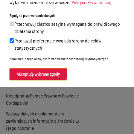
wyłączyć można znaleźć w naszej
Polityce Prywatności
.
Oświadczenia majątkowe
Zgody na przetwarzanie danych
Zamówienia publiczne
Przechowuj ciastko sesyjne wymagane do prawidłowego
Praca w Starostwie
działania strony
Akty prawne
Przekazuj preferencje wyglądu strony do celów
statystycznych
Informacje, konkursy, ogłoszenia
Zamknięcie tego okna jest równoważne z akceptację wybranych zgód.
Plan postępowań o udzielenie
zamówień publicznych
Akceptuję wybrane zgody
Menu Podmiotowe
Nieodpłatna Pomoc Prawna w Powiecie
Gołdapskim
Wykazy danych o dokumentach
zawierających informacje o środowisku
i jego ochronie