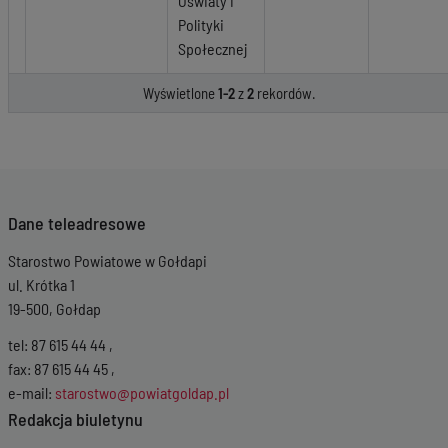
Oświaty i
Polityki
Społecznej
Wyświetlone
1-2
z
2
rekordów.
Dane teleadresowe
Starostwo Powiatowe w Gołdapi
ul. Krótka 1
19-500, Gołdap
tel: 87 615 44 44 ,
fax: 87 615 44 45 ,
e-mail:
starostwo@powiatgoldap.pl
Redakcja biuletynu