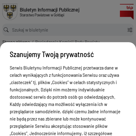
Posiedzenia Komisji Rady Powiatu
Biuletyn Informacji Publicznej Starostwo Powiatowe w Gołdapi
Biuletyn Informacji Publicznej
Starostwo Powiatowe w Gołdapi
Ścieżka powrotu
Strona główna
Posiedzenia Komisji Rady Powiatu
Posiedzenia Komisji Rady Powiatu
Szanujemy Twoją prywatność
Menu Przedmiotowe
Serwis Biuletynu Informacji Publicznej przetwarza dane w
Powiat
celach wynikających z funkcjonowania Serwisu oraz używa
„ciasteczek” tj. plików „Cookies” w celach statystycznych i
Rada Powiatu
funkcjonalnych. Dzięki nim możemy indywidualnie
Skład Rady
dostosować serwis do potrzeb osób go odwiedzających.
Każdy odwiedzający ma możliwość wyłączenia ich w
Posiedzenia Rady Powiatu w Gołdapi
przeglądarce samodzielnie, dzięki czemu żadne informacje
Posiedzenia Komisji Rady Powiatu
nie będą przez nas zbierane lub może kontynuować
Zapytania i interpelacje Radnych
przeglądanie Serwisu akceptując stosowanie plików
„Cookies”. Jednocześnie informujemy, iż szczegółowe
Zarząd Powiatu