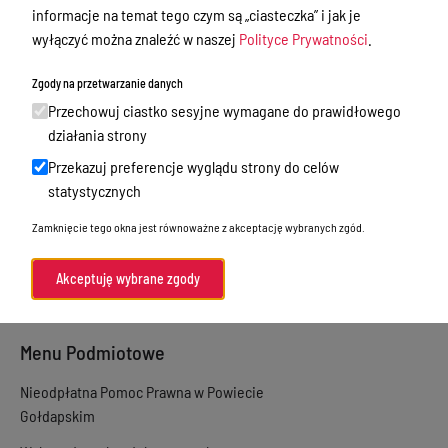
informacje na temat tego czym są „ciasteczka” i jak je
Starostwo Powiatowe
wyłączyć można znaleźć w naszej
Polityce Prywatności
.
Petycje
Zgody na przetwarzanie danych
Oświadczenia majątkowe
Przechowuj ciastko sesyjne wymagane do prawidłowego
działania strony
Zamówienia publiczne
Przekazuj preferencje wyglądu strony do celów
Praca w Starostwie
statystycznych
Akty prawne
Zamknięcie tego okna jest równoważne z akceptację wybranych zgód.
Informacje, konkursy, ogłoszenia
Plan postępowań o udzielenie
Akceptuję wybrane zgody
zamówień publicznych
Menu Podmiotowe
Nieodpłatna Pomoc Prawna w Powiecie
Gołdapskim