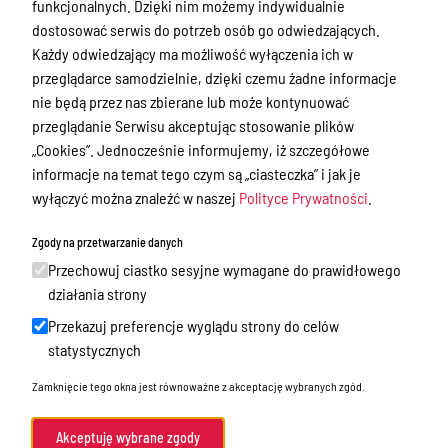
funkcjonalnych. Dzięki nim możemy indywidualnie
Zamówienia publiczne
dostosować serwis do potrzeb osób go odwiedzających.
Praca w Starostwie
Każdy odwiedzający ma możliwość wyłączenia ich w
przeglądarce samodzielnie, dzięki czemu żadne informacje
Akty prawne
nie będą przez nas zbierane lub może kontynuować
Informacje, konkursy, ogłoszenia
przeglądanie Serwisu akceptując stosowanie plików
„Cookies”. Jednocześnie informujemy, iż szczegółowe
Plan postępowań o udzielenie
informacje na temat tego czym są „ciasteczka” i jak je
zamówień publicznych
wyłączyć można znaleźć w naszej
Polityce Prywatności
.
Menu Podmiotowe
Zgody na przetwarzanie danych
Nieodpłatna Pomoc Prawna w Powiecie
Przechowuj ciastko sesyjne wymagane do prawidłowego
Gołdapskim
działania strony
Wykazy danych o dokumentach
Przekazuj preferencje wyglądu strony do celów
zawierających informacje o środowisku
statystycznych
i jego ochronie
Zamknięcie tego okna jest równoważne z akceptację wybranych zgód.
Audyty i kontrole
Akceptuję wybrane zgody
Organizacje pozarządowe