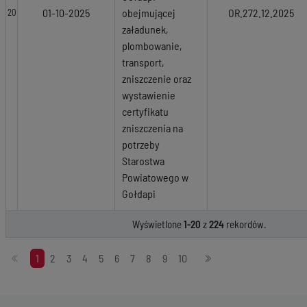
01-10-2025
obejmującej
OR.272.12.2025
20
załadunek,
plombowanie,
transport,
zniszczenie oraz
wystawienie
certyfikatu
zniszczenia na
potrzeby
Starostwa
Powiatowego w
Gołdapi
Wyświetlone
1-20
z
224
rekordów.
Stronicowanie
1
2
3
4
5
6
7
8
9
10