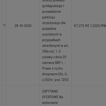
gołdapskiego i
prowadzenie
parkingu
strzeżonego dla
28-10-2025
KT.272.MZ.1.2025.MW
17
pojazdów
usuniętych w
przypadkach
określonych w art.
130a ust. 1 -2
ustawy z dnia 20
czerwca 1997 r. -
Prawo o ruchu
drogowym (Dz. U.
z 2024r. poz. 1251)
ZAPYTANIE
OFERTOWE Na
wykonanie