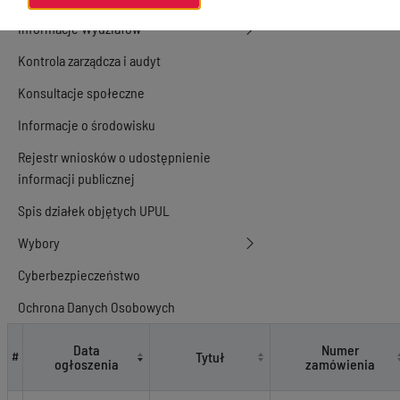
Informacje Wydziałów
Kontrola zarządcza i audyt
Konsultacje społeczne
Informacje o środowisku
Rejestr wniosków o udostępnienie
informacji publicznej
Spis działek objętych UPUL
Wybory
Cyberbezpieczeństwo
Ochrona Danych Osobowych
Zamówienia publiczne
Data
Numer
Tytuł
#
ogłoszenia
zamówienia