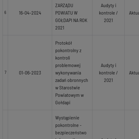
ZARZĄDU
Audyty i
16-04-2024
POWIATU W
kontrole /
Aktu
6
GOŁDAPI NA ROK
2021
2021
Protokół
pokontrolny z
kontroli
problemowej
Audyty i
01-06-2023
wykonywania
kontrole /
Aktu
7
zadań obronnych
2021
w Starostwie
Powiatowym w
Gołdapi
Wystąpienie
pokontrolne -
bezpieczeństwo