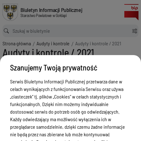
Audyty i kontrole / 2021
Biuletyn Informacji Publicznej Starostwo Powiatowe w Gołdapi
Biuletyn Informacji Publicznej
Starostwo Powiatowe w Gołdapi
Ścieżka powrotu
Strona główna
Audyty i kontrole
Audyty i kontrole / 2021
Audyty i kontrole / 2021
Menu Przedmiotowe
Szanujemy Twoją prywatność
Powiat
Serwis Biuletynu Informacji Publicznej przetwarza dane w
Rada Powiatu
celach wynikających z funkcjonowania Serwisu oraz używa
„ciasteczek” tj. plików „Cookies” w celach statystycznych i
Zarząd Powiatu
funkcjonalnych. Dzięki nim możemy indywidualnie
Starostwo Powiatowe
dostosować serwis do potrzeb osób go odwiedzających.
Każdy odwiedzający ma możliwość wyłączenia ich w
Petycje
przeglądarce samodzielnie, dzięki czemu żadne informacje
Oświadczenia majątkowe
nie będą przez nas zbierane lub może kontynuować