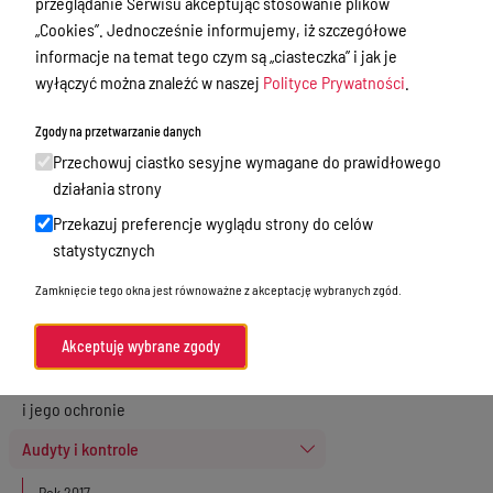
przeglądanie Serwisu akceptując stosowanie plików
Zamówienia publiczne
„Cookies”. Jednocześnie informujemy, iż szczegółowe
Praca w Starostwie
informacje na temat tego czym są „ciasteczka” i jak je
wyłączyć można znaleźć w naszej
Polityce Prywatności
.
Akty prawne
Informacje, konkursy, ogłoszenia
Zgody na przetwarzanie danych
Przechowuj ciastko sesyjne wymagane do prawidłowego
Plan postępowań o udzielenie
działania strony
zamówień publicznych
Przekazuj preferencje wyglądu strony do celów
Menu Podmiotowe
statystycznych
Nieodpłatna Pomoc Prawna w Powiecie
Zamknięcie tego okna jest równoważne z akceptację wybranych zgód.
Gołdapskim
Akceptuję wybrane zgody
Wykazy danych o dokumentach
zawierających informacje o środowisku
i jego ochronie
Audyty i kontrole
Rok 2017