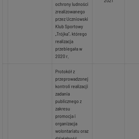
2021
ochrony ludności
zrealizowanego
przez Uczniowski
Klub Sportowy
„Trójka”, którego
realizacja
przebiegała w
2020 r.
Protokół z
przeprowadzonej
kontroli realizacji
zadania
publicznego z
zakresu
promocja i
organizacja
wolontariatu oraz
działalność