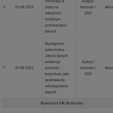
informacji w
Audyty i
01-06-2023
pracy na
kontrole /
Aktu
8
odległość i
2021
mobilnym
przetwarzaniu
danych
Wystąpienie
pokontrolne -
Jakość danych
ewidencji
Audyty i
01-06-2023
gruntów i
kontrole /
Aktu
9
budynków, jako
2021
podstawa do
udostępniania
danych
Wyświetlone
1-9
z
9
rekordów.