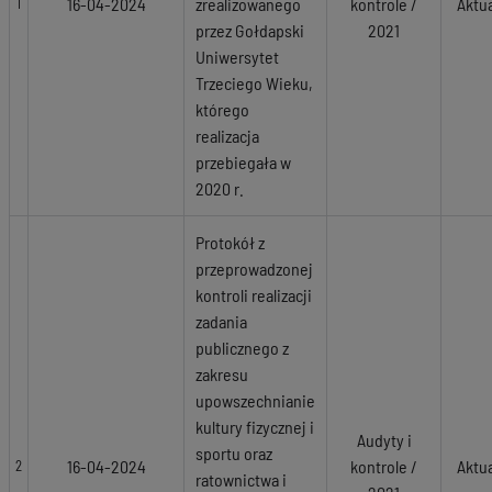
16-04-2024
zrealizowanego
kontrole /
Aktu
1
przez Gołdapski
2021
Uniwersytet
Trzeciego Wieku,
którego
realizacja
przebiegała w
2020 r.
Protokół z
przeprowadzonej
kontroli realizacji
zadania
publicznego z
zakresu
upowszechnianie
kultury fizycznej i
Audyty i
sportu oraz
16-04-2024
kontrole /
Aktu
2
ratownictwa i