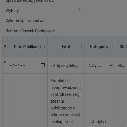
Wybory
Cyberbezpieczeństwo
Ochrona Danych Osobowych
Audyty i kontrole / 2021
Data Publikacji
Tytuł
Kategoria
Sta
#
Protokół z
przeprowadzonej
kontroli realizacji
zadania
publicznego z
zakresu edukacji
ekologicznej
Audyty i