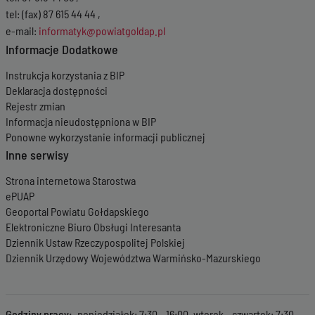
tel: (fax) 87 615 44 44 ,
e-mail:
informatyk@powiatgoldap.pl
Informacje Dodatkowe
Instrukcja korzystania z BIP
Deklaracja dostępności
Rejestr zmian
Informacja nieudostępniona w BIP
Ponowne wykorzystanie informacji publicznej
Inne serwisy
Strona internetowa Starostwa
ePUAP
Geoportal Powiatu Gołdapskiego
Elektroniczne Biuro Obsługi Interesanta
Dziennik Ustaw Rzeczypospolitej Polskiej
Dziennik Urzędowy Województwa Warmińsko-Mazurskiego
Godziny pracy
poniedziałek: 7:30 - 16:00, wtorek - czwartek: 7:30 -