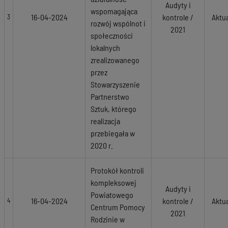
Audyty i
wspomagająca
16-04-2024
kontrole /
Aktu
3
rozwój wspólnot i
2021
społeczności
lokalnych
zrealizowanego
przez
Stowarzyszenie
Partnerstwo
Sztuk, którego
realizacja
przebiegała w
2020 r.
Protokół kontroli
kompleksowej
Audyty i
Powiatowego
16-04-2024
kontrole /
Aktu
4
Centrum Pomocy
2021
Rodzinie w