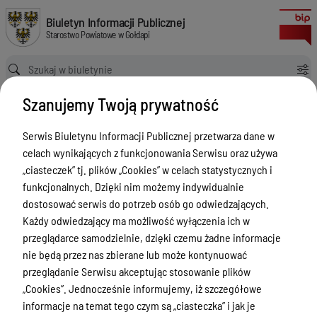
Protokół z przeprowadzonej kontroli realizacji zadania publicznego z za
Biuletyn Informacji Publicznej Starostwo Powiatowe w Gołdapi
Biuletyn Informacji Publicznej
Starostwo Powiatowe w Gołdapi
Ścieżka powrotu
Strona główna
Audyty i kontrole
Audyty i kontrole / 2021
Szanujemy Twoją prywatność
Protokół z przeprowadzonej kontroli realizacji zadania publicznego z zakresu promocja i organizacja wolontariatu oraz działalność wspomagająca rozwój wspólnot i społeczności lokalnych zrealizowanego przez Stowarzyszenie Partnerstwo Sztuk, którego realizacja przebiegała w 2020 r.
Audyty i kontrole / 2021
Serwis Biuletynu Informacji Publicznej przetwarza dane w
celach wynikających z funkcjonowania Serwisu oraz używa
Menu Przedmiotowe
„ciasteczek” tj. plików „Cookies” w celach statystycznych i
Powiat
funkcjonalnych. Dzięki nim możemy indywidualnie
dostosować serwis do potrzeb osób go odwiedzających.
Rada Powiatu
Każdy odwiedzający ma możliwość wyłączenia ich w
Zarząd Powiatu
przeglądarce samodzielnie, dzięki czemu żadne informacje
nie będą przez nas zbierane lub może kontynuować
Starostwo Powiatowe
przeglądanie Serwisu akceptując stosowanie plików
Petycje
„Cookies”. Jednocześnie informujemy, iż szczegółowe
informacje na temat tego czym są „ciasteczka” i jak je
Oświadczenia majątkowe