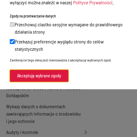
wyłączyć można znaleźć w naszej
Polityce Prywatności
.
Zamówienia publiczne
Zgody na przetwarzanie danych
Praca w Starostwie
Przechowuj ciastko sesyjne wymagane do prawidłowego
Akty prawne
działania strony
Przekazuj preferencje wyglądu strony do celów
Informacje, konkursy, ogłoszenia
statystycznych
Plan postępowań o udzielenie
Zamknięcie tego okna jest równoważne z akceptację wybranych zgód.
zamówień publicznych
Menu Podmiotowe
Akceptuję wybrane zgody
Nieodpłatna Pomoc Prawna w Powiecie
Gołdapskim
Wykazy danych o dokumentach
zawierających informacje o środowisku
i jego ochronie
Audyty i kontrole