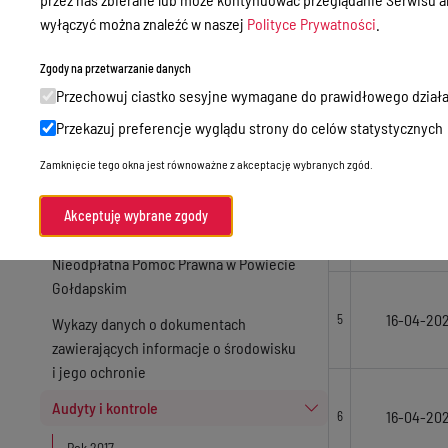
Zamówienia publiczne
wyłączyć można znaleźć w naszej
Polityce Prywatności
.
16-04-20
2
Praca w Starostwie
Zgody na przetwarzanie danych
Akty prawne
Przechowuj ciastko sesyjne wymagane do prawidłowego działa
Informacje, konkursy, ogłoszenia
16-04-20
3
Przekazuj preferencje wyglądu strony do celów statystycznych
Plan postępowań o udzielenie
Zamknięcie tego okna jest równoważne z akceptację wybranych zgód.
zamówień publicznych
Akceptuję wybrane zgody
Menu Podmiotowe
16-04-20
4
Nieodpłatna Pomoc Prawna w Powiecie
Gołdapskim
16-04-20
5
Wykazy danych o dokumentach
zawierających informacje o środowisku
i jego ochronie
Audyty i kontrole
16-04-20
6
Rok 2017