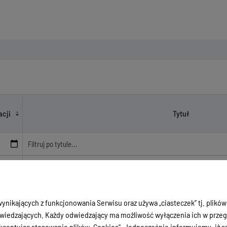
 2022
acji
Tytuł
Protokół z przeprowadzonej kontroli realizacji zadania publiczn
oświata, wychowanie i działania na rzecz integracji europejskie
24
współpraca między społecznościami zrealizowanego przez Stow
ynikających z funkcjonowania Serwisu oraz używa „ciasteczek” tj. plików
realizacja przebiegała w 2021 r.
iedzających. Każdy odwiedzający ma możliwość wyłączenia ich w przegl
ceptując stosowanie plików „Cookies”. Jednocześnie informujemy, iż szc