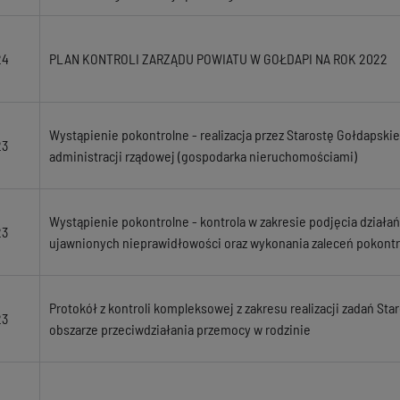
24
PLAN KONTROLI ZARZĄDU POWIATU W GOŁDAPI NA ROK 2022
Wystąpienie pokontrolne - realizacja przez Starostę Gołdapski
23
administracji rządowej (gospodarka nieruchomościami)
Wystąpienie pokontrolne - kontrola w zakresie podjęcia działa
23
ujawnionych nieprawidłowości oraz wykonania zaleceń pokont
Protokół z kontroli kompleksowej z zakresu realizacji zadań S
23
obszarze przeciwdziałania przemocy w rodzinie