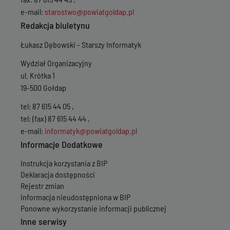
e-mail:
starostwo@powiatgoldap.pl
Redakcja biuletynu
Łukasz Dębowski - Starszy Informatyk
Wydział Organizacyjny
ul. Krótka 1
19-500 Gołdap
tel: 87 615 44 05 ,
tel: (fax) 87 615 44 44 ,
e-mail:
informatyk@powiatgoldap.pl
Informacje Dodatkowe
Instrukcja korzystania z BIP
Deklaracja dostępności
Rejestr zmian
Informacja nieudostępniona w BIP
Ponowne wykorzystanie informacji publicznej
Inne serwisy