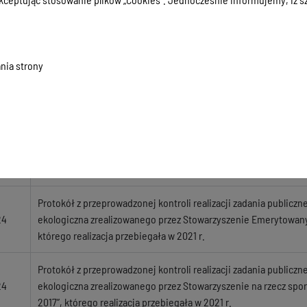
Protokół z kontroli przeprowadzonej w Mazursko-Podlaskim Cen
24
Popiełuszki 2,19-500 Gołdap
nia strony
Protokół z kontroli przeprowadzonej w Niepublicznej Terapeut
24
Start” Jabłońskie 12,19-500 Gołdap
24
Protokół kontroli kompleksowej w Zespole Placówek Edukacy
Protokół z przeprowadzonej kontroli realizacji zadania publiczn
24
ekologiczna zrealizowanego przez Stowarzyszenie Emerytowany
którego realizacja przebiegała w 2021 r.
Protokół z przeprowadzonej kontroli realizacji zadania publiczn
24
ekologiczna zrealizowanego przez Stowarzyszenie na rzecz sport
2017”, którego realizacja przebiegała w 2021 r.