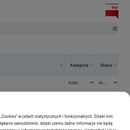
Kategoria
Status
ego z zakresu nauka, edukacja,
Audyty i
j oraz rozwijanie kontaktów i
kontrole /
Aktualny
arzyszenie Dobry Start, którego
2022
 „Cookies” w celach statystycznych i funkcjonalnych. Dzięki nim
ądarce samodzielnie, dzięki czemu żadne informacje nie będą
zegółowe informacje na temat tego czym są „ciasteczka” i jak je