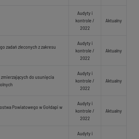
Audyty i
kontrole /
Aktualny
2022
Audyty i
ego zadań zleconych z zakresu
kontrole /
Aktualny
2022
Audyty i
ń zmierzających do usunięcia
kontrole /
Aktualny
rolnych
2022
Audyty i
tarostwa Powiatowego w Gołdapi w
kontrole /
Aktualny
2022
Audyty i