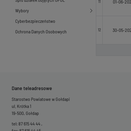
01-06-20
11
Wybory
Cyberbezpieczeństwo
30-05-20
12
Ochrona Danych Osobowych
Dane teleadresowe
Starostwo Powiatowe w Gołdapi
ul. Krótka 1
19-500, Gołdap
tel: 87 615 44 44 ,
fax: 87 615 44 45 ,