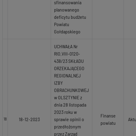
sfinansowania
planowanego
deficytu budżetu
Powiatu
Gołdapskiego
UCHWAŁA Nr
RIO.VIII-0120-
438/23 SKŁADU
ORZEKAJĄCEGO
REGIONALNEJ
IZBY
OBRACHUNKOWEJ
w OLSZTYNIE z
dnia 28 listopada
2023 roku w
Finanse
18-12-2023
sprawie opinii o
Akt
18
powiatu
przedłożonym
przez Zarząd