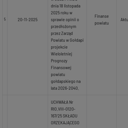
dnia 18 listopada
2025 roku w
Finanse
20-11-2025
sprawie opinii o
Akt
5
powiatu
przedłożonym
przez Zarząd
Powiatu w Gołdapi
projekcie
Wieloletniej
Prognozy
Finansowej
powiatu
gołdapskiego na
lata 2026-2040.
UCHWAŁA Nr
RIO.VIII-0120-
167/25 SKŁADU
ORZEKAJĄCEGO