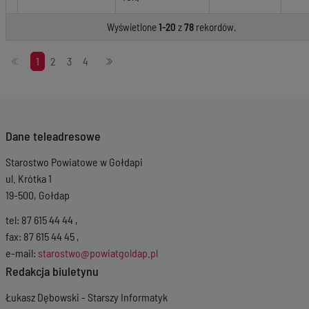
Wyświetlone
1-20
z
78
rekordów.
Stronicowanie
1
2
3
4
Dane teleadresowe
Starostwo Powiatowe w Gołdapi
ul. Krótka 1
19-500, Gołdap
tel: 87 615 44 44 ,
fax: 87 615 44 45 ,
e-mail:
starostwo@powiatgoldap.pl
Redakcja biuletynu
Łukasz Dębowski - Starszy Informatyk