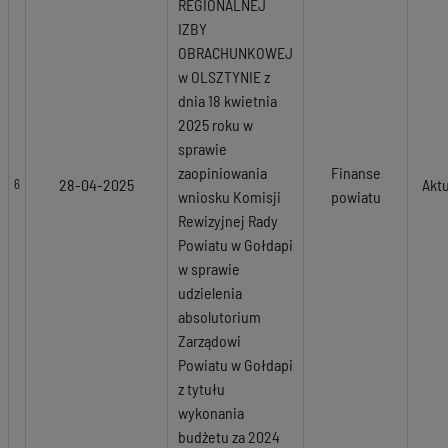
REGIONALNEJ
IZBY
OBRACHUNKOWEJ
w OLSZTYNIE z
dnia 18 kwietnia
2025 roku w
sprawie
zaopiniowania
Finanse
28-04-2025
Akt
6
wniosku Komisji
powiatu
Rewizyjnej Rady
Powiatu w Gołdapi
w sprawie
udzielenia
absolutorium
Zarządowi
Powiatu w Gołdapi
z tytułu
wykonania
budżetu za 2024