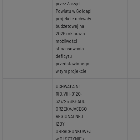
przez Zarząd
Powiatu w Gołdapi
projekcie uchwały
budżetowej na
2026 rok oraz o
możliwości
sfinansowania
deficytu
przedstawionego
w tym projekcie
UCHWAŁA Nr
RIO.VIII-0120-
327/25 SKŁADU
ORZEKAJĄCEGO
REGIONALNEJ
IZBY
OBRACHUNKOWEJ
w OLSZTYNIE z