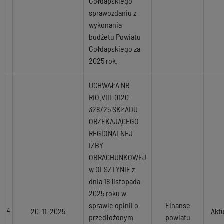
Gołdapskiego
sprawozdaniu z
wykonania
budżetu Powiatu
Gołdapskiego za
2025 rok.
UCHWAŁA NR
RIO.VIII-0120-
328/25 SKŁADU
ORZEKAJĄCEGO
REGIONALNEJ
IZBY
OBRACHUNKOWEJ
w OLSZTYNIE z
dnia 18 listopada
2025 roku w
sprawie opinii o
Finanse
20-11-2025
Akt
4
przedłożonym
powiatu