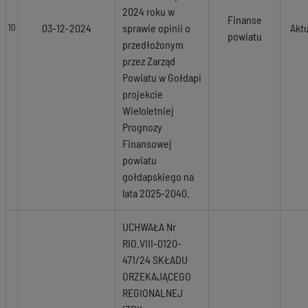
2024 roku w
Finanse
03-12-2024
sprawie opinii o
Akt
10
powiatu
przedłożonym
przez Zarząd
Powiatu w Gołdapi
projekcie
Wieloletniej
Prognozy
Finansowej
powiatu
gołdapskiego na
lata 2025-2040.
UCHWAŁA Nr
RIO.VIII-0120-
471/24 SKŁADU
ORZEKAJĄCEGO
REGIONALNEJ