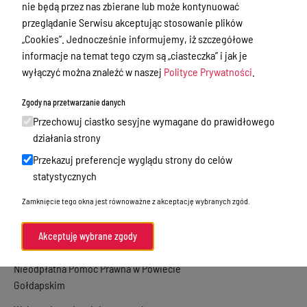
nie będą przez nas zbierane lub może kontynuować
Starostwo Powiatowe
przeglądanie Serwisu akceptując stosowanie plików
„Cookies”. Jednocześnie informujemy, iż szczegółowe
Petycje
informacje na temat tego czym są „ciasteczka” i jak je
Oświadczenia majątkowe
wyłączyć można znaleźć w naszej
Polityce Prywatności
.
Zamówienia publiczne
Zgody na przetwarzanie danych
Praca w Starostwie
Przechowuj ciastko sesyjne wymagane do prawidłowego
działania strony
Akty prawne
Przekazuj preferencje wyglądu strony do celów
Informacje, konkursy, ogłoszenia
statystycznych
Plan postępowań o udzielenie
Zamknięcie tego okna jest równoważne z akceptację wybranych zgód.
zamówień publicznych
Akceptuję wybrane zgody
Menu Podmiotowe
Nieodpłatna Pomoc Prawna w Powiecie
Gołdapskim