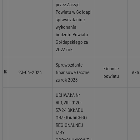
przez Zarząd
Powiatu w Gołdapi
sprawozdaniu z
wykonania
budżetu Powiatu
Gołdapskiego za
2023 rok
Sprawozdanie
Finanse
23-04-2024
finansowe łączne
Akt
16
powiatu
za rok 2023
UCHWAŁA Nr
RIO.VIII-0120-
37/24 SKŁADU
ORZEKAJĄCEGO
REGIONALNEJ
IZBY
OBRACHUNKOWEJ