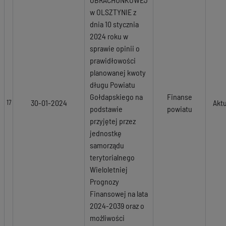
w OLSZTYNIE z
dnia 10 stycznia
2024 roku w
sprawie opinii o
prawidłowości
planowanej kwoty
długu Powiatu
Gołdapskiego na
Finanse
30-01-2024
Akt
17
podstawie
powiatu
przyjętej przez
jednostkę
samorządu
terytorialnego
Wieloletniej
Prognozy
Finansowej na lata
2024-2039 oraz o
możliwości