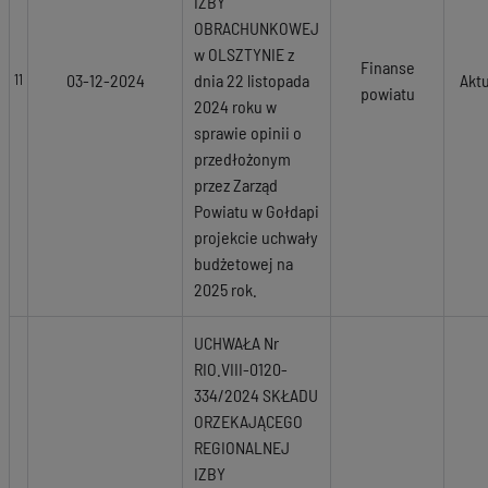
IZBY
OBRACHUNKOWEJ
w OLSZTYNIE z
Finanse
03-12-2024
dnia 22 listopada
Akt
11
powiatu
2024 roku w
sprawie opinii o
przedłożonym
przez Zarząd
Powiatu w Gołdapi
projekcie uchwały
budżetowej na
2025 rok.
UCHWAŁA Nr
RIO.VIII-0120-
334/2024 SKŁADU
ORZEKAJĄCEGO
REGIONALNEJ
IZBY