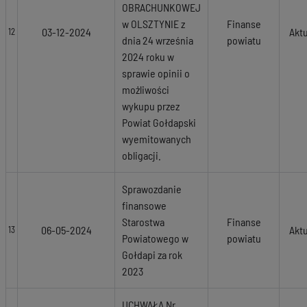
OBRACHUNKOWEJ
w OLSZTYNIE z
Finanse
03-12-2024
Akt
12
dnia 24 września
powiatu
2024 roku w
sprawie opinii o
możliwości
wykupu przez
Powiat Gołdapski
wyemitowanych
obligacji.
Sprawozdanie
finansowe
Starostwa
Finanse
06-05-2024
Akt
13
Powiatowego w
powiatu
Gołdapi za rok
2023
UCHWAŁA Nr