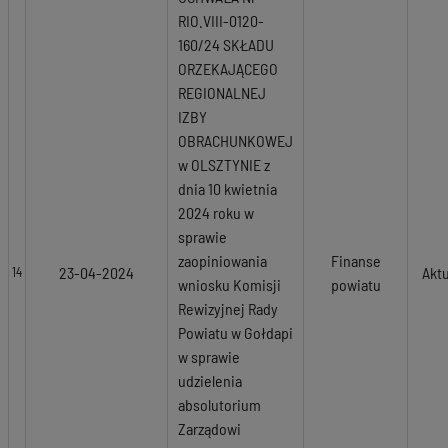
RIO.VIII-0120-
160/24 SKŁADU
ORZEKAJĄCEGO
REGIONALNEJ
IZBY
OBRACHUNKOWEJ
w OLSZTYNIE z
dnia 10 kwietnia
2024 roku w
sprawie
zaopiniowania
Finanse
23-04-2024
Akt
14
wniosku Komisji
powiatu
Rewizyjnej Rady
Powiatu w Gołdapi
w sprawie
udzielenia
absolutorium
Zarządowi