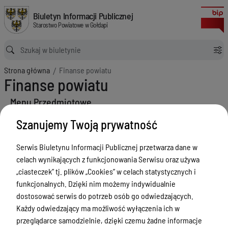
Finanse powiatu
Biuletyn Informacji Publicznej Starostwo Powiatowe w Gołdapi
Biuletyn Informacji Publicznej
Starostwo Powiatowe w Gołdapi
Ścieżka powrotu
Strona główna
Finanse powiatu
Finanse powiatu
Menu Przedmiotowe
Powiat
Szanujemy Twoją prywatność
Statut Powiatu
Serwis Biuletynu Informacji Publicznej przetwarza dane w
Finanse powiatu
celach wynikających z funkcjonowania Serwisu oraz używa
„ciasteczek” tj. plików „Cookies” w celach statystycznych i
Raport o stanie Powiatu
funkcjonalnych. Dzięki nim możemy indywidualnie
Jednostki organizacyjne
dostosować serwis do potrzeb osób go odwiedzających.
Rada Powiatu
Każdy odwiedzający ma możliwość wyłączenia ich w
przeglądarce samodzielnie, dzięki czemu żadne informacje
Zarząd Powiatu