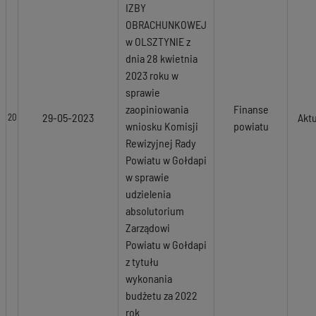
IZBY
OBRACHUNKOWEJ
w OLSZTYNIE z
dnia 28 kwietnia
2023 roku w
sprawie
zaopiniowania
Finanse
29-05-2023
Akt
20
wniosku Komisji
powiatu
Rewizyjnej Rady
Powiatu w Gołdapi
w sprawie
udzielenia
absolutorium
Zarządowi
Powiatu w Gołdapi
z tytułu
wykonania
budżetu za 2022
rok.