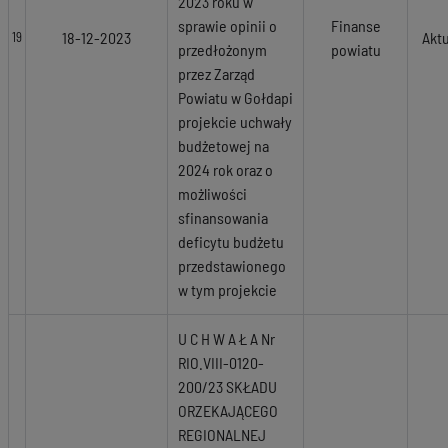
2023 roku w
sprawie opinii o
Finanse
18-12-2023
Akt
19
przedłożonym
powiatu
przez Zarząd
Powiatu w Gołdapi
projekcie uchwały
budżetowej na
2024 rok oraz o
możliwości
sfinansowania
deficytu budżetu
przedstawionego
w tym projekcie
U C H W A Ł A Nr
RIO.VIII-0120-
200/23 SKŁADU
ORZEKAJĄCEGO
REGIONALNEJ