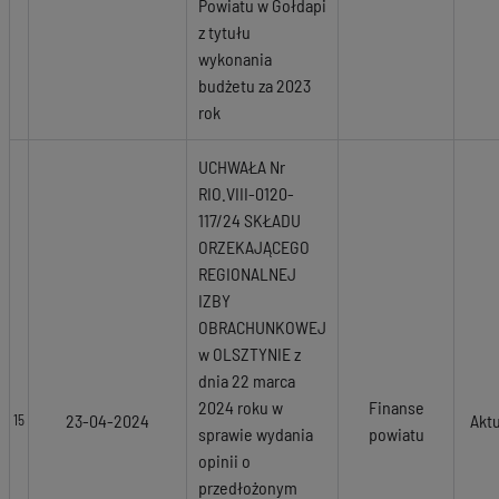
Powiatu w Gołdapi
z tytułu
wykonania
budżetu za 2023
rok
UCHWAŁA Nr
RIO.VIII-0120-
117/24 SKŁADU
ORZEKAJĄCEGO
REGIONALNEJ
IZBY
OBRACHUNKOWEJ
w OLSZTYNIE z
dnia 22 marca
2024 roku w
Finanse
23-04-2024
Akt
15
sprawie wydania
powiatu
opinii o
przedłożonym