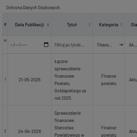
Ochrona Danych Osobowych
Finanse powiatu
Data Publikacji
Tytuł
Kategoria
St
#
Łączne
sprawozdanie
finansowe
Finanse
21-05-2026
Akt
1
Powiatu
powiatu
Gołdapskiego za
rok 2025
Sprawozdanie
finansowe
Starostwa
Finanse
24-04-2026
Akt
2
Powiatowego w
powiatu