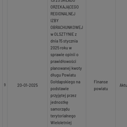
ORZEKAJĄCEGO
REGIONALNEJ
IZBY
OBRACHUNKOWEJ
w OLSZTYNIE z
dnia 15 stycznia
2025 roku w
sprawie opinii o
prawidłowości
planowanej kwoty
długu Powiatu
Gołdapskiego na
Finanse
20-01-2025
Akt
9
podstawie
powiatu
przyjętej przez
jednostkę
samorządu
terytorialnego
Wieloletniej