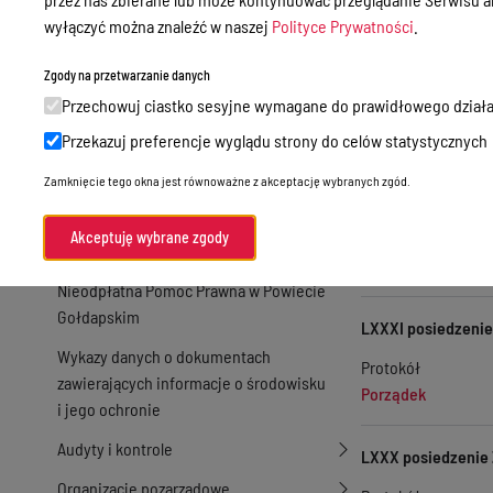
Porządek
Zamówienia publiczne
wyłączyć można znaleźć w naszej
Polityce Prywatności
.
Praca w Starostwie
LXXXIII posiedzeni
Zgody na przetwarzanie danych
Akty prawne
Przechowuj ciastko sesyjne wymagane do prawidłowego działa
Protokół
Informacje, konkursy, ogłoszenia
Porządek
Przekazuj preferencje wyglądu strony do celów statystycznych
Plan postępowań o udzielenie
Zamknięcie tego okna jest równoważne z akceptację wybranych zgód.
zamówień publicznych
LXXXII posiedzenie
Akceptuję wybrane zgody
Protokół
Menu Podmiotowe
Porządek
Nieodpłatna Pomoc Prawna w Powiecie
Gołdapskim
LXXXI posiedzenie
Wykazy danych o dokumentach
Protokół
zawierających informacje o środowisku
Porządek
i jego ochronie
Audyty i kontrole
LXXX posiedzenie 
Organizacje pozarządowe