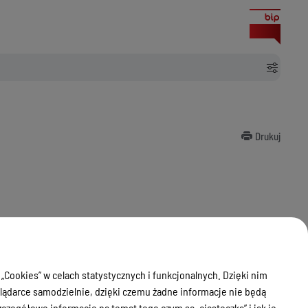
Drukuj
 „Cookies” w celach statystycznych i funkcjonalnych. Dzięki nim
ądarce samodzielnie, dzięki czemu żadne informacje nie będą
zegółowe informacje na temat tego czym są „ciasteczka” i jak je