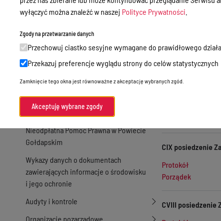
Porządek
Zamówienia publiczne
wyłączyć można znaleźć w naszej
Polityce Prywatności
.
Praca w Starostwie
CXI posiedzenie Za
Zgody na przetwarzanie danych
Akty prawne
Przechowuj ciastko sesyjne wymagane do prawidłowego działa
Protokół
Informacje, konkursy, ogłoszenia
Porządek
Przekazuj preferencje wyglądu strony do celów statystycznych
Plan postępowań o udzielenie
Zamknięcie tego okna jest równoważne z akceptację wybranych zgód.
zamówień publicznych
CX posiedzenie Za
Akceptuję wybrane zgody
Protokół
Menu Podmiotowe
Porządek
Nieodpłatna Pomoc Prawna w Powiecie
Gołdapskim
CIX posiedzenie Z
Wykazy danych o dokumentach
Protokół
zawierających informacje o środowisku
Porządek
i jego ochronie
Audyty i kontrole
CVIII posiedzenie 
Organizacje pozarządowe