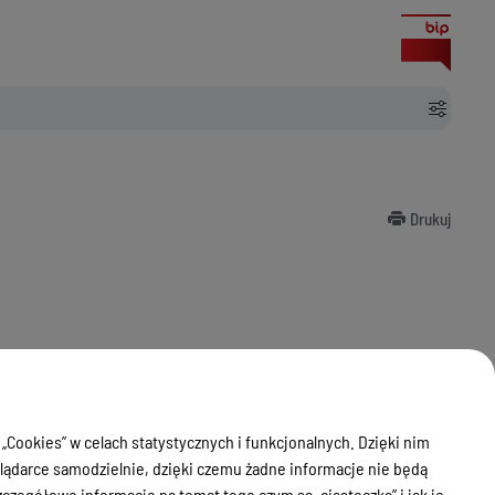
Drukuj
 „Cookies” w celach statystycznych i funkcjonalnych. Dzięki nim
ądarce samodzielnie, dzięki czemu żadne informacje nie będą
zegółowe informacje na temat tego czym są „ciasteczka” i jak je