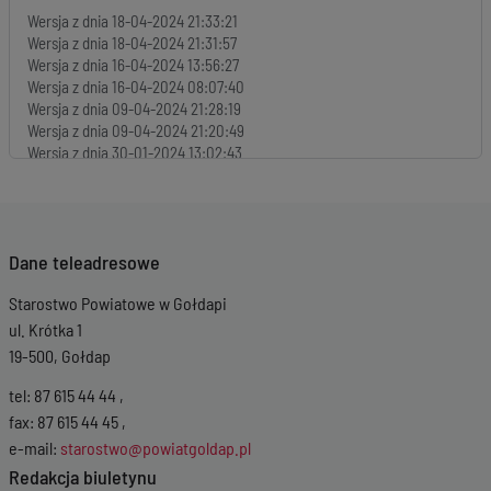
Wersja z dnia
18-04-2024 21:33:21
Wersja z dnia
18-04-2024 21:31:57
Wersja z dnia
16-04-2024 13:56:27
Wersja z dnia
16-04-2024 08:07:40
Wersja z dnia
09-04-2024 21:28:19
Wersja z dnia
09-04-2024 21:20:49
Wersja z dnia
30-01-2024 13:02:43
Wersja z dnia
30-01-2024 13:00:31
Wersja z dnia
30-01-2024 13:00:31
Wersja z dnia
30-01-2024 11:59:26
Wersja z dnia
30-01-2024 11:51:44
Dane teleadresowe
Wersja z dnia
30-01-2024 11:35:19
Wersja z dnia
17-11-2023 09:46:58
Starostwo Powiatowe w Gołdapi
Wersja z dnia
17-11-2023 08:12:28
Wersja z dnia
16-11-2023 15:29:21
ul. Krótka 1
Wersja z dnia
16-11-2023 15:27:42
19-500, Gołdap
Wersja z dnia
16-11-2023 15:23:48
Wersja z dnia
02-10-2023 15:52:06
tel: 87 615 44 44 ,
Wersja z dnia
02-10-2023 15:50:28
fax: 87 615 44 45 ,
Wersja z dnia
02-10-2023 15:46:25
e-mail:
starostwo@powiatgoldap.pl
Wersja z dnia
02-10-2023 15:42:43
Redakcja biuletynu
Wersja z dnia
02-10-2023 15:38:02