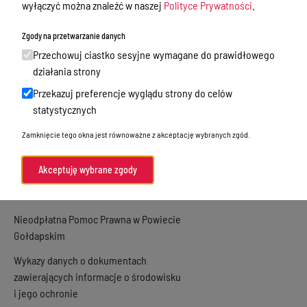
wyłączyć można znaleźć w naszej
Polityce Prywatności
.
Oświadczenia majątkowe
Zgody na przetwarzanie danych
Zamówienia publiczne
Przechowuj ciastko sesyjne wymagane do prawidłowego
Praca w Starostwie
działania strony
Akty prawne
Przekazuj preferencje wyglądu strony do celów
statystycznych
Informacje, konkursy, ogłoszenia
Zamknięcie tego okna jest równoważne z akceptację wybranych zgód.
Plan postępowań o udzielenie
zamówień publicznych
Akceptuję wybrane zgody
Menu Podmiotowe
Nieodpłatna Pomoc Prawna w Powiecie
Gołdapskim
Wykazy danych o dokumentach
zawierających informacje o środowisku
i jego ochronie