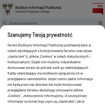
Posiedzenia Zarządu Powiatu V kadencji (lata 2018-2023)
Biuletyn Informacji Publicznej Starostwo Powiatowe w Gołdapi
Biuletyn Informacji Publicznej
Starostwo Powiatowe w Gołdapi
Ścieżka powrotu
Strona główna
Posiedzenia Zarządu Powiatu w Gołdapi
Szanujemy Twoją prywatność
Posiedzenia Zarządu Powiatu V kadencji (lata 2018-2023)
Posiedzenia Zarządu Powiatu w
Serwis Biuletynu Informacji Publicznej przetwarza dane w
Gołdapi
celach wynikających z funkcjonowania Serwisu oraz używa
„ciasteczek” tj. plików „Cookies” w celach statystycznych i
Menu Przedmiotowe
funkcjonalnych. Dzięki nim możemy indywidualnie
dostosować serwis do potrzeb osób go odwiedzających.
Powiat
Każdy odwiedzający ma możliwość wyłączenia ich w
Rada Powiatu
przeglądarce samodzielnie, dzięki czemu żadne informacje
nie będą przez nas zbierane lub może kontynuować
Zarząd Powiatu
przeglądanie Serwisu akceptując stosowanie plików
Starostwo Powiatowe
„Cookies”. Jednocześnie informujemy, iż szczegółowe
informacje na temat tego czym są „ciasteczka” i jak je
Petycje