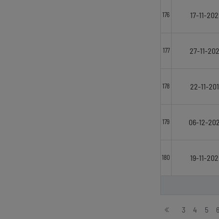
17-11-202
176
27-11-20
177
22-11-201
178
06-12-20
179
19-11-202
180
Stronicowanie
3
4
5