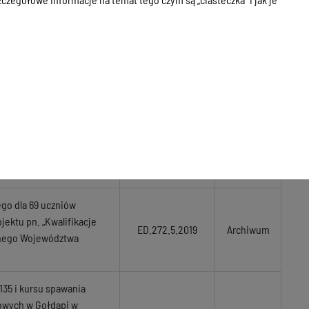
owiących własność
i 7B w Gołdapi, na
Archiwum
jnych dla Starostwa
KT.272.2.2022.MW
Archiwum
estanowiących własności
i gminy Dubeninki w
BiOŚ.272.1.2026
Zakończone
go dla 69 uczniów
jektu pn. „Kwalifikacje
ED.272.5.2019
Archiwum
jnego Województwa
35 i kursu spawania
dowych w Gołdapi w