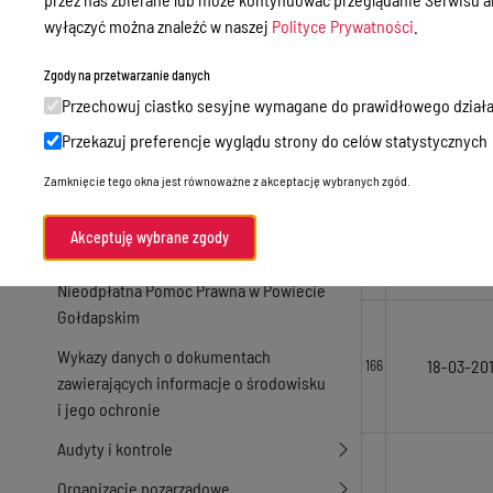
Zamówienia publiczne
wyłączyć można znaleźć w naszej
Polityce Prywatności
.
Praca w Starostwie
25-05-20
163
Zgody na przetwarzanie danych
Akty prawne
Przechowuj ciastko sesyjne wymagane do prawidłowego działa
Informacje, konkursy, ogłoszenia
Przekazuj preferencje wyglądu strony do celów statystycznych
23-11-20
164
Plan postępowań o udzielenie
Zamknięcie tego okna jest równoważne z akceptację wybranych zgód.
zamówień publicznych
Akceptuję wybrane zgody
Menu Podmiotowe
11-03-20
165
Nieodpłatna Pomoc Prawna w Powiecie
Gołdapskim
Wykazy danych o dokumentach
18-03-20
166
zawierających informacje o środowisku
i jego ochronie
Audyty i kontrole
Organizacje pozarządowe