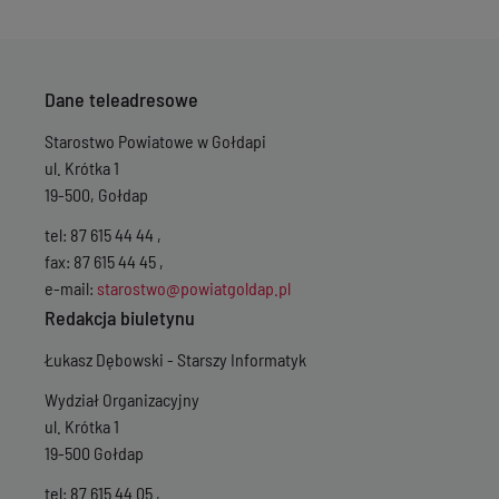
Dane teleadresowe
Starostwo Powiatowe w Gołdapi
ul. Krótka 1
19-500, Gołdap
tel: 87 615 44 44 ,
fax: 87 615 44 45 ,
e-mail:
starostwo@powiatgoldap.pl
Redakcja biuletynu
Łukasz Dębowski - Starszy Informatyk
Wydział Organizacyjny
ul. Krótka 1
19-500 Gołdap
tel: 87 615 44 05 ,