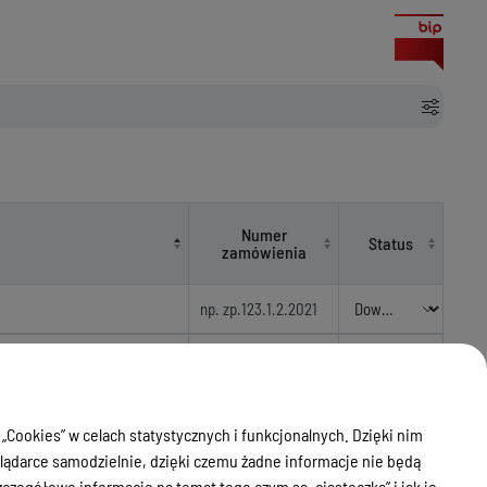
Numer
Status
zamówienia
tarostwa Powiatowego w
KT.272.2.2021.MW
Archiwum
 „Cookies” w celach statystycznych i funkcjonalnych. Dzięki nim
rzeby Starostwa
KT.272.1.2016.MW
Archiwum
ądarce samodzielnie, dzięki czemu żadne informacje nie będą
zegółowe informacje na temat tego czym są „ciasteczka” i jak je