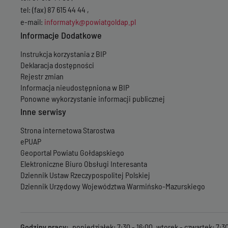
tel: (fax) 87 615 44 44 ,
e-mail:
informatyk@powiatgoldap.pl
Informacje Dodatkowe
Instrukcja korzystania z BIP
Deklaracja dostępności
Rejestr zmian
Informacja nieudostępniona w BIP
Ponowne wykorzystanie informacji publicznej
Inne serwisy
Strona internetowa Starostwa
ePUAP
Geoportal Powiatu Gołdapskiego
Elektroniczne Biuro Obsługi Interesanta
Dziennik Ustaw Rzeczypospolitej Polskiej
Dziennik Urzędowy Województwa Warmińsko-Mazurskiego
Godziny pracy
poniedziałek: 7:30 - 16:00, wtorek - czwartek: 7:30 