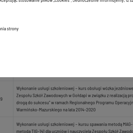
Wykonanie prac modernizacyjnych w budynkach szpitala, stan
16
Powiatu Gołdapskiego, zlokalizowanych przy ulicy Słonecznej 7 
działkach o numerach geodezyjnych 671/11 i 671/6
nia strony
Wykonanie, sukcesywna dostawa i złomowanie tablic rejestracy
22
Powiatowego w Gołdapi w 2023 roku
Wykonanie uproszczonych planów urządzenia lasu dla lasów ni
26
Skarbu Państwa położonych na terenie gminy Banie Mazurskie 
powiecie gołdapskim
Wykonanie usługi szkoleniowej – kurs obsługi wózka jezdniowe
Zespołu Szkół Zawodowych w Gołdapi w związku z realizacją pro
19
drogą do sukcesu” w ramach Regionalnego Programu Operacy
Warmińsko-Mazurskiego na lata 2014-2020
Wykonanie usługi szkoleniowej – kursu spawania metodą MAG-1
metodą TIG-141 dla uczniów i nauczyciela Zespołu Szkół Zawo