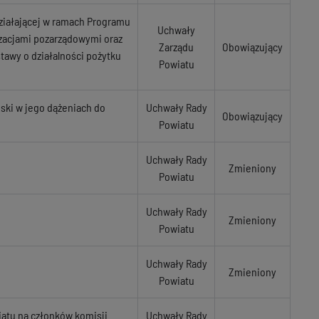
ziałającej w ramach Programu
Uchwały
zacjami pozarządowymi oraz
Zarządu
Obowiązujący
tawy o działalności pożytku
Powiatu
ski w jego dążeniach do
Uchwały Rady
Obowiązujący
Powiatu
Uchwały Rady
Zmieniony
Powiatu
Uchwały Rady
Zmieniony
Powiatu
Uchwały Rady
Zmieniony
Powiatu
atu na członków komisji
Uchwały Rady