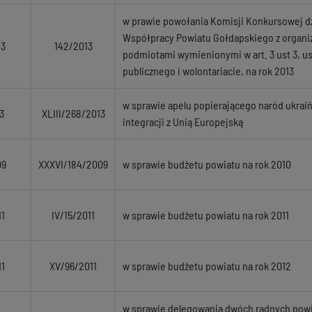
w prawie powołania Komisji Konkursowej d
Współpracy Powiatu Gołdapskiego z organi
13
142/2013
podmiotami wymienionymi w art. 3 ust 3, us
publicznego i wolontariacie, na rok 2013
w sprawie apelu popierającego naród ukraiń
3
XLIII/268/2013
integracji z Unią Europejską
09
XXXVI/184/2009
w sprawie budżetu powiatu na rok 2010
1
IV/15/2011
w sprawie budżetu powiatu na rok 2011
1
XV/96/2011
w sprawie budżetu powiatu na rok 2012
w sprawie delegowania dwóch radnych powi