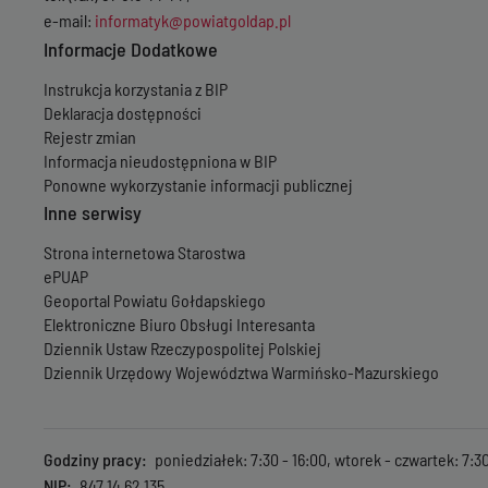
e-mail:
informatyk@powiatgoldap.pl
Informacje Dodatkowe
Instrukcja korzystania z BIP
Deklaracja dostępności
Rejestr zmian
Informacja nieudostępniona w BIP
Ponowne wykorzystanie informacji publicznej
Inne serwisy
Strona internetowa Starostwa
ePUAP
Geoportal Powiatu Gołdapskiego
Elektroniczne Biuro Obsługi Interesanta
Dziennik Ustaw Rzeczypospolitej Polskiej
Dziennik Urzędowy Województwa Warmińsko-Mazurskiego
Godziny pracy
poniedziałek: 7:30 - 16:00, wtorek - czwartek: 7:30 
NIP
847 14 62 135