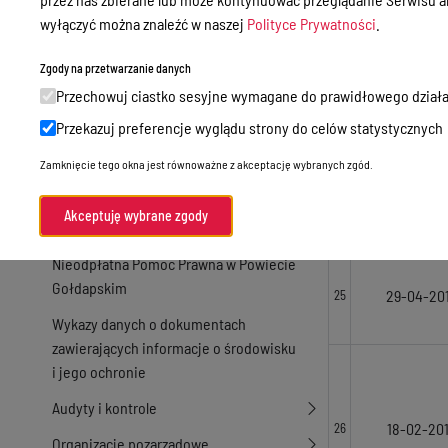
08-09-20
22
Zamówienia publiczne
wyłączyć można znaleźć w naszej
Polityce Prywatności
.
Praca w Starostwie
Zgody na przetwarzanie danych
Akty prawne
Przechowuj ciastko sesyjne wymagane do prawidłowego działa
13-03-20
23
Informacje, konkursy, ogłoszenia
Przekazuj preferencje wyglądu strony do celów statystycznych
Plan postępowań o udzielenie
Zamknięcie tego okna jest równoważne z akceptację wybranych zgód.
zamówień publicznych
20-01-20
24
Akceptuję wybrane zgody
Menu Podmiotowe
Nieodpłatna Pomoc Prawna w Powiecie
Gołdapskim
29-04-20
25
Wykazy danych o dokumentach
zawierających informacje o środowisku
i jego ochronie
Audyty i kontrole
18-02-20
26
Organizacje pozarządowe