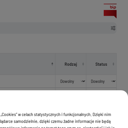
Rodzaj
Status
Gołdapskiego z dnia
Zarządzenia
Medalu Starosty Gołdapskiego
Starosty
Obowiązujący
Gołdapskiego
 „Cookies” w celach statystycznych i funkcjonalnych. Dzięki nim
ądarce samodzielnie, dzięki czemu żadne informacje nie będą
 i sporządzania sprawozdań
Zarządzenia
zegółowe informacje na temat tego czym są „ciasteczka” i jak je