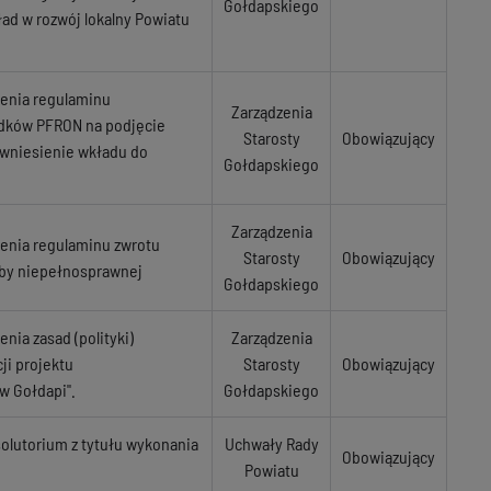
Gołdapskiego
ad w rozwój lokalny Powiatu
zenia regulaminu
Zarządzenia
odków PFRON na podjęcie
Starosty
Obowiązujący
a wniesienie wkładu do
Gołdapskiego
Zarządzenia
zenia regulaminu zwrotu
Starosty
Obowiązujący
oby niepełnosprawnej
Gołdapskiego
nia zasad (polityki)
Zarządzenia
ji projektu
Starosty
Obowiązujący
w Gołdapi".
Gołdapskiego
olutorium z tytułu wykonania
Uchwały Rady
Obowiązujący
Powiatu