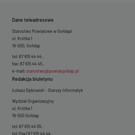
Dane teleadresowe
Starostwo Powiatowe w Gołdapi
ul. Krótka 1
19-500, Gołdap
tel: 87 615 44 44 ,
fax: 87 615 44 45 ,
e-mail:
starostwo@powiatgoldap.pl
Redakcja biuletynu
Łukasz Dębowski - Starszy Informatyk
Wydział Organizacyjny
ul. Krótka 1
19-500 Gołdap
tel: 87 615 44 05 ,
tel: (fax) 87 615 44 44 ,