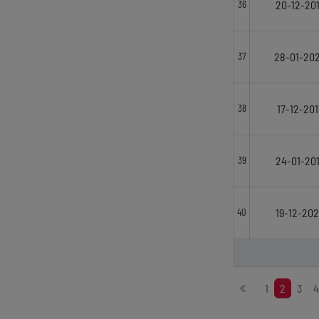
20-12-20
36
28-01-20
37
17-12-201
38
24-01-20
39
19-12-20
40
Stronicowanie
1
2
3
4