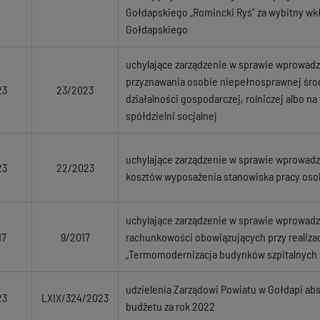
Gołdapskiego „Romincki Ryś" za wybitny wkł
Gołdapskiego
uchylające zarządzenie w sprawie wprowad
przyznawania osobie niepełnosprawnej śr
23
23/2023
działalności gospodarczej, rolniczej albo n
spółdzielni socjalnej
uchylające zarządzenie w sprawie wprowad
23
22/2023
kosztów wyposażenia stanowiska pracy os
uchylające zarządzenie w sprawie wprowadze
17
9/2017
rachunkowości obowiązujących przy realizac
„Termomodernizacja budynków szpitalnych 
udzielenia Zarządowi Powiatu w Gołdapi abs
23
LXIX/324/2023
budżetu za rok 2022