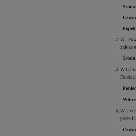
Śro
Czwa
Pią
W Powia
zgłoszo
Śro
W Ośrod
Fundacj
Ponie
Wtor
W Urzęd
przez
Fu
Czwa