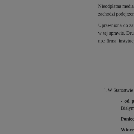
Nieodpłatna media
zachodzi podejrzen
Uprawniona do zai
w tej sprawie. Dr
np.: firma, instytu
W Starostwie 
-
od p
Białym
Ponie
Wto