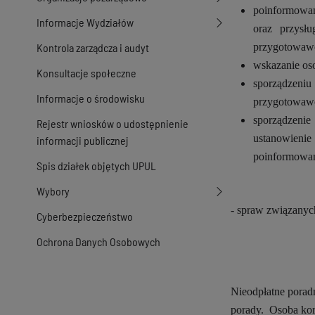
poinformowan
Informacje Wydziałów
oraz przysł
Kontrola zarządcza i audyt
przygotowawc
wskazanie os
Konsultacje społeczne
sporządzeni
Informacje o środowisku
przygotowawc
sporządzeni
Rejestr wniosków o udostępnienie
ustanowieni
informacji publicznej
poinformowan
Spis działek objętych UPUL
Wybory
- spraw związanych
Cyberbezpieczeństwo
Ochrona Danych Osobowych
Nieodpłatne poradn
porady. Osoba kor