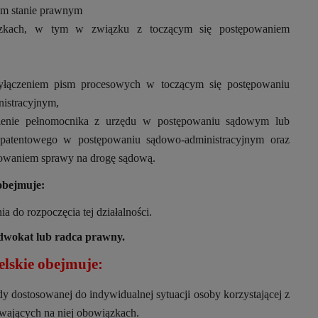
ym stanie prawnym
wiązkach, w tym w związku z toczącym się postępowaniem
yłączeniem pism procesowych w toczącym się postępowaniu
istracyjnym,
wienie pełnomocnika z urzędu w postępowaniu sądowym lub
 patentowego w postępowaniu sądowo-administracyjnym oraz
rowaniem sprawy na drogę sądową.
obejmuje:
a do rozpoczęcia tej działalności.
adwokat lub radca prawny.
lskie obejmuje:
y dostosowanej do indywidualnej sytuacji osoby korzystającej z
ywających na niej obowiązkach.