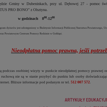
dzie Gminy w Dubeninkach, przy ul. Dębowej 27 - pomoc świa
US PRO BONO” z Olsztyna.
00
00
tek w godzinach 8
-12
ram dyżurów jest udostępniony w Biuletynie Informacji Publicznej Starostwa Powiatowego, 
oraz Powiatowym Centrum Pomocy Rodzinie w Gołdapi.
Nieodpłatna pomoc prawna, jeśli potrzeb
są podczas osobistej wizyty w punkcie nieodpłatnej pomocy prawnej o
 ruchową nie są w stanie przybyć do punktu lub osoby doświadczają
512 007 572
nternet. Bliższe informacje pod podanym nr tel.
.
ARTYKUŁY EDUKACYJ