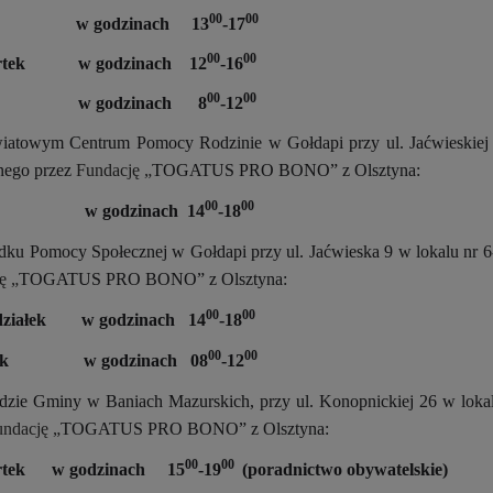
00
00
da w godzinach 13
-17
00
00
rtek w godzinach 12
-16
00
00
tek w godzinach 8
-12
towym Centrum Pomocy Rodzinie w Gołdapi przy ul. Jaćwieskiej 
nego przez
Fundację „
TOGATUS PRO BONO” z Olsztyna:
00
00
da w godzinach 14
-18
ku Pomocy Społecznej w Gołdapi przy ul. Jaćwieska 9 w lokalu nr 
ę „
TOGATUS PRO BONO” z Olsztyna:
00
00
działek w godzinach 14
-18
00
00
ek w godzinach 08
-12
zie Gminy w Baniach Mazurskich, przy ul. Konopnickiej 26 w lokal
ndację „
TOGATUS PRO BONO” z Olsztyna:
00
00
rtek w godzinach 15
-19
(poradnictwo obywatelskie)