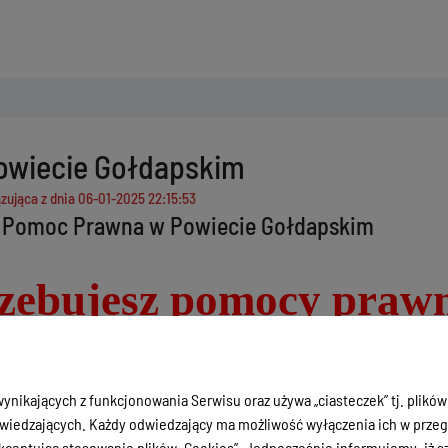
owiecie Gołdapskim
zująca z dnia
06-01-2025 22:15:53
 Pomoc Prawna w Powiecie Gołdapskim
zebujesz pomocy prawn
Skorzystaj z nieodpłatnej pomocy prawnej lub nieodpłatnego pora
ynikających z funkcjonowania Serwisu oraz używa „ciasteczek” tj. plików
lana
bezpłatnie!
Jaką pomoc możesz otrzymać, np.:?
iedzających. Każdy odwiedzający ma możliwość wyłączenia ich w przegl
jaka jest twoja sytuacja prawa oraz jakie są twoje prawa i obowiązki; 
ceptując stosowanie plików „Cookies”. Jednocześnie informujemy, iż szc