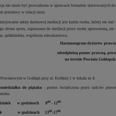
cja nie może być prowadzona w sprawach formalnie skierowanych do me
ie przemocy w relacji stron.
nicjowania takiej darmowej mediacji
jest każda osoba, której nie sta
uga strona sporu, zapraszana do mediacji przez osobę uprawnioną, ni
cja, spółdzielnia, wspólnota mieszkaniowa.
Harmonogram
dyżurów prawni
nieodpłatną pomoc prawną, pora
na terenie Powiatu Gołdapsk
Powiatowym w Gołdapi przy ul. Krótkiej 1 w lokalu nr 4:
oniedziałku do piątaku
- pomoc świadczona przez radców praw
stoku.
00
00
działek w godzinach 8
- 12
00
00
rek w godzinach 13
-17