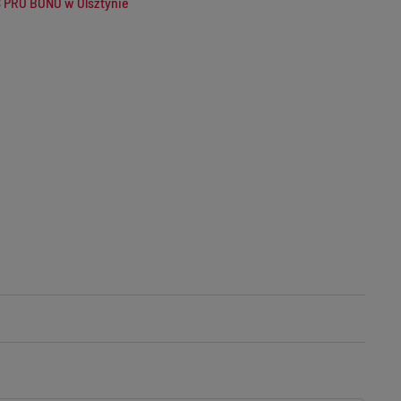
 PRO BONO w Olsztynie