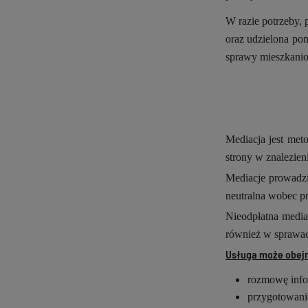
W razie potrzeby, 
oraz udzielona po
sprawy mieszkanio
Mediacja jest met
strony w znalezien
Mediacje prowadzi
neutralna wobec p
Nieodpłatna medi
również w sprawach
Usługa może obej
rozmowę info
przygotowanie