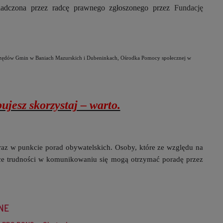
dczona przez radcę prawnego zgłoszonego przez
Fundację
Urzędów Gmin w Baniach Mazurskich i Dubeninkach, Ośrodka Pomocy społecznej w
ujesz skorzystaj – warto.
raz w punkcie porad obywatelskich. Osoby, które ze względu na
ce trudności w komunikowaniu się mogą otrzymać poradę przez
NE