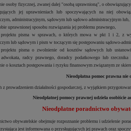
ie osoby fizycznej, zwanej dalej "osobą uprawnioną", o obowiązując
ugujących jej uprawnieniach lub spoczywających na niej obo
zym, administracyjnym, sądowym lub sądowo administracyjnym lub,
obie uprawnionej sposobu rozwiązania jej problemu prawnego,
u projektu pisma w sprawach, o których mowa w pkt 1 i 2, z w
zym lub sądowym i pism w toczącym się postępowaniu sądowo-admin
e projektu pisma o zwolnienie od kosztów sądowych lub ustano
e adwokata, radcy prawnego, doradcy podatkowego lub rzecznika
ie o kosztach postępowania i ryzyku finansowym związanym ze skie
Nieodpłatna pomoc prawna nie 
 z prowadzeniem działalności gospodarczej, z wyjątkiem przygotowani
Nieodpłatnej pomocy prawnej udziela osobiście 
Nieodpłatne poradnictwo obywate
ictwo obywatelskie obejmuje rozpoznanie problemu i udzielenie porad
zystająca jest informowana o przysługujących jej prawach oraz spocz