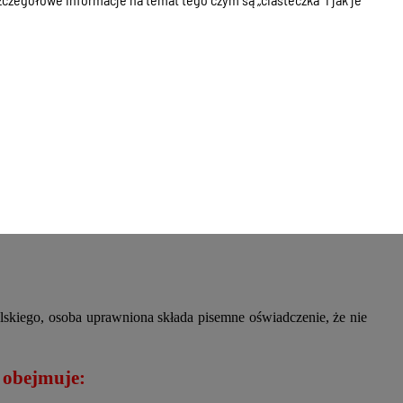
ych lub wniosku o ustanowienie pełnomocnika z urzędu,
acji,
ch pracy urzędu od poniedziałku do piątku pod nr tel.
yty.
skiego, osoba uprawniona składa pisemne oświadczenie, że nie
 obejmuje: