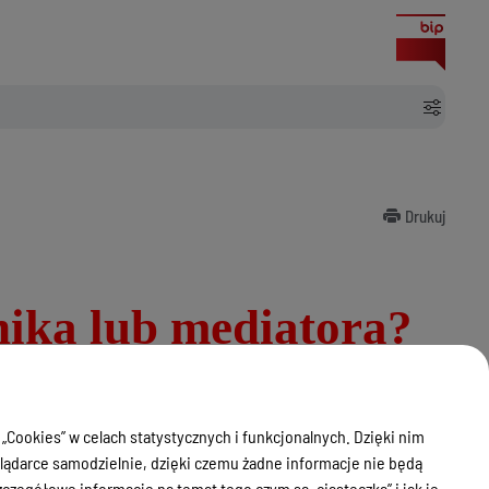
Drukuj
ika lub mediatora?
dnictwa obywatelskiego, nieodpłatnej mediacji!
 „Cookies” w celach statystycznych i funkcjonalnych. Dzięki nim
ądarce samodzielnie, dzięki czemu żadne informacje nie będą
informację, jak można rozwiązać twój problem;
zegółowe informacje na temat tego czym są „ciasteczka” i jak je