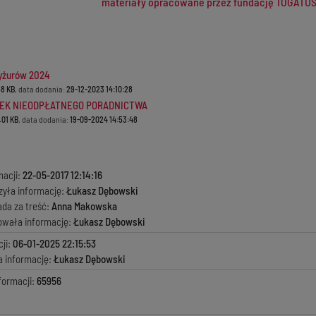
materiały opracowane przez fundację TOGATUS
yżurów 2024
8 KB
, data dodania:
29-12-2023 14:10:28
EK NIEODPŁATNEGO PORADNICTWA
.01 KB
, data dodania:
19-09-2024 14:53:48
macji:
22-05-2017 12:14:16
zyła informację:
Łukasz Dębowski
ada za treść:
Anna Makowska
kowała informację:
Łukasz Dębowski
ji:
06-01-2025 22:15:53
a informację:
Łukasz Dębowski
formacji:
65956