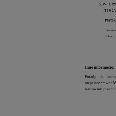
W Urzę
„
TOGAT
Pią
Harmonog
Gołdapi 
Inne informacje:
Porady udzielane 
niepełnosprawność
telefon lub przez I