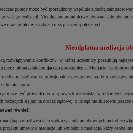
podczas porady może być sporządzony wspólnie z osobą zainteresowaną 
moc w jego realizacji. Nieodpłatne poradnictwo obywatelskie obejmuj
we oraz problemy z zakresu ubezpieczeń społecznych.
Nieodpłatna mediacja ob
odą rozwiązywania konfliktów, w której uczestnicy poszukują najlep
iu przez nie satysfakcjonującego porozumienia. Mediacja jest dobrowol
 mediator
, czyli osoba profesjonalnie przygotowana do rozwiązywania
rzedmiotu sporu.
acja może być prowadzona
w sprawach małżeńskich, rodzinnych, sąsi
 toczących się już na drodze sądowej, o ile sąd nie skierował jeszcze
mować również:
rmacyjną o możliwościach wykorzystania polubownych metod rozwią
 projektu umowy o mediacje lub wniosku o mediacje, który osoba inicj