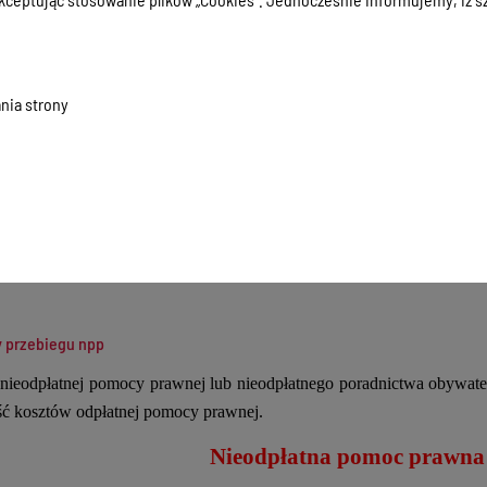
sporządzeniu projektu pisma, wniosku o zwolnienie od kosztów sądow
porządzeniu planu działania (np. spłaty zobowiązań) oraz w jego realiz
ację (np.: w sytuacji konfliktu z sąsiadem).
nia strony
ystać z pomocy?
efonicznie z pracownikiem Starostwa Powiatowego w Gołdapi w godzina
pisz na adres e- mail:
npp@powiatgoldap.pl
i poproś o umówienie wiz
nieodpłatnej pomocy prawnej lub nieodpłatnego poradnictwa obywatel
eść kosztów odpłatnej pomocy prawnej.
Nieodpłatna pomoc prawna