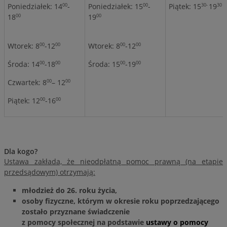
Poniedziałek: 14
-
Poniedziałek: 15
-
Piątek: 15
19
00
00
30-
30
18
19
00
00
Wtorek: 8
-12
Wtorek: 8
-12
00
00
00
00
Środa: 14
-18
Środa: 15
-19
00
00
00
00
Czwartek: 8
– 12
00
00
Piątek: 12
-16
00
00
Dla kogo?
Ustawa zakłada, że nieodpłatną pomoc prawną (na etapie
przedsądowym) otrzymają:
młodzież do 26. roku życia,
osoby fizyczne, którym w okresie roku poprzedzającego
zostało przyznane świadczenie
z pomocy społecznej na podstawie
ustawy o pomocy