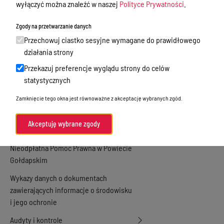
Oświadczenia majątkowe
wyłączyć można znaleźć w naszej
Polityce Prywatności
.
Zamówienia publiczne
Zgody na przetwarzanie danych
Praca w Starostwie
Przechowuj ciastko sesyjne wymagane do prawidłowego
działania strony
Akty prawne
Przekazuj preferencje wyglądu strony do celów
Informacje, konkursy, ogłoszenia
statystycznych
Plan postępowań o udzielenie
Zamknięcie tego okna jest równoważne z akceptację wybranych zgód.
zamówień publicznych
Akceptuję wybrane zgody
Menu Podmiotowe
Nieodpłatna Pomoc Prawna w Powiecie
Gołdapskim
Wykazy danych o dokumentach
zawierających informacje o środowisku
i jego ochronie
Audyty i kontrole