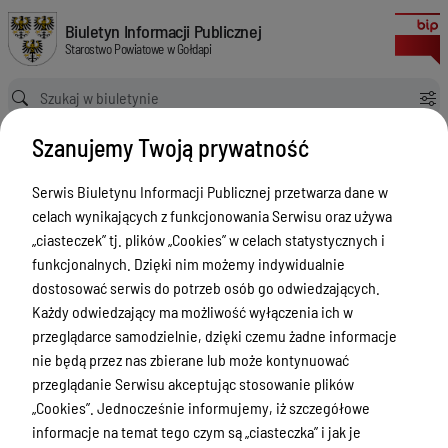
Nieodpłatna Pomoc Prawna w Powiecie Gołdapskim
Biuletyn Informacji Publicznej Starostwo Powiatowe w Gołdapi
Biuletyn Informacji Publicznej
Starostwo Powiatowe w Gołdapi
Ścieżka powrotu
Strona główna
Nieodpłatna Pomoc Prawna w Powiecie Gołdapskim
Szanujemy Twoją prywatność
Nieodpłatna Pomoc Prawna w
Powiecie Gołdapskim
Serwis Biuletynu Informacji Publicznej przetwarza dane w
celach wynikających z funkcjonowania Serwisu oraz używa
Menu Przedmiotowe
„ciasteczek” tj. plików „Cookies” w celach statystycznych i
funkcjonalnych. Dzięki nim możemy indywidualnie
Powiat
dostosować serwis do potrzeb osób go odwiedzających.
Rada Powiatu
Każdy odwiedzający ma możliwość wyłączenia ich w
przeglądarce samodzielnie, dzięki czemu żadne informacje
Zarząd Powiatu
nie będą przez nas zbierane lub może kontynuować
Starostwo Powiatowe
przeglądanie Serwisu akceptując stosowanie plików
„Cookies”. Jednocześnie informujemy, iż szczegółowe
Petycje
informacje na temat tego czym są „ciasteczka” i jak je