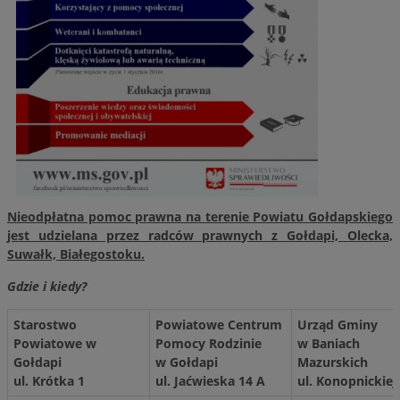
Nieodpłatna pomoc prawna na terenie Powiatu Gołdapskiego
jest udzielana przez radców prawnych z Gołdapi, Olecka,
Suwałk, Białegostoku.
Gdzie i kiedy?
Starostwo
Powiatowe Centrum
Urząd Gminy
Powiatowe w
Pomocy Rodzinie
w Baniach
Gołdapi
w Gołdapi
Mazurskich
ul. Krótka 1
ul. Jaćwieska 14 A
ul. Konopnickiej