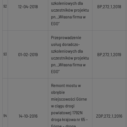
szkoleniowych dla
12-04-2018
BP.272.1.2018
92
uczestników projektu
pn. „Własna firma w
EGO”
Przeprowadzenie
usług doradczo-
szkoleniowych dla
01-02-2019
BP.272.1.2019
93
uczestników projektu
pn. „Własna firma w
EGO”
Remont mostu w
obrębie
miejscowości Górne
w ciągu drogi
powiatowej 1792N
14-10-2016
ZDP.272.1.2016
94
droga krajowa nr 65 –
Górne – droga