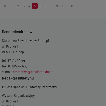
Stronicowanie
1
2
3
4
5
6
7
8
9
10
Dane teleadresowe
Starostwo Powiatowe w Gołdapi
ul. Krótka 1
19-500, Gołdap
tel: 87 615 44 44 ,
fax: 87 615 44 45 ,
e-mail:
starostwo@powiatgoldap.pl
Redakcja biuletynu
Łukasz Dębowski - Starszy Informatyk
Wydział Organizacyjny
ul. Krótka 1