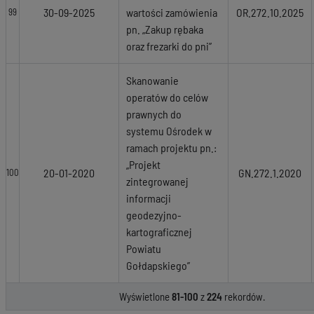
30-09-2025
wartości zamówienia
OR.272.10.2025
99
pn. „Zakup rębaka
oraz frezarki do pni”
Skanowanie
operatów do celów
prawnych do
systemu Ośrodek w
ramach projektu pn.:
„Projekt
20-01-2020
GN.272.1.2020
100
zintegrowanej
informacji
geodezyjno-
kartograficznej
Powiatu
Gołdapskiego”
Wyświetlone
81-100
z
224
rekordów.