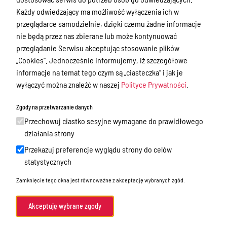
Zamówienia publiczne
Każdy odwiedzający ma możliwość wyłączenia ich w
Praca w Starostwie
przeglądarce samodzielnie, dzięki czemu żadne informacje
nie będą przez nas zbierane lub może kontynuować
Akty prawne
przeglądanie Serwisu akceptując stosowanie plików
Informacje, konkursy, ogłoszenia
„Cookies”. Jednocześnie informujemy, iż szczegółowe
informacje na temat tego czym są „ciasteczka” i jak je
Plan postępowań o udzielenie
wyłączyć można znaleźć w naszej
Polityce Prywatności
.
zamówień publicznych
Zgody na przetwarzanie danych
Menu Podmiotowe
Przechowuj ciastko sesyjne wymagane do prawidłowego
działania strony
Nieodpłatna Pomoc Prawna w Powiecie
Gołdapskim
Przekazuj preferencje wyglądu strony do celów
statystycznych
Wykazy danych o dokumentach
zawierających informacje o środowisku
Zamknięcie tego okna jest równoważne z akceptację wybranych zgód.
i jego ochronie
Akceptuję wybrane zgody
Audyty i kontrole
Organizacje pozarządowe