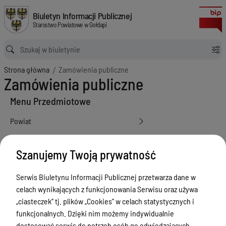
Zamówienia publiczne
Biuletyn Informacji Publicznej Starostwo Powiatowe w Gołdapi
Biuletyn Informacji Publicznej
Starostwo Powiatowe w Gołdapi
Ścieżka powrotu
Strona główna
Zamówienia publiczne
Zamówienia publiczne
Menu Przedmiotowe
Powiat
Rada Powiatu
Szanujemy Twoją prywatność
Zarząd Powiatu
Starostwo Powiatowe
Serwis Biuletynu Informacji Publicznej przetwarza dane w
celach wynikających z funkcjonowania Serwisu oraz używa
Petycje
„ciasteczek” tj. plików „Cookies” w celach statystycznych i
Oświadczenia majątkowe
funkcjonalnych. Dzięki nim możemy indywidualnie
dostosować serwis do potrzeb osób go odwiedzających.