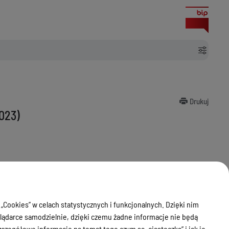
Drukuj
023)
o na wybranym
 „Cookies” w celach statystycznych i funkcjonalnych. Dzięki nim
ądarce samodzielnie, dzięki czemu żadne informacje nie będą
zegółowe informacje na temat tego czym są „ciasteczka” i jak je