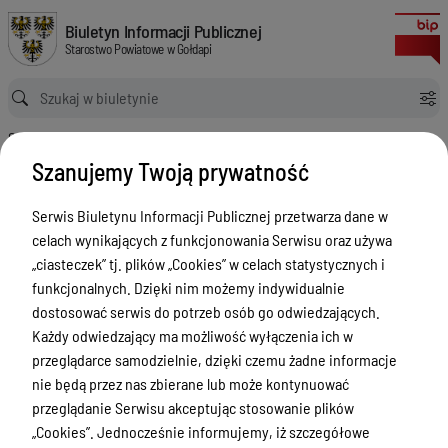
Posiedzenia Rady Powiatu w Gołdapi V kadencji (lata 2018-2023)
Biuletyn Informacji Publicznej Starostwo Powiatowe w Gołdapi
Biuletyn Informacji Publicznej
Starostwo Powiatowe w Gołdapi
Ścieżka powrotu
Strona główna
Posiedzenia Rady Powiatu w Gołdapi
Posiedzenia Rady Powiatu w Gołdapi V kadencji (lata 2018-2023)
Szanujemy Twoją prywatność
Posiedzenia Rady Powiatu w
Gołdapi
Serwis Biuletynu Informacji Publicznej przetwarza dane w
celach wynikających z funkcjonowania Serwisu oraz używa
Menu Przedmiotowe
Wersja
„ciasteczek” tj. plików „Cookies” w celach statystycznych i
nieobowiązująca z dnia
funkcjonalnych. Dzięki nim możemy indywidualnie
Powiat
09-03-2020 12:37:18
dostosować serwis do potrzeb osób go odwiedzających.
Drukuj
Rada Powiatu
Każdy odwiedzający ma możliwość wyłączenia ich w
Posiedzenia
przeglądarce samodzielnie, dzięki czemu żadne informacje
Zarząd Powiatu
Rady Powiatu
nie będą przez nas zbierane lub może kontynuować
Starostwo Powiatowe
przeglądanie Serwisu akceptując stosowanie plików
w Gołdapi V
„Cookies”. Jednocześnie informujemy, iż szczegółowe
Petycje
kadencji (lata