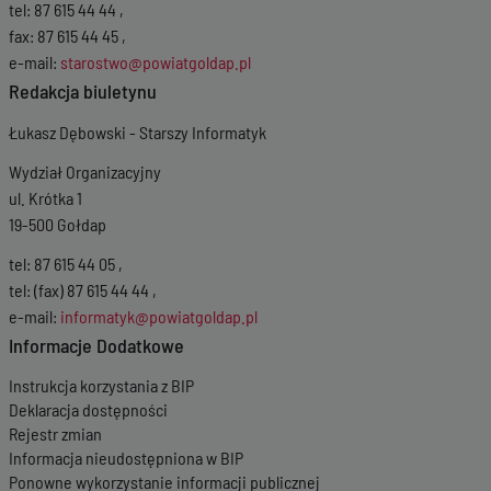
2023 15:04:00
tel: 87 615 44 44 ,
Wersja z dnia
02-
fax: 87 615 44 45 ,
10-2023 15:07:35
e-mail:
starostwo@powiatgoldap.pl
Wersja z dnia
03-
Redakcja biuletynu
07-2023 15:54:59
Wersja z dnia
26-
Łukasz Dębowski - Starszy Informatyk
06-2023 08:13:17
Wersja z dnia
15-
Wydział Organizacyjny
06-2023 22:14:11
ul. Krótka 1
Wersja z dnia
26-
19-500 Gołdap
05-2023 12:05:36
Wersja z dnia
26-
tel: 87 615 44 05 ,
05-2023 12:01:26
tel: (fax) 87 615 44 44 ,
Wersja z dnia
04-
05-2023 08:40:10
e-mail:
informatyk@powiatgoldap.pl
Wersja z dnia
04-
Informacje Dodatkowe
05-2023 08:39:29
Wersja z dnia
14-
Instrukcja korzystania z BIP
04-2023 11:46:38
Deklaracja dostępności
Wersja z dnia
06-
Rejestr zmian
04-2023 15:55:03
Informacja nieudostępniona w BIP
Wersja z dnia
06-
Ponowne wykorzystanie informacji publicznej
04-2023 15:48:11