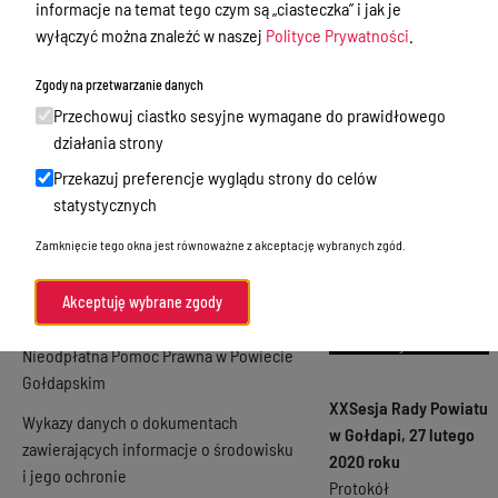
informacje na temat tego czym są „ciasteczka” i jak je
2018-2023)
Oświadczenia majątkowe
wyłączyć można znaleźć w naszej
Polityce Prywatności
.
Zamówienia publiczne
Zgody na przetwarzanie danych
Transmiasja i
Praca w Starostwie
Przechowuj ciastko sesyjne wymagane do prawidłowego
nagrania posiedzeń
działania strony
Rady powiatu w
Akty prawne
Gołdapi
Przekazuj preferencje wyglądu strony do celów
Informacje, konkursy, ogłoszenia
statystycznych
Informacja na temat
Plan postępowań o udzielenie
głosowań imiennych
Zamknięcie tego okna jest równoważne z akceptację wybranych zgód.
zamówień publicznych
This
is
a
Aktualnie brak
Akceptuję wybrane zgody
modal
Menu Podmiotowe
window.
jest transmisji
na żywo na
Nieodpłatna Pomoc Prawna w Powiecie
wybranym
Gołdapskim
kanale.
XXSesja Rady Powiatu
Wykazy danych o dokumentach
w Gołdapi, 27 lutego
zawierających informacje o środowisku
2020 roku
i jego ochronie
Protokół