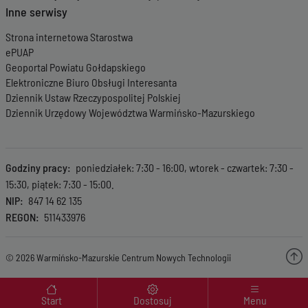
Inne serwisy
Wersja z dnia
17-
02-2023 08:00:18
Strona internetowa Starostwa
Wersja z dnia
13-
ePUAP
02-2023 15:03:28
Geoportal Powiatu Gołdapskiego
Wersja z dnia
24-
01-2023 15:18:28
Elektroniczne Biuro Obsługi Interesanta
Wersja z dnia
24-
Dziennik Ustaw Rzeczypospolitej Polskiej
01-2023 15:13:47
Dziennik Urzędowy Województwa Warmińsko-Mazurskiego
Wersja z dnia
29-
11-2022 15:42:11
Wersja z dnia
31-
10-2022 15:56:37
Godziny pracy
poniedziałek: 7:30 - 16:00, wtorek - czwartek: 7:30 -
Wersja z dnia
21-
15:30, piątek: 7:30 - 15:00.
10-2022 10:28:26
NIP
847 14 62 135
Wersja z dnia
12-
REGON
511433976
10-2022 14:49:17
Wersja z dnia
30-
09-2022 11:06:59
© 2026 Warmińsko-Mazurskie Centrum Nowych Technologii
Wersja z dnia
05-
09-2022 15:58:03
Menu wyróżnione
Wersja z dnia
05-
Start
Dostosuj
Menu
09-2022 15:52:29