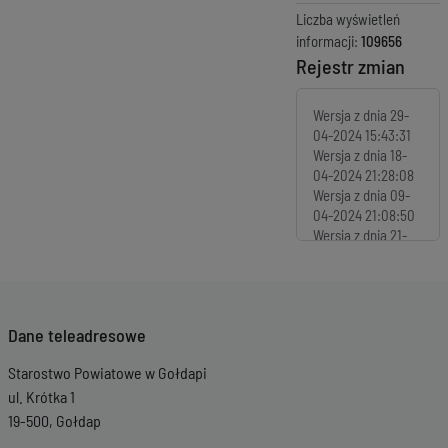
Liczba wyświetleń
informacji:
109656
Rejestr zmian
Wersja z dnia
29-
04-2024 15:43:31
Wersja z dnia
18-
04-2024 21:28:08
Wersja z dnia
09-
04-2024 21:08:50
Wersja z dnia
21-
03-2024 12:30:58
Wersja z dnia
21-
03-2024 12:29:26
Wersja z dnia
30-
Dane teleadresowe
01-2024 11:28:53
Wersja z dnia
18-
Starostwo Powiatowe w Gołdapi
12-2023 08:19:32
Wersja z dnia
16-11-
ul. Krótka 1
2023 15:10:34
19-500, Gołdap
Wersja z dnia
16-11-