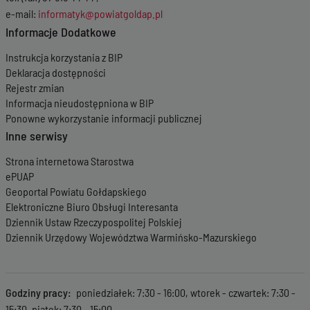
05-2023 08:40:10
e-mail:
informatyk@powiatgoldap.pl
Wersja z dnia
04-
Informacje Dodatkowe
05-2023 08:39:29
Wersja z dnia
14-
Instrukcja korzystania z BIP
04-2023 11:46:38
Deklaracja dostępności
Wersja z dnia
06-
Rejestr zmian
04-2023 15:55:03
Informacja nieudostępniona w BIP
Wersja z dnia
06-
Ponowne wykorzystanie informacji publicznej
04-2023 15:48:11
Inne serwisy
Wersja z dnia
17-
02-2023 08:00:18
Strona internetowa Starostwa
Wersja z dnia
13-
ePUAP
02-2023 15:03:28
Geoportal Powiatu Gołdapskiego
Wersja z dnia
24-
01-2023 15:18:28
Elektroniczne Biuro Obsługi Interesanta
Wersja z dnia
24-
Dziennik Ustaw Rzeczypospolitej Polskiej
01-2023 15:13:47
Dziennik Urzędowy Województwa Warmińsko-Mazurskiego
Wersja z dnia
29-
11-2022 15:42:11
Wersja z dnia
31-
10-2022 15:56:37
Godziny pracy
poniedziałek: 7:30 - 16:00, wtorek - czwartek: 7:30 -
Wersja z dnia
21-
15:30, piątek: 7:30 - 15:00.