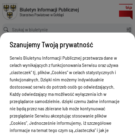
Posiedzenia Rady Powiatu w Gołdapi V kadencji (lata 2018-2023)
Biuletyn Informacji Publicznej Starostwo Powiatowe w Gołdapi
Biuletyn Informacji Publicznej
Starostwo Powiatowe w Gołdapi
Ścieżka powrotu
Strona główna
Posiedzenia Rady Powiatu w Gołdapi
Szanujemy Twoją prywatność
Posiedzenia Rady Powiatu w Gołdapi V kadencji (lata 2018-2023)
Posiedzenia Rady Powiatu w
Serwis Biuletynu Informacji Publicznej przetwarza dane w
Gołdapi
celach wynikających z funkcjonowania Serwisu oraz używa
„ciasteczek” tj. plików „Cookies” w celach statystycznych i
Menu Przedmiotowe
Wersja
funkcjonalnych. Dzięki nim możemy indywidualnie
nieobowiązująca z dnia
dostosować serwis do potrzeb osób go odwiedzających.
Powiat
29-01-2019 20:57:54
Każdy odwiedzający ma możliwość wyłączenia ich w
Drukuj
Rada Powiatu
przeglądarce samodzielnie, dzięki czemu żadne informacje
Posiedzenia
nie będą przez nas zbierane lub może kontynuować
Zarząd Powiatu
Rady Powiatu
przeglądanie Serwisu akceptując stosowanie plików
Starostwo Powiatowe
„Cookies”. Jednocześnie informujemy, iż szczegółowe
w Gołdapi V
informacje na temat tego czym są „ciasteczka” i jak je
Petycje
kadencji (lata