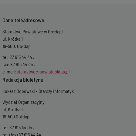
Wersja z dnia
21-
03-2024 12:29:26
Wersja z dnia
30-
Dane teleadresowe
01-2024 11:28:53
Wersja z dnia
18-
Starostwo Powiatowe w Gołdapi
12-2023 08:19:32
Wersja z dnia
16-11-
ul. Krótka 1
2023 15:10:34
19-500, Gołdap
Wersja z dnia
16-11-
2023 15:04:00
tel: 87 615 44 44 ,
Wersja z dnia
02-
fax: 87 615 44 45 ,
10-2023 15:07:35
e-mail:
starostwo@powiatgoldap.pl
Wersja z dnia
03-
Redakcja biuletynu
07-2023 15:54:59
Wersja z dnia
26-
Łukasz Dębowski - Starszy Informatyk
06-2023 08:13:17
Wersja z dnia
15-
Wydział Organizacyjny
06-2023 22:14:11
ul. Krótka 1
Wersja z dnia
26-
19-500 Gołdap
05-2023 12:05:36
Wersja z dnia
26-
tel: 87 615 44 05 ,
05-2023 12:01:26
tel: (fax) 87 615 44 44 ,
Wersja z dnia
04-