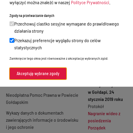
wyłączyć można znaleźć w naszej
Polityce Prywatności
.
2018-2023)
Oświadczenia majątkowe
Zgody na przetwarzanie danych
Zamówienia publiczne
Przechowuj ciastko sesyjne wymagane do prawidłowego
Transmiasja i
Praca w Starostwie
działania strony
nagrania posiedzeń
Rady powiatu w
Akty prawne
Przekazuj preferencje wyglądu strony do celów
Gołdapi
statystycznych
Informacje, konkursy, ogłoszenia
Informacja na temat
Zamknięcie tego okna jest równoważne z akceptację wybranych zgód.
Plan postępowań o udzielenie
głosowań imiennych
zamówień publicznych
Akceptuję wybrane zgody
Menu Podmiotowe
IV Sesja Rady Powiatu
w Gołdapi, 24
Nieodpłatna Pomoc Prawna w Powiecie
stycznia 2019 roku
Gołdapskim
Protokół
Wykazy danych o dokumentach
Nagranie wideo z
zawierających informacje o środowisku
posiedzenia
i jego ochronie
Porządek