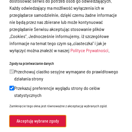
dostosować serwis do potrzeb osób go odwiedzających.
Zamówienia publiczne
Każdy odwiedzający ma możliwość wyłączenia ich w
Praca w Starostwie
przeglądarce samodzielnie, dzięki czemu żadne informacje
nie będą przez nas zbierane lub może kontynuować
Akty prawne
przeglądanie Serwisu akceptując stosowanie plików
Informacje, konkursy, ogłoszenia
„Cookies”. Jednocześnie informujemy, iż szczegółowe
informacje na temat tego czym są „ciasteczka” i jak je
Plan postępowań o udzielenie
wyłączyć można znaleźć w naszej
Polityce Prywatności
.
zamówień publicznych
Zgody na przetwarzanie danych
Menu Podmiotowe
Przechowuj ciastko sesyjne wymagane do prawidłowego
Nieodpłatna Pomoc Prawna w Powiecie
działania strony
Gołdapskim
Przekazuj preferencje wyglądu strony do celów
statystycznych
Wykazy danych o dokumentach
zawierających informacje o środowisku
Zamknięcie tego okna jest równoważne z akceptację wybranych zgód.
i jego ochronie
Audyty i kontrole
Akceptuję wybrane zgody
Organizacje pozarządowe