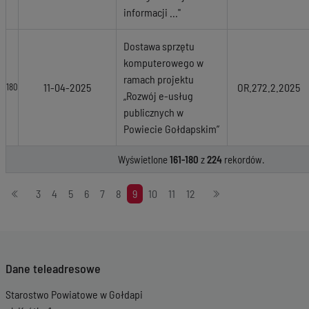
informacji ..."
Dostawa sprzętu
komputerowego w
ramach projektu
11-04-2025
OR.272.2.2025
180
„Rozwój e-usług
publicznych w
Powiecie Gołdapskim”
Wyświetlone
161-180
z
224
rekordów.
Stronicowanie
3
4
5
6
7
8
9
10
11
12
Dane teleadresowe
Starostwo Powiatowe w Gołdapi