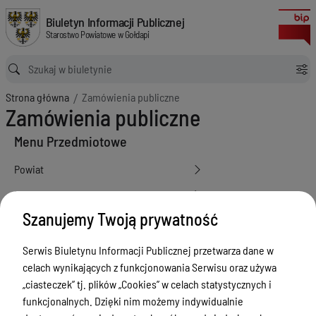
Zamówienia publiczne
Biuletyn Informacji Publicznej Starostwo Powiatowe w Gołdapi
Biuletyn Informacji Publicznej
Starostwo Powiatowe w Gołdapi
Ścieżka powrotu
Strona główna
Zamówienia publiczne
Zamówienia publiczne
Menu Przedmiotowe
Powiat
Rada Powiatu
Szanujemy Twoją prywatność
Zarząd Powiatu
Starostwo Powiatowe
Serwis Biuletynu Informacji Publicznej przetwarza dane w
celach wynikających z funkcjonowania Serwisu oraz używa
Petycje
„ciasteczek” tj. plików „Cookies” w celach statystycznych i
Oświadczenia majątkowe
funkcjonalnych. Dzięki nim możemy indywidualnie