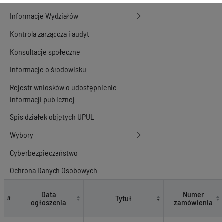
Informacje Wydziałów
Kontrola zarządcza i audyt
Konsultacje społeczne
Informacje o środowisku
Rejestr wniosków o udostępnienie
informacji publicznej
Spis działek objętych UPUL
Wybory
Cyberbezpieczeństwo
Ochrona Danych Osobowych
Zamówienia publiczne
Data
Numer
Tytuł
#
ogłoszenia
zamówienia