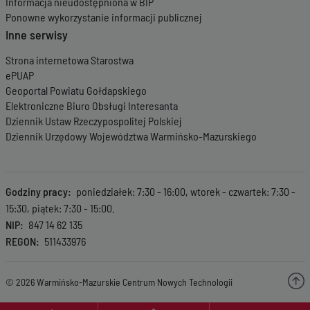
Informacja nieudostępniona w BIP
Ponowne wykorzystanie informacji publicznej
Inne serwisy
Strona internetowa Starostwa
ePUAP
Geoportal Powiatu Gołdapskiego
Elektroniczne Biuro Obsługi Interesanta
Dziennik Ustaw Rzeczypospolitej Polskiej
Dziennik Urzędowy Województwa Warmińsko-Mazurskiego
Godziny pracy
poniedziałek: 7:30 - 16:00, wtorek - czwartek: 7:30 -
15:30, piątek: 7:30 - 15:00.
NIP
847 14 62 135
REGON
511433976
© 2026 Warmińsko-Mazurskie Centrum Nowych Technologii
Menu wyróżnione