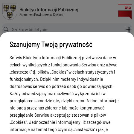
Dostawa samochodu osobowego typu SUV
Biuletyn Informacji Publicznej Starostwo Powiatowe w Gołdapi
Biuletyn Informacji Publicznej
Starostwo Powiatowe w Gołdapi
Ścieżka powrotu
Strona główna
Zamówienia publiczne
Szanujemy Twoją prywatność
Dostawa samochodu osobowego typu SUV
Zamówienia publiczne
Serwis Biuletynu Informacji Publicznej przetwarza dane w
celach wynikających z funkcjonowania Serwisu oraz używa
Menu Przedmiotowe
Wersja obowiązująca
„ciasteczek” tj. plików „Cookies” w celach statystycznych i
z dnia
19-09-2018
Powiat
funkcjonalnych. Dzięki nim możemy indywidualnie
10:22:54
dostosować serwis do potrzeb osób go odwiedzających.
Drukuj
Rada Powiatu
Każdy odwiedzający ma możliwość wyłączenia ich w
Dostawa
Zarząd Powiatu
przeglądarce samodzielnie, dzięki czemu żadne informacje
samochodu
nie będą przez nas zbierane lub może kontynuować
Starostwo Powiatowe
osobowego
przeglądanie Serwisu akceptując stosowanie plików
Petycje
„Cookies”. Jednocześnie informujemy, iż szczegółowe
typu SUV
informacje na temat tego czym są „ciasteczka” i jak je
Oświadczenia majątkowe