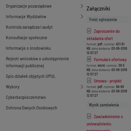
Organizacje pozarządowe
Załączniki
Informacje Wydziałów
Treść ogłoszenia
Kontrola zarządcza i audyt
Zaproszenie do
Konsultacje społeczne
składania ofert
format:
pdf
, rozmiar:
621.61
Informacje o środowisku
KB
, data dodania:
03-09-2018
12:57:27
Rejestr wniosków o udostępnienie
Formularz ofertowy
informacji publicznej
format:
word
, rozmiar:
38.5
KB
, data dodania:
03-09-2018
12:57:27
Spis działek objętych UPUL
Umowa - projekt
Wybory
format:
pdf
, rozmiar:
96.99
KB
, data dodania:
03-09-2018
12:57:27
Cyberbezpieczeństwo
Wynik zamówienia
Ochrona Danych Osobowych
Zawiadomienie o
unieważnieniu
postępowania