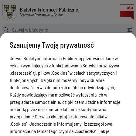
Cyfryzacja zasobu geodezyjnego i kartograficznego Powiatu Gołdapskie
Biuletyn Informacji Publicznej Starostwo Powiatowe w Gołdapi
Biuletyn Informacji Publicznej
Starostwo Powiatowe w Gołdapi
Ścieżka powrotu
Strona główna
Zamówienia publiczne
Szanujemy Twoją prywatność
Cyfryzacja zasobu geodezyjnego i kartograficznego Powiatu Gołdapskiego
Zamówienia publiczne
Serwis Biuletynu Informacji Publicznej przetwarza dane w
celach wynikających z funkcjonowania Serwisu oraz używa
Menu Przedmiotowe
„ciasteczek” tj. plików „Cookies” w celach statystycznych i
Powiat
funkcjonalnych. Dzięki nim możemy indywidualnie
dostosować serwis do potrzeb osób go odwiedzających.
Rada Powiatu
Każdy odwiedzający ma możliwość wyłączenia ich w
Zarząd Powiatu
przeglądarce samodzielnie, dzięki czemu żadne informacje
nie będą przez nas zbierane lub może kontynuować
Starostwo Powiatowe
przeglądanie Serwisu akceptując stosowanie plików
Petycje
„Cookies”. Jednocześnie informujemy, iż szczegółowe
informacje na temat tego czym są „ciasteczka” i jak je
Oświadczenia majątkowe