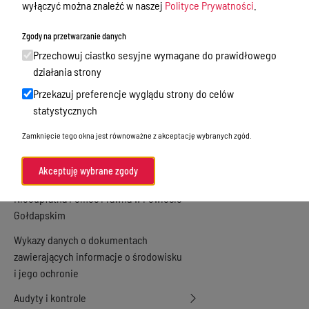
wyłączyć można znaleźć w naszej
Polityce Prywatności
.
Zamówienia publiczne
Zgody na przetwarzanie danych
Praca w Starostwie
Przechowuj ciastko sesyjne wymagane do prawidłowego
Akty prawne
działania strony
Przekazuj preferencje wyglądu strony do celów
Informacje, konkursy, ogłoszenia
statystycznych
Plan postępowań o udzielenie
Zamknięcie tego okna jest równoważne z akceptację wybranych zgód.
zamówień publicznych
Menu Podmiotowe
Akceptuję wybrane zgody
Nieodpłatna Pomoc Prawna w Powiecie
Gołdapskim
Wykazy danych o dokumentach
zawierających informacje o środowisku
i jego ochronie
Audyty i kontrole