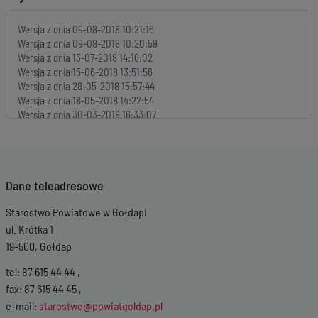
Wersja z dnia
09-08-2018 10:21:16
Wersja z dnia
09-08-2018 10:20:59
Wersja z dnia
13-07-2018 14:16:02
Wersja z dnia
15-06-2018 13:51:56
Wersja z dnia
28-05-2018 15:57:44
Wersja z dnia
18-05-2018 14:22:54
Wersja z dnia
30-03-2018 16:33:07
Wersja z dnia
28-03-2018 13:28:41
Wersja z dnia
27-03-2018 14:00:44
Wersja z dnia
23-03-2018 19:49:50
Wersja z dnia
09-03-2018 10:59:55
Dane teleadresowe
Wersja z dnia
09-03-2018 10:59:22
Wersja z dnia
09-03-2018 10:50:34
Starostwo Powiatowe w Gołdapi
Wersja z dnia
09-03-2018 10:07:16
Wersja z dnia
08-03-2018 15:35:13
ul. Krótka 1
Wersja z dnia
05-03-2018 20:27:58
19-500, Gołdap
Wersja z dnia
05-03-2018 15:59:58
Wersja z dnia
05-03-2018 15:56:19
tel: 87 615 44 44 ,
Wersja z dnia
19-02-2018 11:00:47
fax: 87 615 44 45 ,
Wersja z dnia
19-02-2018 10:54:53
e-mail:
starostwo@powiatgoldap.pl