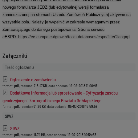
nowego formularza JEDZ (lub edytowalnej wersji formularza
zamieszczonej na stornach Urzędu Zamówień Publicznych) aktywne są
wszystkie pola. Należy je wypełnić w zakresie wymaganym przez
Zamawiającego do danego postępowania. Strona serwisu
eESPD:
https://ec.europa.eu/growth/tools-databases/espd/filter?lang=pl
Załączniki
Treść ogłoszenia
Ogłoszenie o zamówieniu
format:
pdf
, rozmiar:
213.47 KB
, data dodania:
19-02-2018 11:00:47
Dodatkowa informacja lub sprostowanie - Cyfryzacja zasobu
geodezyjnego i kartograficznego Powiatu Gołdapskiego
format:
pdf
, rozmiar:
61.26 KB
, data dodania:
05-03-2018 15:59:59
SIWZ
SIWZ
format:
pdf
, rozmiar:
11.74 MB
, data dodania:
19-02-2018 10:54:53