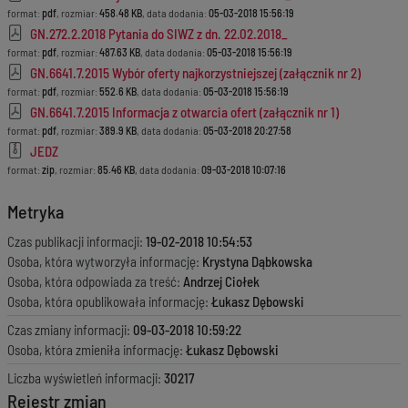
format:
pdf
, rozmiar:
458.48 KB
, data dodania:
05-03-2018 15:56:19
GN.272.2.2018 Pytania do SIWZ z dn. 22.02.2018_
format:
pdf
, rozmiar:
487.63 KB
, data dodania:
05-03-2018 15:56:19
GN.6641.7.2015 Wybór oferty najkorzystniejszej (załącznik nr 2)
format:
pdf
, rozmiar:
552.6 KB
, data dodania:
05-03-2018 15:56:19
GN.6641.7.2015 Informacja z otwarcia ofert (załącznik nr 1)
format:
pdf
, rozmiar:
389.9 KB
, data dodania:
05-03-2018 20:27:58
JEDZ
format:
zip
, rozmiar:
85.46 KB
, data dodania:
09-03-2018 10:07:16
Metryka
Czas publikacji informacji:
19-02-2018 10:54:53
Osoba, która wytworzyła informację:
Krystyna Dąbkowska
Osoba, która odpowiada za treść:
Andrzej Ciołek
Osoba, która opublikowała informację:
Łukasz Dębowski
Czas zmiany informacji:
09-03-2018 10:59:22
Osoba, która zmieniła informację:
Łukasz Dębowski
Liczba wyświetleń informacji:
30217
Rejestr zmian