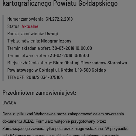
kartograficznego Powiatu Gołdapskiego
Numer zamówienia
GN.272.2.2018
Status
Aktualne
Rodzaj zamówienia
Usługi
Tryb zamówienia
Nieograniczony
Termin składania ofert
30-03-2018 10:00:00
Termin otwarcia ofert
30-03-2018 10:15:00
Miejsce złożenia oferty
Biuro Obsługi Mieszkańców Starostwa
Powiatowego w Gołdapi ul. Krótka 1, 19-500 Gołdap
TED/UZP
2018/S 034-075104
Przedmiotem zamówienia jest:
UWAGA
Dane z pliku xml Wykonawca może zaimportować celem stworzenia
dokumentu JEDZ. Formularz wstępnie przygotowany przez
Zamawiającego zawiera tylko pola przez niego wskazane. W przypadku
gdy Wykonawca korzysta z możliwości samodzielnego utworzenia