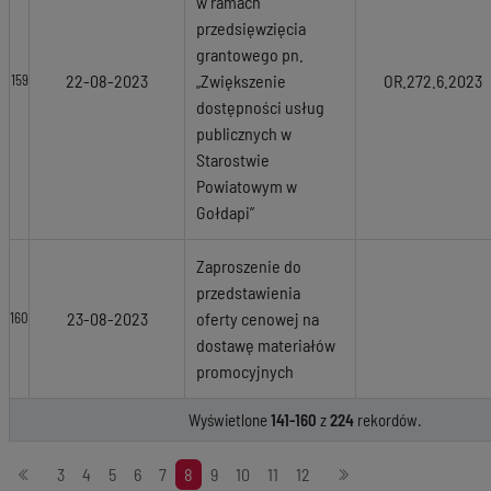
w ramach
przedsięwzięcia
grantowego pn.
22-08-2023
„Zwiększenie
OR.272.6.2023
159
dostępności usług
publicznych w
Starostwie
Powiatowym w
Gołdapi”
Zaproszenie do
przedstawienia
23-08-2023
oferty cenowej na
160
dostawę materiałów
promocyjnych
Wyświetlone
141-160
z
224
rekordów.
Stronicowanie
3
4
5
6
7
8
9
10
11
12