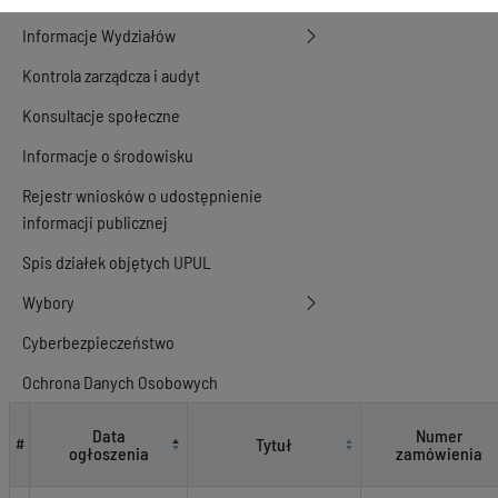
Informacje Wydziałów
Kontrola zarządcza i audyt
Konsultacje społeczne
Informacje o środowisku
Rejestr wniosków o udostępnienie
informacji publicznej
Spis działek objętych UPUL
Wybory
Cyberbezpieczeństwo
Ochrona Danych Osobowych
Zamówienia publiczne
Data
Numer
Tytuł
#
ogłoszenia
zamówienia