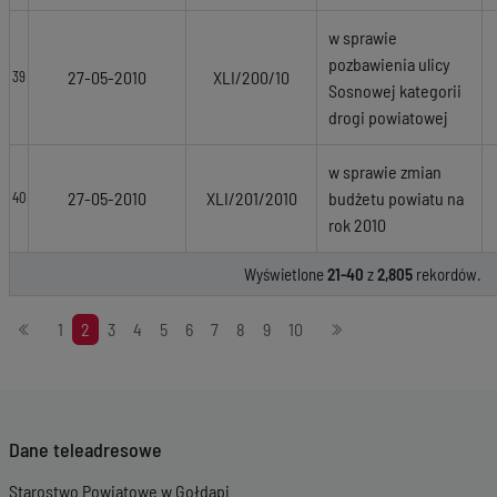
w sprawie
pozbawienia ulicy
27-05-2010
XLI/200/10
39
Sosnowej kategorii
drogi powiatowej
w sprawie zmian
27-05-2010
XLI/201/2010
budżetu powiatu na
40
rok 2010
Wyświetlone
21-40
z
2,805
rekordów.
Stronicowanie
1
2
3
4
5
6
7
8
9
10
Dane teleadresowe
Starostwo Powiatowe w Gołdapi