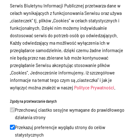
Zamówienia publiczne
Serwis Biuletynu Informacji Publicznej przetwarza dane w
celach wynikających z funkcjonowania Serwisu oraz używa
Praca w Starostwie
„ciasteczek” tj. plików „Cookies” w celach statystycznych i
Akty prawne
funkcjonalnych. Dzięki nim możemy indywidualnie
dostosować serwis do potrzeb osób go odwiedzających.
Informacje, konkursy, ogłoszenia
Każdy odwiedzający ma możliwość wyłączenia ich w
Plan postępowań o udzielenie
przeglądarce samodzielnie, dzięki czemu żadne informacje
zamówień publicznych
nie będą przez nas zbierane lub może kontynuować
przeglądanie Serwisu akceptując stosowanie plików
Menu Podmiotowe
„Cookies”. Jednocześnie informujemy, iż szczegółowe
informacje na temat tego czym są „ciasteczka” i jak je
Nieodpłatna Pomoc Prawna w Powiecie
wyłączyć można znaleźć w naszej
Polityce Prywatności
.
Gołdapskim
Wykazy danych o dokumentach
Zgody na przetwarzanie danych
zawierających informacje o środowisku
Przechowuj ciastko sesyjne wymagane do prawidłowego
i jego ochronie
działania strony
Audyty i kontrole
Przekazuj preferencje wyglądu strony do celów
statystycznych
Organizacje pozarządowe