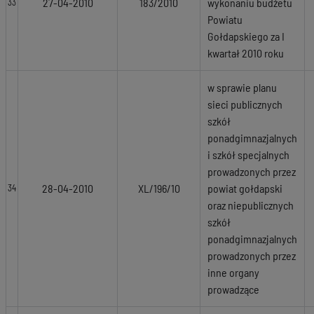
27-04-2010
183/2010
wykonaniu budżetu
33
Powiatu
Gołdapskiego za I
kwartał 2010 roku
w sprawie planu
sieci publicznych
szkół
ponadgimnazjalnych
i szkół specjalnych
prowadzonych przez
28-04-2010
XL/196/10
powiat gołdapski
34
oraz niepublicznych
szkół
ponadgimnazjalnych
prowadzonych przez
inne organy
prowadzące