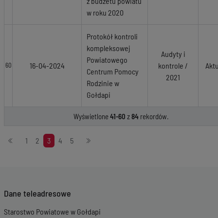
z budżetu powiatu
w roku 2020
Protokół kontroli
kompleksowej
Audyty i
Powiatowego
16-04-2024
kontrole /
Akt
60
Centrum Pomocy
2021
Rodzinie w
Gołdapi
Wyświetlone
41-60
z
84
rekordów.
Stronicowanie
1
2
3
4
5
Dane teleadresowe
Starostwo Powiatowe w Gołdapi