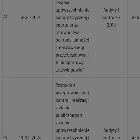
zakresu
upowszechnianie
Audyty i
16-04-2024
kultury fizycznej i
kontrole /
Akt
48
sportu oraz
2019
ratownictwa i
ochrony ludności
zrealizowanego
przez Uczniowski
Klub Sportowy
„Jaćwingowie”
Protokół z
przeprowadzonej
kontroli realizacji
zadania
publicznego z
zakresu
upowszechnianie
Audyty i
16-04-2024
kultury fizycznej i
kontrole /
Akt
49