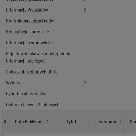
Informacje Wydziałów
Kontrola zarządcza i audyt
Konsultacje społeczne
Informacje o środowisku
Rejestr wniosków o udostępnienie
informacji publicznej
Spis działek objętych UPUL
Wybory
Cyberbezpieczeństwo
Ochrona Danych Osobowych
Audyty i kontrole
Data Publikacji
Tytuł
Kategoria
St
#