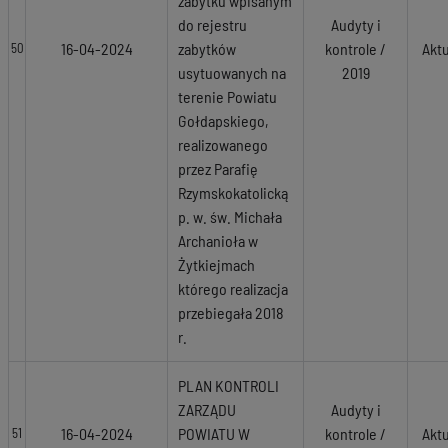
zabytku wpisanym
do rejestru
Audyty i
16-04-2024
zabytków
kontrole /
Akt
50
usytuowanych na
2019
terenie Powiatu
Gołdapskiego,
realizowanego
przez Parafię
Rzymskokatolicką
p. w. św. Michała
Archanioła w
Żytkiejmach
którego realizacja
przebiegała 2018
r.
PLAN KONTROLI
ZARZĄDU
Audyty i
16-04-2024
POWIATU W
kontrole /
Akt
51