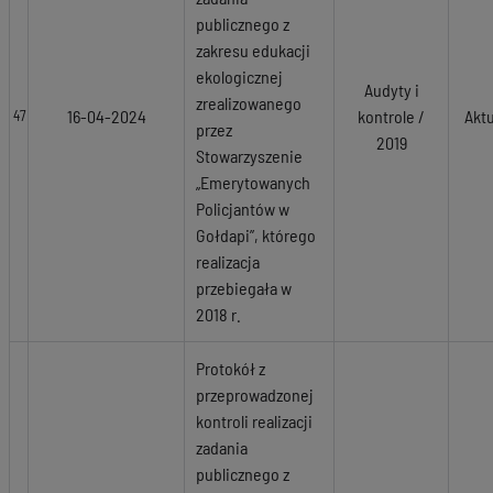
publicznego z
zakresu edukacji
ekologicznej
Audyty i
zrealizowanego
16-04-2024
kontrole /
Akt
47
przez
2019
Stowarzyszenie
„Emerytowanych
Policjantów w
Gołdapi”, którego
realizacja
przebiegała w
2018 r.
Protokół z
przeprowadzonej
kontroli realizacji
zadania
publicznego z