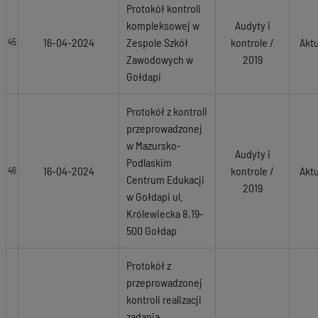
Protokół kontroli
kompleksowej w
Audyty i
16-04-2024
Zespole Szkół
kontrole /
Akt
45
Zawodowych w
2019
Gołdapi
Protokół z kontroli
przeprowadzonej
w Mazursko-
Audyty i
Podlaskim
16-04-2024
kontrole /
Akt
46
Centrum Edukacji
2019
w Gołdapi ul.
Królewiecka 8,19-
500 Gołdap
Protokół z
przeprowadzonej
kontroli realizacji
zadania