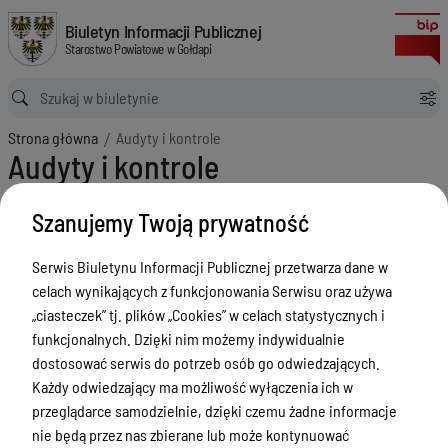
Audyty i kontrole
Biuletyn Informacji Publicznej Starostwo Powiatowe w Gołdapi
Biuletyn Informacji Publicznej
Starostwo Powiatowe w Gołdapi
Ścieżka powrotu
Strona główna
Audyty i kontrole
Audyty i kontrole
Menu Przedmiotowe
Szanujemy Twoją prywatność
Powiat
Serwis Biuletynu Informacji Publicznej przetwarza dane w
Rada Powiatu
celach wynikających z funkcjonowania Serwisu oraz używa
Zarząd Powiatu
„ciasteczek” tj. plików „Cookies” w celach statystycznych i
funkcjonalnych. Dzięki nim możemy indywidualnie
Starostwo Powiatowe
dostosować serwis do potrzeb osób go odwiedzających.
Petycje
Każdy odwiedzający ma możliwość wyłączenia ich w
przeglądarce samodzielnie, dzięki czemu żadne informacje
Oświadczenia majątkowe
nie będą przez nas zbierane lub może kontynuować