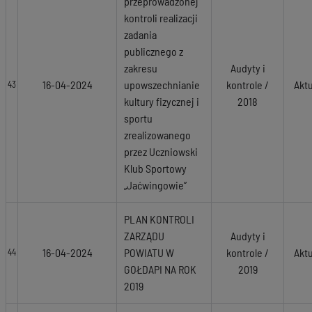
przeprowadzonej
kontroli realizacji
zadania
publicznego z
zakresu
Audyty i
16-04-2024
upowszechnianie
kontrole /
Akt
43
kultury fizycznej i
2018
sportu
zrealizowanego
przez Uczniowski
Klub Sportowy
„Jaćwingowie”
PLAN KONTROLI
ZARZĄDU
Audyty i
16-04-2024
POWIATU W
kontrole /
Akt
44
GOŁDAPI NA ROK
2019
2019