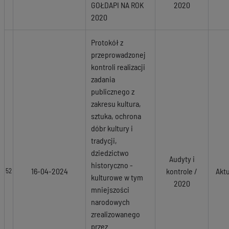
GOŁDAPI NA ROK
2020
2020
Protokół z
przeprowadzonej
kontroli realizacji
zadania
publicznego z
zakresu kultura,
sztuka, ochrona
dóbr kultury i
tradycji,
dziedzictwo
Audyty i
historyczno -
16-04-2024
kontrole /
Akt
52
kulturowe w tym
2020
mniejszości
narodowych
zrealizowanego
przez