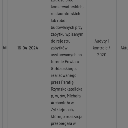
konserwatorskich,
restauratorskich
lub robót
budowlanych przy
zabytku wpisanym
do rejestru
Audyty i
16-04-2024
zabytków
kontrole /
Akt
56
usytuowanych na
2020
terenie Powiatu
Gołdapskiego,
realizowanego
przez Parafię
Rzymskokatolicką
p. w. św. Michała
Archanioła w
Żytkiejmach,
którego realizacja
przebiegała w