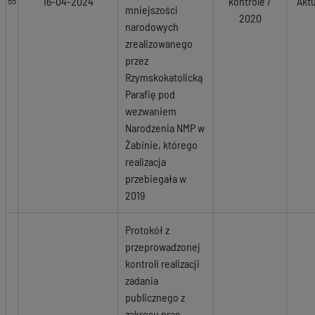
16-04-2024
kontrole /
Akt
55
mniejszości
2020
narodowych
zrealizowanego
przez
Rzymskokatolicką
Parafię pod
wezwaniem
Narodzenia NMP w
Żabinie, którego
realizacja
przebiegała w
2019
Protokół z
przeprowadzonej
kontroli realizacji
zadania
publicznego z
zakresu prac