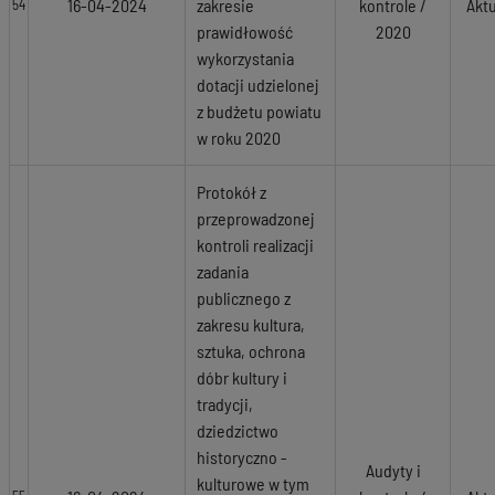
16-04-2024
zakresie
kontrole /
Akt
54
prawidłowość
2020
wykorzystania
dotacji udzielonej
z budżetu powiatu
w roku 2020
Protokół z
przeprowadzonej
kontroli realizacji
zadania
publicznego z
zakresu kultura,
sztuka, ochrona
dóbr kultury i
tradycji,
dziedzictwo
historyczno -
Audyty i
kulturowe w tym