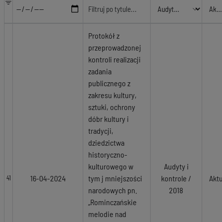
Protokół z
przeprowadzonej
kontroli realizacji
zadania
publicznego z
zakresu kultury,
sztuki, ochrony
dóbr kultury i
tradycji,
dziedzictwa
historyczno-
kulturowego w
Audyty i
16-04-2024
tym j mniejszości
kontrole /
Akt
41
narodowych pn.
2018
„Rominczańskie
melodie nad