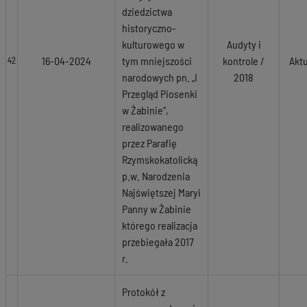
dziedzictwa
historyczno-
kulturowego w
Audyty i
16-04-2024
tym mniejszości
kontrole /
Akt
42
narodowych pn. „I
2018
Przegląd Piosenki
w Żabinie”,
realizowanego
przez Parafię
Rzymskokatolicką
p.w. Narodzenia
Najświętszej Maryi
Panny w Żabinie
którego realizacja
przebiegała 2017
r.
Protokół z