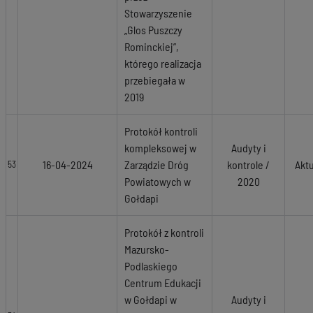
Stowarzyszenie
„Glos Puszczy
Rominckiej”,
którego realizacja
przebiegała w
2019
Protokół kontroli
kompleksowej w
Audyty i
16-04-2024
Zarządzie Dróg
kontrole /
Akt
53
Powiatowych w
2020
Gołdapi
Protokół z kontroli
Mazursko-
Podlaskiego
Centrum Edukacji
w Gołdapi w
Audyty i