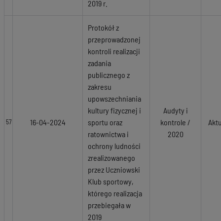
2019 r.
Protokół z
przeprowadzonej
kontroli realizacji
zadania
publicznego z
zakresu
upowszechniania
kultury fizycznej i
Audyty i
16-04-2024
sportu oraz
kontrole /
Akt
57
ratownictwa i
2020
ochrony ludności
zrealizowanego
przez Uczniowski
Klub sportowy,
którego realizacja
przebiegała w
2019