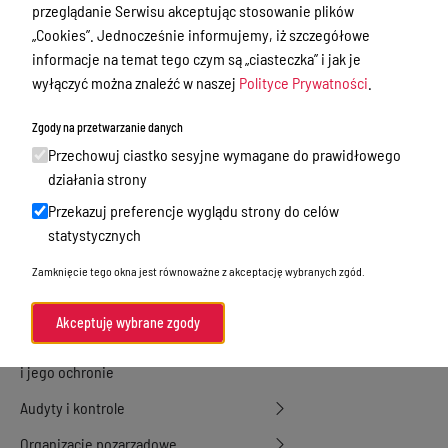
Zamówienia publiczne
przeglądanie Serwisu akceptując stosowanie plików
„Cookies”. Jednocześnie informujemy, iż szczegółowe
Praca w Starostwie
informacje na temat tego czym są „ciasteczka” i jak je
Akty prawne
wyłączyć można znaleźć w naszej
Polityce Prywatności
.
Informacje, konkursy, ogłoszenia
Zgody na przetwarzanie danych
Plan postępowań o udzielenie
Przechowuj ciastko sesyjne wymagane do prawidłowego
zamówień publicznych
działania strony
Przekazuj preferencje wyglądu strony do celów
Menu Podmiotowe
statystycznych
Nieodpłatna Pomoc Prawna w Powiecie
Zamknięcie tego okna jest równoważne z akceptację wybranych zgód.
Gołdapskim
Wykazy danych o dokumentach
Akceptuję wybrane zgody
zawierających informacje o środowisku
i jego ochronie
Audyty i kontrole
Organizacje pozarządowe