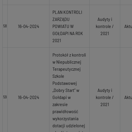
PLAN KONTROLI
ZARZĄDU
Audyty i
16-04-2024
POWIATU W
kontrole /
Akt
58
GOŁDAPI NA ROK
2021
2021
Protokół z kontroli
w Niepublicznej
Terapeutycznej
Szkole
Podstawowej
„Dobry Start” w
Audyty i
16-04-2024
Gołdapi w
kontrole /
Akt
59
zakresie
2021
prawidłowość
wykorzystania
dotacji udzielonej