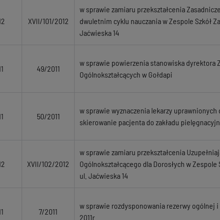
w sprawie zamiaru przekształcenia Zasadnicz
12
XVII/101/2012
dwuletnim cyklu nauczania w Zespole Szkół Z
Jaćwieska 14
w sprawie powierzenia stanowiska dyrektora 
1
49/2011
Ogólnokształcących w Gołdapi
w sprawie wyznaczenia lekarzy uprawnionych 
1
50/2011
skierowanie pacjenta do zakładu pielęgnacy
w sprawie zamiaru przekształcenia Uzupełni
12
XVII/102/2012
Ogólnokształcącego dla Dorosłych w Zespole
ul. Jaćwieska 14
w sprawie rozdysponowania rezerwy ogólnej i
1
7/2011
2011r.