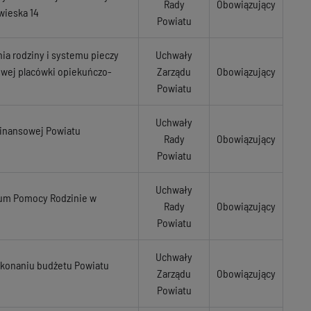
Rady
Obowiązujący
wieska 14
Powiatu
nia rodziny i systemu pieczy
Uchwały
owej placówki opiekuńczo-
Zarządu
Obowiązujący
Powiatu
Uchwały
Finansowej Powiatu
Rady
Obowiązujący
Powiatu
Uchwały
rum Pomocy Rodzinie w
Rady
Obowiązujący
Powiatu
Uchwały
wykonaniu budżetu Powiatu
Zarządu
Obowiązujący
Powiatu