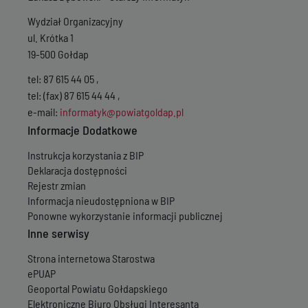
Wydział Organizacyjny
ul. Krótka 1
19-500 Gołdap
tel: 87 615 44 05 ,
tel: (fax) 87 615 44 44 ,
e-mail:
informatyk@powiatgoldap.pl
Informacje Dodatkowe
Instrukcja korzystania z BIP
Deklaracja dostępności
Rejestr zmian
Informacja nieudostępniona w BIP
Ponowne wykorzystanie informacji publicznej
Inne serwisy
Strona internetowa Starostwa
ePUAP
Geoportal Powiatu Gołdapskiego
Elektroniczne Biuro Obsługi Interesanta