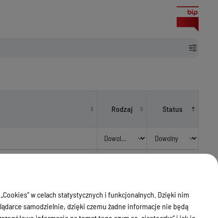
Rodzaj
Status
Uchwały
dy na przystąpienie Powiatu
Rady
Obowiązujący
yczne regionu Warmii i Mazur"
Powiatu
 „Cookies” w celach statystycznych i funkcjonalnych. Dzięki nim
ądarce samodzielnie, dzięki czemu żadne informacje nie będą
dań i wysokości środków
Uchwały
zegółowe informacje na temat tego czym są „ciasteczka” i jak je