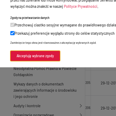
29-12-201
202
Zamówienia publiczne
wyłączyć można znaleźć w naszej
Polityce Prywatności
.
Praca w Starostwie
Zgody na przetwarzanie danych
Akty prawne
Przechowuj ciastko sesyjne wymagane do prawidłowego działa
21-10-20
203
Informacje, konkursy, ogłoszenia
Przekazuj preferencje wyglądu strony do celów statystycznych
Plan postępowań o udzielenie
Zamknięcie tego okna jest równoważne z akceptację wybranych zgód.
zamówień publicznych
Akceptuję wybrane zgody
Menu Podmiotowe
29-12-201
204
Nieodpłatna Pomoc Prawna w Powiecie
Gołdapskim
29-12-201
205
Wykazy danych o dokumentach
zawierających informacje o środowisku
i jego ochronie
Audyty i kontrole
29-12-201
206
Organizacje pozarządowe