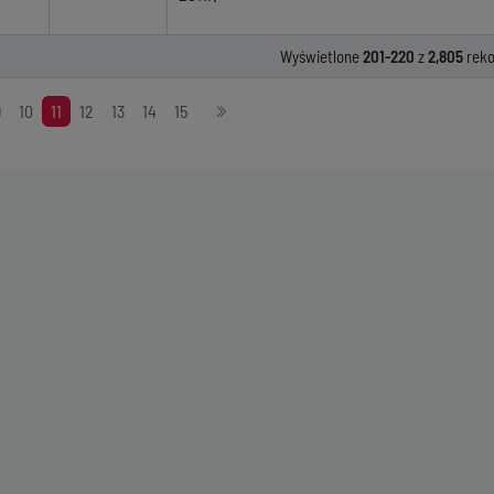
Wyświetlone
201-220
z
2,805
reko
9
10
11
12
13
14
15