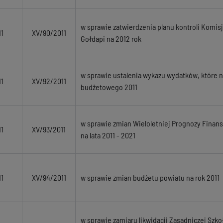
w sprawie zatwierdzenia planu kontroli Komis
1
XV/90/2011
Gołdapi na 2012 rok
w sprawie ustalenia wykazu wydatków, które 
1
XV/92/2011
budżetowego 2011
w sprawie zmian Wieloletniej Prognozy Fina
1
XV/93/2011
na lata 2011 - 2021
1
XV/94/2011
w sprawie zmian budżetu powiatu na rok 2011
w sprawie zamiaru likwidacji Zasadniczej Szk