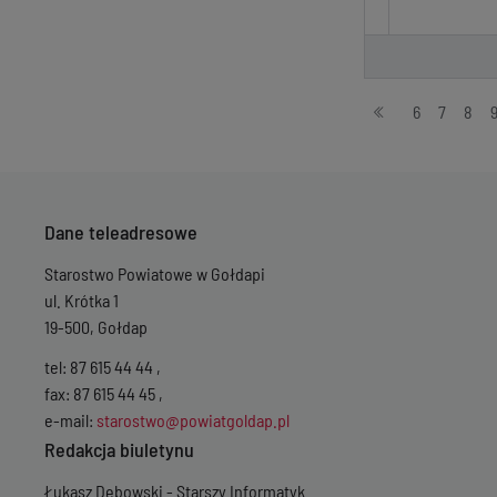
Stronicowanie
6
7
8
Dane teleadresowe
Starostwo Powiatowe w Gołdapi
ul. Krótka 1
19-500, Gołdap
tel: 87 615 44 44 ,
fax: 87 615 44 45 ,
e-mail:
starostwo@powiatgoldap.pl
Redakcja biuletynu
Łukasz Dębowski - Starszy Informatyk