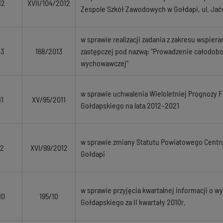
12
XVII/104/2012
Zespole Szkół Zawodowych w Gołdapi, ul. Jać
w sprawie realizacji zadania z zakresu wspiera
13
168/2013
zastępczej pod nazwą: "Prowadzenie całodob
wychowawczej"
w sprawie uchwalenia Wieloletniej Prognozy 
1
XV/95/2011
Gołdapskiego na lata 2012–2021
w sprawie zmiany Statutu Powiatowego Cent
12
XVI/99/2012
Gołdapi
w sprawie przyjęcia kwartalnej informacji o 
10
195/10
Gołdapskiego za II kwartały 2010r.