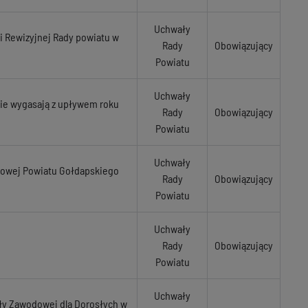
Uchwały
ji Rewizyjnej Rady powiatu w
Rady
Obowiązujący
Powiatu
Uchwały
nie wygasają z upływem roku
Rady
Obowiązujący
Powiatu
Uchwały
nsowej Powiatu Gołdapskiego
Rady
Obowiązujący
Powiatu
Uchwały
Rady
Obowiązujący
Powiatu
Uchwały
oły Zawodowej dla Dorosłych w