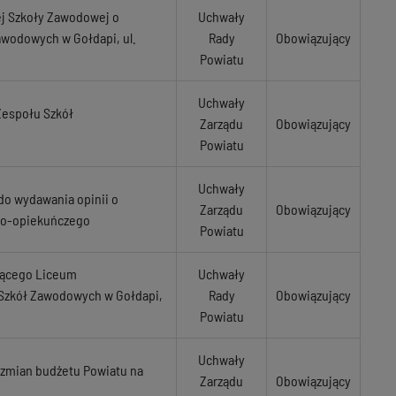
ej Szkoły Zawodowej o
Uchwały
awodowych w Gołdapi, ul.
Rady
Obowiązujący
Powiatu
Uchwały
Zespołu Szkół
Zarządu
Obowiązujący
Powiatu
Uchwały
do wydawania opinii o
Zarządu
Obowiązujący
jno-opiekuńczego
Powiatu
ającego Liceum
Uchwały
 Szkół Zawodowych w Gołdapi,
Rady
Obowiązujący
Powiatu
Uchwały
 zmian budżetu Powiatu na
Zarządu
Obowiązujący