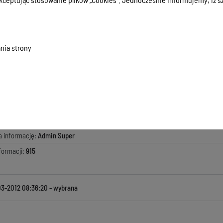
.03 KB
, data dodania:
27-03-2012 08:36:15
nia strony
macji:
27-03-2012 08:36:20
zyła informację:
Leszek Retel
ada za treść:
Joanna Łabanowska
kowała informację:
Admin Super
ji:
27-03-2012 08:36:20
a informację:
Admin Super
formacji:
915
03-2012 08:36:20