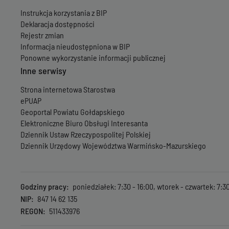
Instrukcja korzystania z BIP
Deklaracja dostępności
Rejestr zmian
Informacja nieudostępniona w BIP
Ponowne wykorzystanie informacji publicznej
Inne serwisy
Strona internetowa Starostwa
ePUAP
Geoportal Powiatu Gołdapskiego
Elektroniczne Biuro Obsługi Interesanta
Dziennik Ustaw Rzeczypospolitej Polskiej
Dziennik Urzędowy Województwa Warmińsko-Mazurskiego
Godziny pracy
poniedziałek: 7:30 - 16:00, wtorek - czwartek: 7:30 
NIP
847 14 62 135
REGON
511433976