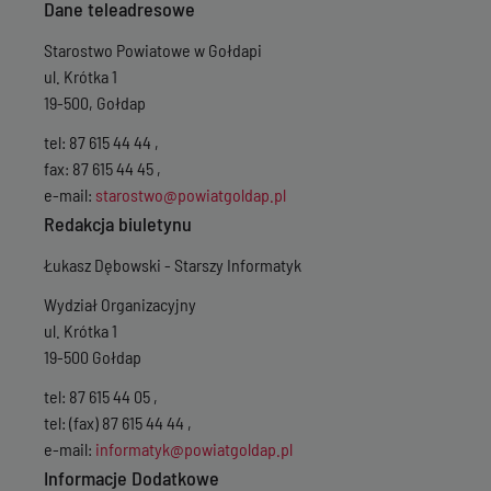
Dane teleadresowe
Starostwo Powiatowe w Gołdapi
ul. Krótka 1
19-500, Gołdap
tel: 87 615 44 44 ,
fax: 87 615 44 45 ,
e-mail:
starostwo@powiatgoldap.pl
Redakcja biuletynu
Łukasz Dębowski - Starszy Informatyk
Wydział Organizacyjny
ul. Krótka 1
19-500 Gołdap
tel: 87 615 44 05 ,
tel: (fax) 87 615 44 44 ,
e-mail:
informatyk@powiatgoldap.pl
Informacje Dodatkowe