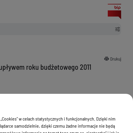
Drukuj
z upływem roku budżetowego 2011
 „Cookies” w celach statystycznych i funkcjonalnych. Dzięki nim
ądarce samodzielnie, dzięki czemu żadne informacje nie będą
zegółowe informacje na temat tego czym są „ciasteczka” i jak je