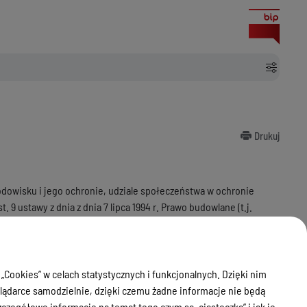
Drukuj
środowisku i jego ochronie, udziale społeczeństwa w ochronie
 9 ustawy z dnia z dnia 7 lipca 1994 r. Prawo budowlane (t.j.
że w dniu 29.05.2026 r. została wydana decyzja nr B.57.2026,
dowie drogi wewnętrznej na odcinku Banie Mazurskie-Zakałcze
– obręb ewid. Miczuły, która to decyzja dotyczy przedsięwzięcia
 „Cookies” w celach statystycznych i funkcjonalnych. Dzięki nim
ądarce samodzielnie, dzięki czemu żadne informacje nie będą
zegółowe informacje na temat tego czym są „ciasteczka” i jak je