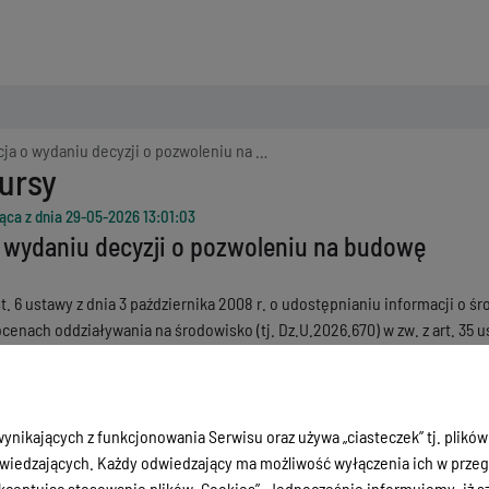
a o wydaniu decyzji o pozwoleniu na budowę
ursy
ąca z dnia
29-05-2026 13:01:03
 wydaniu decyzji o pozwoleniu na budowę
st. 6 ustawy z dnia 3 października 2008 r. o udostępnianiu informacji o 
cenach oddziaływania na środowisko (tj. Dz.U.2026.670) w zw. z art. 35 ust.
m.), informuję poprzez podanie obwieszczenia do publicznej wiadomości, 
.2026.AP o pozwoleniu na budowę dla inwestycji polegającej na przebu
o nr ewid. 425 - obręb ewid. Banie Mazurskie oraz działce o nr ewid. 111 
 oddziaływać na środowisko.
ynikających z funkcjonowania Serwisu oraz używa „ciasteczek” tj. plików
iedzających. Każdy odwiedzający ma możliwość wyłączenia ich w przegl
ceptując stosowanie plików „Cookies”. Jednocześnie informujemy, iż szc