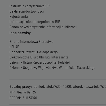
Instrukcja korzystania z BIP
Deklaracja dostępności
Rejestr zmian
Informacja nieudostępniona w BIP
Ponowne wykorzystanie informacji publicznej
Inne serwisy
Strona internetowa Starostwa
ePUAP
Geoportal Powiatu Gołdapskiego
Elektroniczne Biuro Obsługi Interesanta
Dziennik Ustaw Rzeczypospolitej Polskiej
Dziennik Urzędowy Województwa Warmińsko-Mazurskiego
Godziny pracy
poniedziałek: 7:30 - 16:00, wtorek - czwartek: 7:30 
NIP
847 14 62 135
REGON
511433976