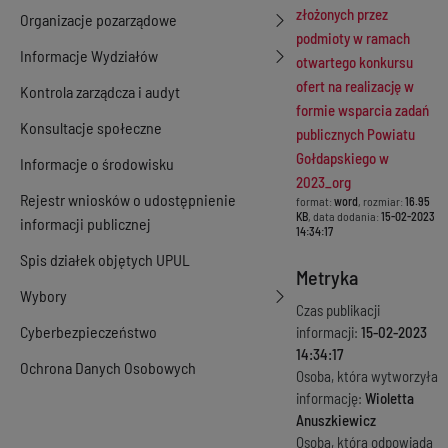
złożonych przez
Organizacje pozarządowe
podmioty w ramach
Informacje Wydziałów
otwartego konkursu
ofert na realizację w
Kontrola zarządcza i audyt
formie wsparcia zadań
Konsultacje społeczne
publicznych Powiatu
Gołdapskiego w
Informacje o środowisku
2023_org
Rejestr wniosków o udostępnienie
format:
word
, rozmiar:
16.95
KB
, data dodania:
15-02-2023
informacji publicznej
14:34:17
Spis działek objętych UPUL
Metryka
Wybory
Czas publikacji
Cyberbezpieczeństwo
informacji:
15-02-2023
14:34:17
Ochrona Danych Osobowych
Osoba, która wytworzyła
informację:
Wioletta
Anuszkiewicz
Osoba, która odpowiada