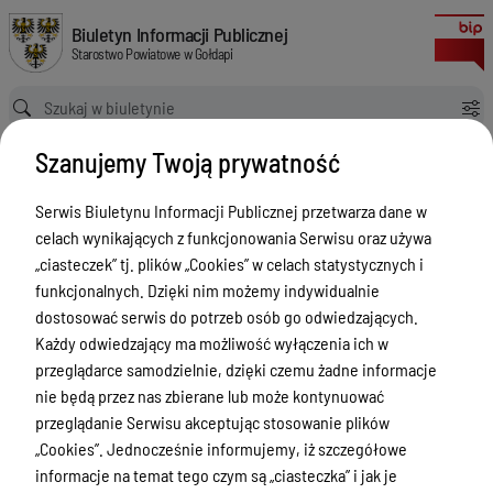
Lista ofert złożonych przez podmioty w ramach otwartego konkursu ofert
Biuletyn Informacji Publicznej Starostwo Powiatowe w Gołdapi
Biuletyn Informacji Publicznej
Starostwo Powiatowe w Gołdapi
Ścieżka powrotu
Strona główna
Organizacje Pozarządowe
Szanujemy Twoją prywatność
Lista ofert złożonych przez podmioty w ramach otwartego konkursu ofert na realizację w formie wsparcia zadań publicznych Powiatu Gołdapskiego w 2023 r.
Organizacje Pozarządowe
Serwis Biuletynu Informacji Publicznej przetwarza dane w
celach wynikających z funkcjonowania Serwisu oraz używa
Menu Przedmiotowe
Wersja obowiązująca
„ciasteczek” tj. plików „Cookies” w celach statystycznych i
z dnia
15-02-2023
Powiat
funkcjonalnych. Dzięki nim możemy indywidualnie
14:34:17
dostosować serwis do potrzeb osób go odwiedzających.
Drukuj
Rada Powiatu
Każdy odwiedzający ma możliwość wyłączenia ich w
Lista ofert
Zarząd Powiatu
przeglądarce samodzielnie, dzięki czemu żadne informacje
złożonych
nie będą przez nas zbierane lub może kontynuować
Starostwo Powiatowe
przez
przeglądanie Serwisu akceptując stosowanie plików
Petycje
„Cookies”. Jednocześnie informujemy, iż szczegółowe
podmioty w
informacje na temat tego czym są „ciasteczka” i jak je
ramach
Oświadczenia majątkowe