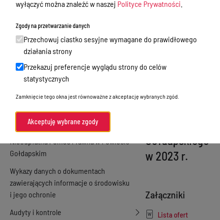
wyłączyć można znaleźć w naszej
Polityce Prywatności
.
otwartego
Zamówienia publiczne
Zgody na przetwarzanie danych
konkursu ofert
Praca w Starostwie
Przechowuj ciastko sesyjne wymagane do prawidłowego
na realizację w
Akty prawne
działania strony
formie
Przekazuj preferencje wyglądu strony do celów
Informacje, konkursy, ogłoszenia
wsparcia
statystycznych
Plan postępowań o udzielenie
zadań
Zamknięcie tego okna jest równoważne z akceptację wybranych zgód.
zamówień publicznych
publicznych
Menu Podmiotowe
Akceptuję wybrane zgody
Powiatu
Gołdapskiego
Nieodpłatna Pomoc Prawna w Powiecie
Gołdapskim
w 2023 r.
Wykazy danych o dokumentach
zawierających informacje o środowisku
Załączniki
i jego ochronie
Audyty i kontrole
Lista ofert