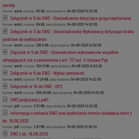
zasoby
format:
word
, rozmiar:
83 KB
, data dodania:
04-08-2025 14:52:05
Załącznik nr 9 do SWZ - Oświadczenie dotyczące grupy kapitałowej
format:
word
, rozmiar:
84 KB
, data dodania:
04-08-2025 14:52:05
Załącznik nr 3 do SWZ - Ośwwiadczenie Wykonawcy dotyczące braku
podstaw do wykluczenia
format:
word
, rozmiar:
106.5 KB
, data dodania:
04-08-2025 14:52:05
Złącznik nr 5 do SWZ - Oświadczenie wykonawców wspólnie
ubiegających sie o zamówienie z art. 117 ust. 4 Ustawy Pzp
format:
word
, rozmiar:
304.5 KB
, data dodania:
04-08-2025 14:52:05
Załącznik nr 8 do SWZ - Wykaz zamówień
format:
word
, rozmiar:
71.24 KB
, data dodania:
04-08-2025 14:52:05
Załącznik nr 10 do SWZ - OPZ
format:
word
, rozmiar:
836.04 KB
, data dodania:
04-08-2025 14:52:05
SWZ podpisany (.pdf)
format:
pdf
, rozmiar:
3.51 MB
, data dodania:
04-08-2025 14:52:05
Informacja o zmianie SWZ oraz wydłużeniu termin składania ofert z
dn. 19.08.2025
format:
pdf
, rozmiar:
2.81 MB
, data dodania:
19-08-2025 15:26:34
SWZ z dn. 19.08.2025