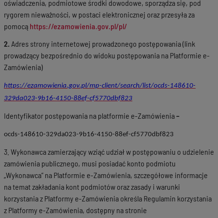
oświadczenia, podmiotowe środki dowodowe, sporządza się, pod
rygorem nieważności, w postaci elektronicznej oraz przesyła za
pomocą
https://ezamowienia.gov.pl/pl/
2.
Adres strony internetowej prowadzonego postępowania (link
prowadzący bezpośrednio do widoku postępowania na Platformie e-
Zamówienia)
https://ezamowienia.gov.pl/mp-client/search/list/ocds-148610-
329da023-9b16-4150-88ef-cf5770dbf823
Identyfikator postępowania na platformie e-Zamówienia
–
ocds-148610-329da023-9b16-4150-88ef-cf5770dbf823
3. Wykonawca zamierzający wziąć udział w postępowaniu o udzielenie
zamówienia publicznego, musi posiadać konto podmiotu
„Wykonawca” na Platformie e-Zamówienia, szczegółowe informacje
na temat zakładania kont podmiotów oraz zasady i warunki
korzystania z Platformy e-Zamówienia określa Regulamin korzystania
z Platformy e-Zamówienia, dostępny na stronie