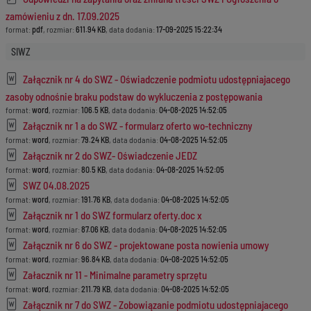
zamówieniu z dn. 17.09.2025
format:
pdf
, rozmiar:
611.94 KB
, data dodania:
17-09-2025 15:22:34
SIWZ
Załącznik nr 4 do SWZ - Oświadczenie podmiotu udostępniajacego
zasoby odnośnie braku podstaw do wykluczenia z postępowania
format:
word
, rozmiar:
106.5 KB
, data dodania:
04-08-2025 14:52:05
Załącznik nr 1 a do SWZ - formularz oferto wo-techniczny
format:
word
, rozmiar:
79.24 KB
, data dodania:
04-08-2025 14:52:05
Załącznik nr 2 do SWZ- Oświadczenie JEDZ
format:
word
, rozmiar:
80.5 KB
, data dodania:
04-08-2025 14:52:05
SWZ 04.08.2025
format:
word
, rozmiar:
191.76 KB
, data dodania:
04-08-2025 14:52:05
Załącznik nr 1 do SWZ formularz oferty.doc x
format:
word
, rozmiar:
87.06 KB
, data dodania:
04-08-2025 14:52:05
Załącznik nr 6 do SWZ - projektowane posta nowienia umowy
format:
word
, rozmiar:
96.84 KB
, data dodania:
04-08-2025 14:52:05
Załacznik nr 11 - Minimalne parametry sprzętu
format:
word
, rozmiar:
211.79 KB
, data dodania:
04-08-2025 14:52:05
Załącznik nr 7 do SWZ - Zobowiązanie podmiotu udostępniajacego