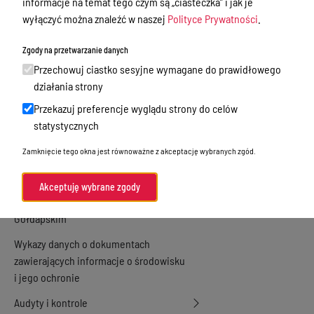
informacje na temat tego czym są „ciasteczka” i jak je
wyłączyć można znaleźć w naszej
Polityce Prywatności
.
Zamówienia publiczne
Praca w Starostwie
Zgody na przetwarzanie danych
Przechowuj ciastko sesyjne wymagane do prawidłowego
Akty prawne
działania strony
Informacje, konkursy, ogłoszenia
Przekazuj preferencje wyglądu strony do celów
Plan postępowań o udzielenie
statystycznych
zamówień publicznych
Zamknięcie tego okna jest równoważne z akceptację wybranych zgód.
Menu Podmiotowe
Akceptuję wybrane zgody
Nieodpłatna Pomoc Prawna w Powiecie
Gołdapskim
Wykazy danych o dokumentach
zawierających informacje o środowisku
i jego ochronie
Audyty i kontrole