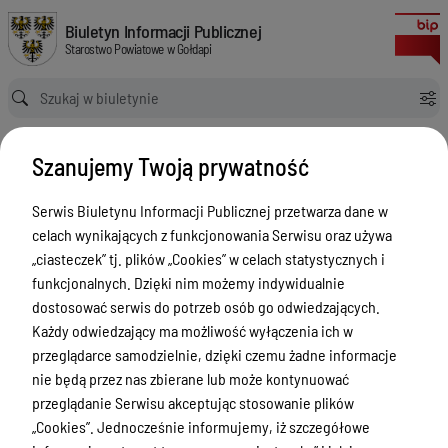
Dostawa sprzętu i oprogramowania w ramach projektu „Rozwój e-usług 
Biuletyn Informacji Publicznej Starostwo Powiatowe w Gołdapi
Biuletyn Informacji Publicznej
Starostwo Powiatowe w Gołdapi
Ścieżka powrotu
Strona główna
Zamówienia publiczne
Dostawa sprzętu i oprogramowania w ramach projektu „Rozwój e-usług publicznych w Powiecie Gołdapskim”
Szanujemy Twoją prywatność
Zamówienia publiczne
Serwis Biuletynu Informacji Publicznej przetwarza dane w
Menu Przedmiotowe
celach wynikających z funkcjonowania Serwisu oraz używa
„ciasteczek” tj. plików „Cookies” w celach statystycznych i
Powiat
funkcjonalnych. Dzięki nim możemy indywidualnie
Rada Powiatu
dostosować serwis do potrzeb osób go odwiedzających.
Każdy odwiedzający ma możliwość wyłączenia ich w
Zarząd Powiatu
przeglądarce samodzielnie, dzięki czemu żadne informacje
Starostwo Powiatowe
nie będą przez nas zbierane lub może kontynuować
przeglądanie Serwisu akceptując stosowanie plików
Petycje
„Cookies”. Jednocześnie informujemy, iż szczegółowe
Oświadczenia majątkowe