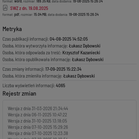
format:
word
, rozmiar:
189.35 KB
, data dodania:
19-08-2025 15:26:34
SWZ z dn. 19.08.2025
format:
pdf
, rozmiar:
15.04 MB
, data dodania:
19-08-2025 15:26:34
Metryka
Czas publikacji informacji:
04-08-2025 14:52:05
Osoba, która wytworzyła informację:
Łukasz Dębowski
Osoba, która odpowiada za treść:
Krzysztof Kazaniecki
Osoba, która opublikowała informację:
Łukasz Dębowski
Czas zmiany informacji:
17-09-2025 15:22:34
Osoba, która zmieniła informację:
Łukasz Dębowski
Liczba wyświetleń informacji:
4065
Rejestr zmian
Wersja z dnia
31-03-2026 21:34:44
Wersja z dnia
06-11-2025 10:47:22
Wersja z dnia
31-10-2025 13:18:05
Wersja z dnia
07-10-2025 15:29:26
Wersja z dnia
07-10-2025 12:23:38