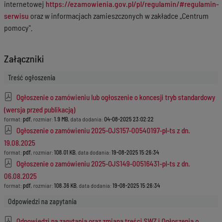
internetowej
https://ezamowienia.gov.pl/pl/regulamin/#regulamin-
serwisu
oraz w informacjach zamieszczonych w zakładce „Centrum
pomocy".
Załączniki
Treść ogłoszenia
Ogłoszenie o zamówieniu lub ogłoszenie o koncesji tryb standardowy
(wersja przed publikacją)
format:
pdf
, rozmiar:
1.9 MB
, data dodania:
04-08-2025 23:02:22
Ogłoszenie o zamówieniu 2025-OJS157-00540197-pl-ts z dn.
19.08.2025
format:
pdf
, rozmiar:
108.01 KB
, data dodania:
19-08-2025 15:26:34
Ogłoszenie o zamówieniu 2025-OJS149-00516431-pl-ts z dn.
06.08.2025
format:
pdf
, rozmiar:
108.36 KB
, data dodania:
19-08-2025 15:26:34
Odpowiedzi na zapytania
Odpowiedzi na zapytania oraz zmiana treści SWZ i Ogłoszenia o