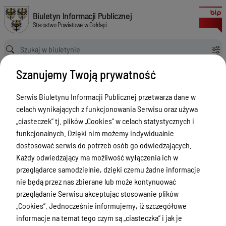
Zakup i dostawa urządzeń do warsztatów Zespołu Szkół Zawodowych w G
Biuletyn Informacji Publicznej Starostwo Powiatowe w Gołdapi
Biuletyn Informacji Publicznej
Starostwo Powiatowe w Gołdapi
Ścieżka powrotu
Strona główna
Zamówienia publiczne
Szanujemy Twoją prywatność
Zakup i dostawa urządzeń do warsztatów Zespołu Szkół Zawodowych w Gołdapi w związku z realizacją projektu pn. „Kwalifikacje drogą do sukcesu” w ramach Regionalnego Programu Operacyjnego Województwa Warmińsko-Mazurskiego na lata 2014-2020
Zamówienia publiczne
Serwis Biuletynu Informacji Publicznej przetwarza dane w
celach wynikających z funkcjonowania Serwisu oraz używa
Menu Przedmiotowe
Wersja obowiązująca
„ciasteczek” tj. plików „Cookies” w celach statystycznych i
z dnia
04-08-2020
Powiat
funkcjonalnych. Dzięki nim możemy indywidualnie
15:14:24
dostosować serwis do potrzeb osób go odwiedzających.
Drukuj
Rada Powiatu
Każdy odwiedzający ma możliwość wyłączenia ich w
Zakup i
Zarząd Powiatu
przeglądarce samodzielnie, dzięki czemu żadne informacje
dostawa
nie będą przez nas zbierane lub może kontynuować
Starostwo Powiatowe
urządzeń do
przeglądanie Serwisu akceptując stosowanie plików
Petycje
„Cookies”. Jednocześnie informujemy, iż szczegółowe
warsztatów
informacje na temat tego czym są „ciasteczka” i jak je
Zespołu Szkół
Oświadczenia majątkowe