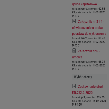
grupa kapitałowa
format:
word
, rozmiar:
62.58
KB
, data dodania:
11-02-2020
14:17:31
Załącznik nr 3 i 4 -
oświadczenie o braku
podstaw do wykluczenia
format:
word
, rozmiar:
63.39
KB
, data dodania:
11-02-2020
14:17:31
Załącznik nr 6 -
umowa
format:
word
, rozmiar:
66.32
KB
, data dodania:
11-02-2020
14:17:31
Wybór oferty
Zestawienie ofert
ED.272.2.2020
format:
pdf
, rozmiar:
355.35
KB
, data dodania:
18-02-2020
14:54:35