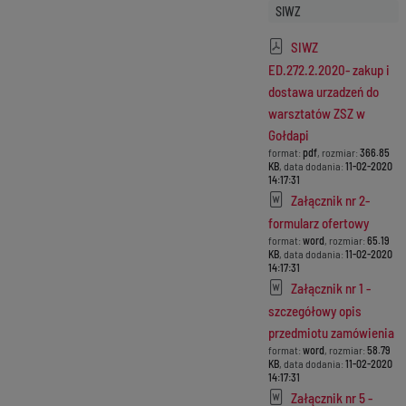
SIWZ
SIWZ
ED.272.2.2020- zakup i
dostawa urzadzeń do
warsztatów ZSZ w
Gołdapi
format:
pdf
, rozmiar:
366.85
KB
, data dodania:
11-02-2020
14:17:31
Załącznik nr 2-
formularz ofertowy
format:
word
, rozmiar:
65.19
KB
, data dodania:
11-02-2020
14:17:31
Załącznik nr 1 -
szczegółowy opis
przedmiotu zamówienia
format:
word
, rozmiar:
58.79
KB
, data dodania:
11-02-2020
14:17:31
Załącznik nr 5 -