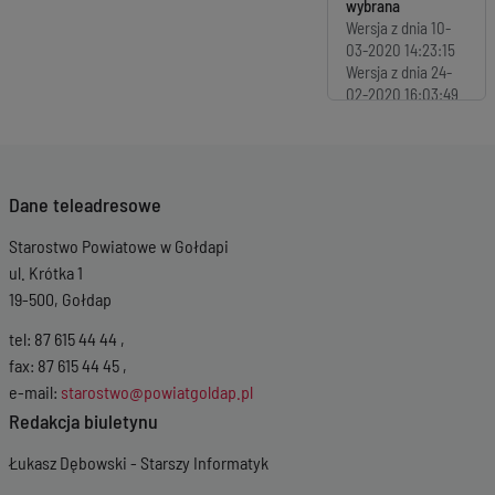
Wersja z dnia
10-
03-2020 14:23:15
Wersja z dnia
24-
02-2020 16:03:49
Wersja z dnia
24-
02-2020 16:03:27
Wersja z dnia
18-
02-2020 14:54:34
Dane teleadresowe
Wersja z dnia
11-
02-2020 14:17:31
Starostwo Powiatowe w Gołdapi
ul. Krótka 1
19-500, Gołdap
tel: 87 615 44 44 ,
fax: 87 615 44 45 ,
e-mail:
starostwo@powiatgoldap.pl
Redakcja biuletynu
Łukasz Dębowski - Starszy Informatyk