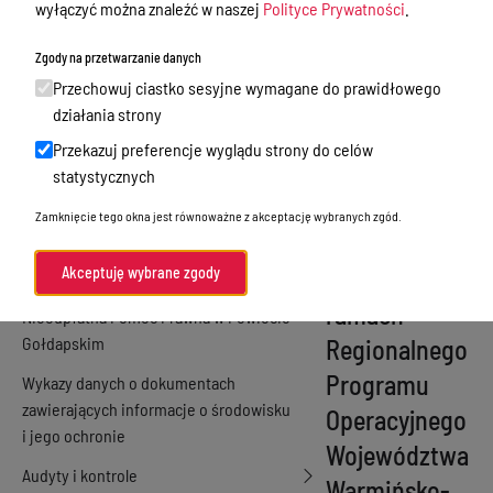
wyłączyć można znaleźć w naszej
Polityce Prywatności
.
Zawodowych w
Zamówienia publiczne
Zgody na przetwarzanie danych
Gołdapi w
Praca w Starostwie
Przechowuj ciastko sesyjne wymagane do prawidłowego
związku z
Akty prawne
działania strony
realizacją
Przekazuj preferencje wyglądu strony do celów
Informacje, konkursy, ogłoszenia
projektu pn.
statystycznych
Plan postępowań o udzielenie
„Kwalifikacje
Zamknięcie tego okna jest równoważne z akceptację wybranych zgód.
zamówień publicznych
drogą do
Menu Podmiotowe
Akceptuję wybrane zgody
sukcesu” w
ramach
Nieodpłatna Pomoc Prawna w Powiecie
Gołdapskim
Regionalnego
Programu
Wykazy danych o dokumentach
zawierających informacje o środowisku
Operacyjnego
i jego ochronie
Województwa
Audyty i kontrole
Warmińsko-