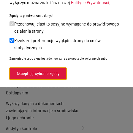
wyłączyć można znaleźć w naszej
Polityce Prywatności
.
Zamówienia publiczne
Zgody na przetwarzanie danych
Praca w Starostwie
Przechowuj ciastko sesyjne wymagane do prawidłowego
Akty prawne
działania strony
Przekazuj preferencje wyglądu strony do celów
Informacje, konkursy, ogłoszenia
statystycznych
Plan postępowań o udzielenie
Zamknięcie tego okna jest równoważne z akceptację wybranych zgód.
zamówień publicznych
Menu Podmiotowe
Akceptuję wybrane zgody
Nieodpłatna Pomoc Prawna w Powiecie
Gołdapskim
Wykazy danych o dokumentach
zawierających informacje o środowisku
i jego ochronie
Audyty i kontrole