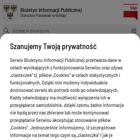
Stanowisko urzędnicze ds. administracyjno-technicznych
Biuletyn Informacji Publicznej Starostwo Powiatowe w Gołdapi
Biuletyn Informacji Publicznej
Starostwo Powiatowe w Gołdapi
Ścieżka powrotu
Strona główna
Ogłoszenia o naborze
Szanujemy Twoją prywatność
Stanowisko urzędnicze ds. administracyjno-technicznych
Ogłoszenia o naborze
Serwis Biuletynu Informacji Publicznej przetwarza dane w
celach wynikających z funkcjonowania Serwisu oraz używa
Menu Przedmiotowe
„ciasteczek” tj. plików „Cookies” w celach statystycznych i
Powiat
funkcjonalnych. Dzięki nim możemy indywidualnie
dostosować serwis do potrzeb osób go odwiedzających.
Rada Powiatu
Każdy odwiedzający ma możliwość wyłączenia ich w
Zarząd Powiatu
przeglądarce samodzielnie, dzięki czemu żadne informacje
nie będą przez nas zbierane lub może kontynuować
Starostwo Powiatowe
przeglądanie Serwisu akceptując stosowanie plików
Petycje
„Cookies”. Jednocześnie informujemy, iż szczegółowe
informacje na temat tego czym są „ciasteczka” i jak je
Oświadczenia majątkowe