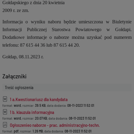
Gołdapskiego z dnia 20 kwietnia
2009 r. ze zm.
Informacja o wyniku naboru będzie umieszczona w Biuletynie
Informacji Publicznej Starostwa Powiatowego w Gołdapi.
Dodatkowe informacje o naborze można uzyskać pod numerem
telefonu: 87 615 44 36 lub 87 615 44 20.
Gołdap, 08.11.2023 r.
Załączniki
Treść ogłoszenia
1 a.Kwestionariusz dla kandydata
format:
word
, rozmiar:
39.5 KB
, data dodania:
08-11-2023 11:52:01
1 b. klauzula informacyjna
format:
word
, rozmiar:
20.07 KB
, data dodania:
08-11-2023 11:52:01
Ogłoszenieo naborze - prac. administracyjno-techn.
format:
pdf
, rozmiar:
1.26 MB
, data dodania:
08-11-2023 11:52:01