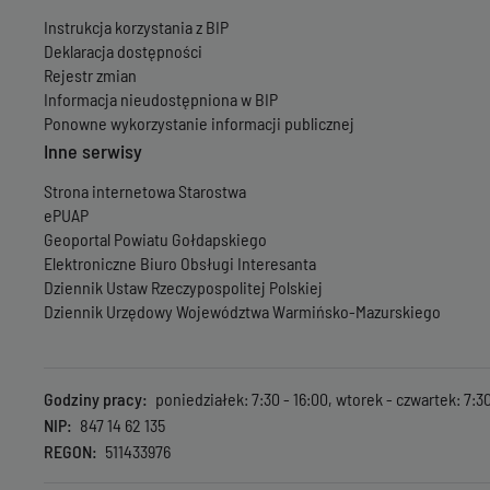
Instrukcja korzystania z BIP
Deklaracja dostępności
Rejestr zmian
Informacja nieudostępniona w BIP
Ponowne wykorzystanie informacji publicznej
Inne serwisy
Strona internetowa Starostwa
ePUAP
Geoportal Powiatu Gołdapskiego
Elektroniczne Biuro Obsługi Interesanta
Dziennik Ustaw Rzeczypospolitej Polskiej
Dziennik Urzędowy Województwa Warmińsko-Mazurskiego
Godziny pracy
poniedziałek: 7:30 - 16:00, wtorek - czwartek: 7:30 
NIP
847 14 62 135
REGON
511433976