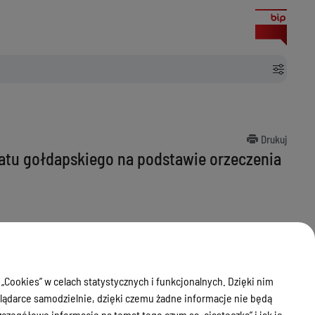
Drukuj
wiatu gołdapskiego na podstawie orzeczenia
 „Cookies” w celach statystycznych i funkcjonalnych. Dzięki nim
ądarce samodzielnie, dzięki czemu żadne informacje nie będą
zegółowe informacje na temat tego czym są „ciasteczka” i jak je