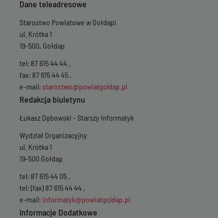
Dane teleadresowe
Starostwo Powiatowe w Gołdapi
ul. Krótka 1
19-500, Gołdap
tel: 87 615 44 44 ,
fax: 87 615 44 45 ,
e-mail:
starostwo@powiatgoldap.pl
Redakcja biuletynu
Łukasz Dębowski - Starszy Informatyk
Wydział Organizacyjny
ul. Krótka 1
19-500 Gołdap
tel: 87 615 44 05 ,
tel: (fax) 87 615 44 44 ,
e-mail:
informatyk@powiatgoldap.pl
Informacje Dodatkowe