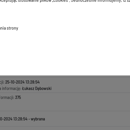
nia strony
.17 KB
, data dodania:
25-10-2024 13:28:54
macji:
25-10-2024 13:28:54
zyła informację:
Marta Wiszniewska
ada za treść:
Krzysztof Tomasz Kazaniecki
kowała informację:
Łukasz Dębowski
ji:
25-10-2024 13:28:54
a informację:
Łukasz Dębowski
formacji:
375
10-2024 13:28:54