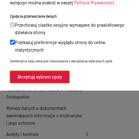
wyłączyć można znaleźć w naszej
Polityce Prywatności
.
Zamówienia publiczne
Zgody na przetwarzanie danych
Praca w Starostwie
Przechowuj ciastko sesyjne wymagane do prawidłowego
Akty prawne
działania strony
Przekazuj preferencje wyglądu strony do celów
Informacje, konkursy, ogłoszenia
statystycznych
Plan postępowań o udzielenie
Zamknięcie tego okna jest równoważne z akceptację wybranych zgód.
zamówień publicznych
Menu Podmiotowe
Akceptuję wybrane zgody
Nieodpłatna Pomoc Prawna w Powiecie
Gołdapskim
Wykazy danych o dokumentach
zawierających informacje o środowisku
i jego ochronie
Audyty i kontrole