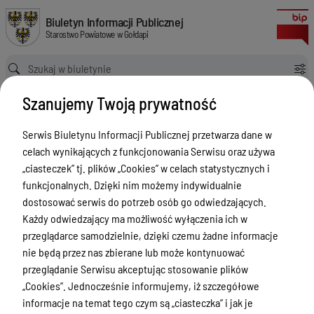
w sprawie zmian Wieloletniej Prognozy Finansowej Powiatu Gołdapskieg
Biuletyn Informacji Publicznej Starostwo Powiatowe w Gołdapi
Biuletyn Informacji Publicznej
Starostwo Powiatowe w Gołdapi
Ścieżka powrotu
Strona główna
Akty prawne
Szanujemy Twoją prywatność
w sprawie zmian Wieloletniej Prognozy Finansowej Powiatu Gołdapskiego na lata 2022-2037
Akty prawne
Serwis Biuletynu Informacji Publicznej przetwarza dane w
celach wynikających z funkcjonowania Serwisu oraz używa
Menu Przedmiotowe
Wersja obowiązująca
„ciasteczek” tj. plików „Cookies” w celach statystycznych i
z dnia
26-07-2022
Powiat
funkcjonalnych. Dzięki nim możemy indywidualnie
13:57:36
dostosować serwis do potrzeb osób go odwiedzających.
Drukuj
Rada Powiatu
Każdy odwiedzający ma możliwość wyłączenia ich w
w sprawie
Zarząd Powiatu
przeglądarce samodzielnie, dzięki czemu żadne informacje
zmian
nie będą przez nas zbierane lub może kontynuować
Starostwo Powiatowe
Wieloletniej
przeglądanie Serwisu akceptując stosowanie plików
Petycje
„Cookies”. Jednocześnie informujemy, iż szczegółowe
Prognozy
informacje na temat tego czym są „ciasteczka” i jak je
Finansowej
Oświadczenia majątkowe