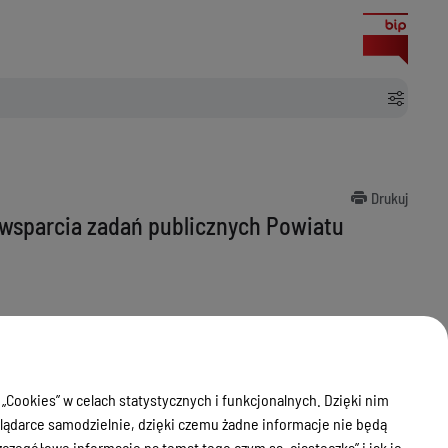
Drukuj
e wsparcia zadań publicznych Powiatu
 „Cookies” w celach statystycznych i funkcjonalnych. Dzięki nim
ądarce samodzielnie, dzięki czemu żadne informacje nie będą
zegółowe informacje na temat tego czym są „ciasteczka” i jak je