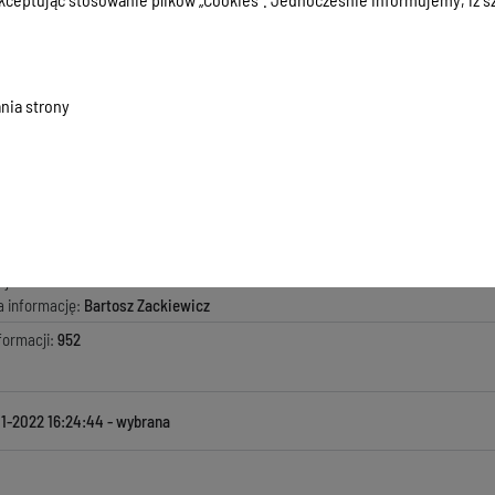
-Z-WYKONANIA-ZADANIA-PUBLICZNEGO
.45 KB
, data dodania:
12-01-2022 16:24:44
2022
.5 KB
, data dodania:
12-01-2022 16:24:44
nia strony
macji:
12-01-2022 16:24:44
zyła informację:
Wioletta Anuszkiewicz
ada za treść:
Marzanna Marianna Wardziejewska
kowała informację:
Bartosz Zackiewicz
ji:
12-01-2022 16:24:44
a informację:
Bartosz Zackiewicz
formacji:
952
01-2022 16:24:44