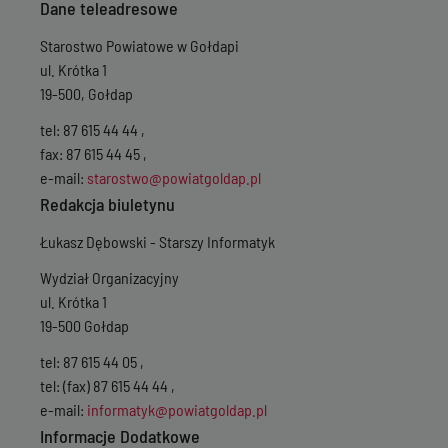
Dane teleadresowe
Starostwo Powiatowe w Gołdapi
ul. Krótka 1
19-500, Gołdap
tel: 87 615 44 44 ,
fax: 87 615 44 45 ,
e-mail:
starostwo@powiatgoldap.pl
Redakcja biuletynu
Łukasz Dębowski - Starszy Informatyk
Wydział Organizacyjny
ul. Krótka 1
19-500 Gołdap
tel: 87 615 44 05 ,
tel: (fax) 87 615 44 44 ,
e-mail:
informatyk@powiatgoldap.pl
Informacje Dodatkowe