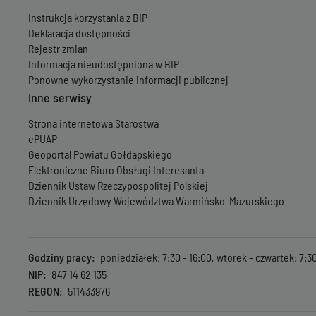
Instrukcja korzystania z BIP
Deklaracja dostępności
Rejestr zmian
Informacja nieudostępniona w BIP
Ponowne wykorzystanie informacji publicznej
Inne serwisy
Strona internetowa Starostwa
ePUAP
Geoportal Powiatu Gołdapskiego
Elektroniczne Biuro Obsługi Interesanta
Dziennik Ustaw Rzeczypospolitej Polskiej
Dziennik Urzędowy Województwa Warmińsko-Mazurskiego
Godziny pracy
poniedziałek: 7:30 - 16:00, wtorek - czwartek: 7:30 
NIP
847 14 62 135
REGON
511433976