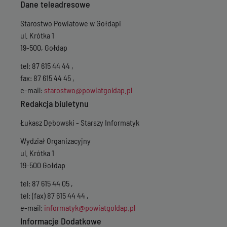
Dane teleadresowe
Starostwo Powiatowe w Gołdapi
ul. Krótka 1
19-500, Gołdap
tel: 87 615 44 44 ,
fax: 87 615 44 45 ,
e-mail:
starostwo@powiatgoldap.pl
Redakcja biuletynu
Łukasz Dębowski - Starszy Informatyk
Wydział Organizacyjny
ul. Krótka 1
19-500 Gołdap
tel: 87 615 44 05 ,
tel: (fax) 87 615 44 44 ,
e-mail:
informatyk@powiatgoldap.pl
Informacje Dodatkowe