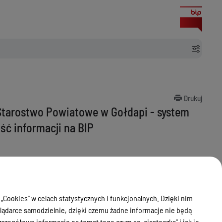
ść i adekwatność informacji na BIP
Drukuj
tarostwo Powiatowe w Gołdapi - system
ść informacji na BIP
 „Cookies” w celach statystycznych i funkcjonalnych. Dzięki nim
ądarce samodzielnie, dzięki czemu żadne informacje nie będą
zegółowe informacje na temat tego czym są „ciasteczka” i jak je