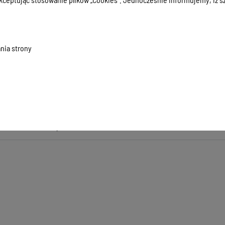
macji:
09-01-2021 19:02:31
zyła informację:
Anna Makowska
ada za treść:
Anna Makowska
kowała informację:
Łukasz Dębowski
nia strony
ji:
09-01-2021 19:02:31
a informację:
Łukasz Dębowski
formacji:
1779
01-2021 19:02:31