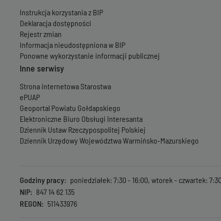
Instrukcja korzystania z BIP
Deklaracja dostępności
Rejestr zmian
Informacja nieudostępniona w BIP
Ponowne wykorzystanie informacji publicznej
Inne serwisy
Strona internetowa Starostwa
ePUAP
Geoportal Powiatu Gołdapskiego
Elektroniczne Biuro Obsługi Interesanta
Dziennik Ustaw Rzeczypospolitej Polskiej
Dziennik Urzędowy Województwa Warmińsko-Mazurskiego
Godziny pracy
poniedziałek: 7:30 - 16:00, wtorek - czwartek: 7:30 
NIP
847 14 62 135
REGON
511433976