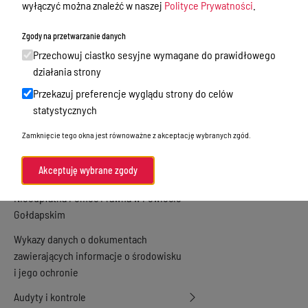
wyłączyć można znaleźć w naszej
Polityce Prywatności
.
Zamówienia publiczne
Zgody na przetwarzanie danych
Praca w Starostwie
Przechowuj ciastko sesyjne wymagane do prawidłowego
Akty prawne
działania strony
Przekazuj preferencje wyglądu strony do celów
Informacje, konkursy, ogłoszenia
statystycznych
Plan postępowań o udzielenie
Zamknięcie tego okna jest równoważne z akceptację wybranych zgód.
zamówień publicznych
Menu Podmiotowe
Akceptuję wybrane zgody
Nieodpłatna Pomoc Prawna w Powiecie
Gołdapskim
Wykazy danych o dokumentach
zawierających informacje o środowisku
i jego ochronie
Audyty i kontrole