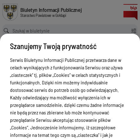
KONSULTACJE PROGRAMU WSPÓŁPRACY NA 2018 ROK
Biuletyn Informacji Publicznej Starostwo Powiatowe w Gołdapi
Biuletyn Informacji Publicznej
Starostwo Powiatowe w Gołdapi
Ścieżka powrotu
Strona główna
Organizacje Pozarządowe
Szanujemy Twoją prywatność
KONSULTACJE PROGRAMU WSPÓŁPRACY NA 2018 ROK
Organizacje Pozarządowe
Serwis Biuletynu Informacji Publicznej przetwarza dane w
celach wynikających z funkcjonowania Serwisu oraz używa
Menu Przedmiotowe
„ciasteczek” tj. plików „Cookies” w celach statystycznych i
Powiat
funkcjonalnych. Dzięki nim możemy indywidualnie
dostosować serwis do potrzeb osób go odwiedzających.
Rada Powiatu
Każdy odwiedzający ma możliwość wyłączenia ich w
Zarząd Powiatu
przeglądarce samodzielnie, dzięki czemu żadne informacje
nie będą przez nas zbierane lub może kontynuować
Starostwo Powiatowe
przeglądanie Serwisu akceptując stosowanie plików
Petycje
„Cookies”. Jednocześnie informujemy, iż szczegółowe
informacje na temat tego czym są „ciasteczka” i jak je
Oświadczenia majątkowe