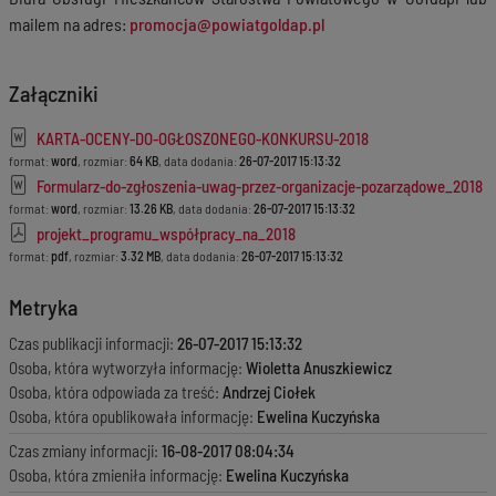
mailem na adres:
promocja@powiatgoldap.pl
Załączniki
KARTA-OCENY-DO-OGŁOSZONEGO-KONKURSU-2018
format:
word
, rozmiar:
64 KB
, data dodania:
26-07-2017 15:13:32
Formularz-do-zgłoszenia-uwag-przez-organizacje-pozarządowe_2018
format:
word
, rozmiar:
13.26 KB
, data dodania:
26-07-2017 15:13:32
projekt_programu_współpracy_na_2018
format:
pdf
, rozmiar:
3.32 MB
, data dodania:
26-07-2017 15:13:32
Metryka
Czas publikacji informacji:
26-07-2017 15:13:32
Osoba, która wytworzyła informację:
Wioletta Anuszkiewicz
Osoba, która odpowiada za treść:
Andrzej Ciołek
Osoba, która opublikowała informację:
Ewelina Kuczyńska
Czas zmiany informacji:
16-08-2017 08:04:34
Osoba, która zmieniła informację:
Ewelina Kuczyńska