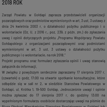
2018 ROK
Zarząd Powiatu w Gołdapi zaprasza przedstawicieli organizacji
pozarządowych oraz podmiotów wymienionych w art. 3 ust. 3 ustawy z
dnia 24 kwietnia 2003 r. o działalności pożytku publicznego i o
wolontariacie (Dz. U. z 2016 r., poz. 239, z późn. zm.) do zgłaszania
uwag i opinii dotyczących projektu „Programu Współpracy Powiatu
Gołdapskiego z organizacjami pozarządowymi oraz podmiotami
wymienionymi w art. 3 ust. 3 ustawy o działalności pożytku
publicznego i o wolontariacie, na rok 2018.”
Projekt programu oraz formularz zgłaszania opinii i uwag stanowią
załącznik do informacji.
W związku z powyższym serdecznie zapraszamy 17 sierpnia 2017 r.
(czwartek) o godz. 17:00 na otwarte spotkanie konsultacyjne, które
odbędzie się w sali nr 2, w siedzibie Starostwa Powiatowego w
Gołdapi, ul. Krótka 1, 19-500 Gołdap. Jednocześnie uwagi i opinie
można zgłaszać do 17 sierpnia 2017 r. do godziny 13:00 na
wypełnionym formularzu osobiście dostarczając uwagi na piśmie do
Biura Obsługi Mieszkańców Starostwa Powiatowego w Gołdapi lub