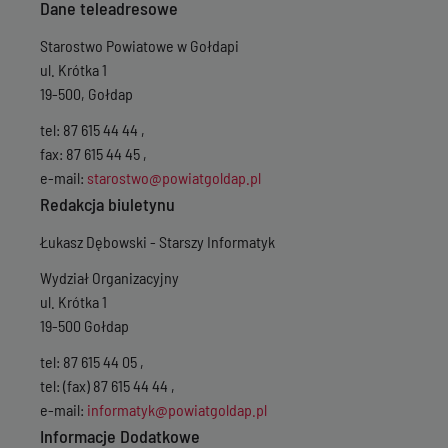
Dane teleadresowe
Starostwo Powiatowe w Gołdapi
ul. Krótka 1
19-500, Gołdap
tel: 87 615 44 44 ,
fax: 87 615 44 45 ,
e-mail:
starostwo@powiatgoldap.pl
Redakcja biuletynu
Łukasz Dębowski - Starszy Informatyk
Wydział Organizacyjny
ul. Krótka 1
19-500 Gołdap
tel: 87 615 44 05 ,
tel: (fax) 87 615 44 44 ,
e-mail:
informatyk@powiatgoldap.pl
Informacje Dodatkowe