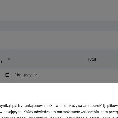
zne
Tytuł
ia
Zapytanie o szacunkową wycenę w celu przygotowania postępo
publicznego w ramach Regionalnego Programu Operacyjnego
22
Mazurskiego na lata 2014-2020 Oś Priorytetowa 10 Regionalny ry
ynikających z funkcjonowania Serwisu oraz używa „ciasteczek” tj. plików
Rozwój samozatrudnienia, uprzejmie prosimy o sporządzenie s
iedzających. Każdy odwiedzający ma możliwość wyłączenia ich w przegl
zakresu zakładania i prowadzenia działalności gospodarczej dla
ceptując stosowanie plików „Cookies”. Jednocześnie informujemy, iż szc