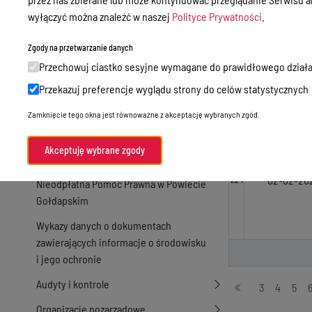
Zamówienia publiczne
wyłączyć można znaleźć w naszej
Polityce Prywatności
.
Praca w Starostwie
21-03-20
222
Zgody na przetwarzanie danych
Akty prawne
Przechowuj ciastko sesyjne wymagane do prawidłowego działa
Informacje, konkursy, ogłoszenia
Przekazuj preferencje wyglądu strony do celów statystycznych
13-09-20
223
Plan postępowań o udzielenie
Zamknięcie tego okna jest równoważne z akceptację wybranych zgód.
zamówień publicznych
Akceptuję wybrane zgody
Menu Podmiotowe
02-02-20
224
Nieodpłatna Pomoc Prawna w Powiecie
Gołdapskim
Wykazy danych o dokumentach
zawierających informacje o środowisku
i jego ochronie
Audyty i kontrole
Stronicowanie
3
4
5
Organizacje pozarządowe