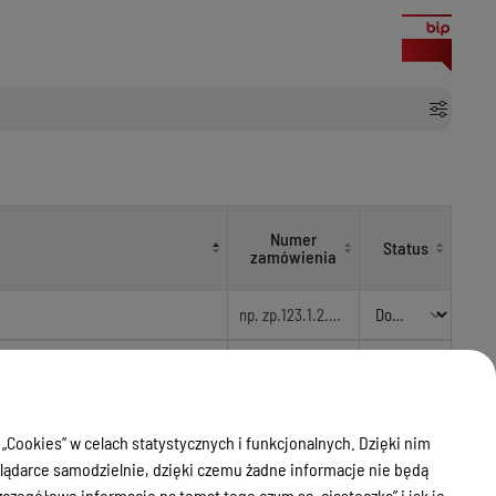
Numer
Status
zamówienia
wania o udzielenie zamówienia
 Województwa Warmińsko-
nek pracy Działanie 10.3
BP.272.1.2022
Archiwum
 „Cookies” w celach statystycznych i funkcjonalnych. Dzięki nim
zacunkowej wyceny szkolenia z
ądarce samodzielnie, dzięki czemu żadne informacje nie będą
 uczestników projektu.
zegółowe informacje na temat tego czym są „ciasteczka” i jak je