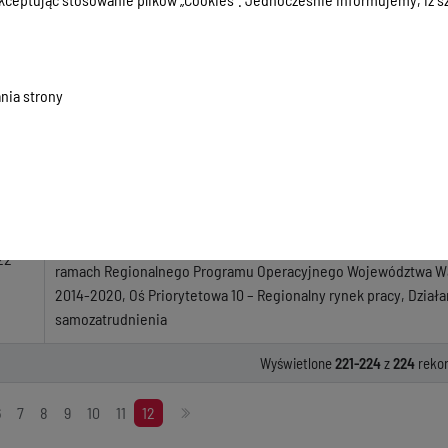
Zapytanie o szacunkową wycenę - zorganizowanie i przeprowa
szkoleniowych dotyczących zagadnień związanych z podejmow
18
działalności gospodarczej oraz przygotowaniem biznesplanów d
nia strony
„Własna firma w EGO”
17
Zdjęcie gniazd ptasich
Zorganizowanie i przeprowadzenie usługi szkolenia dotyczącej
podejmowaniem i prowadzeniem działalności gospodarczej or
biznesplanów dla uczestników projektu pn. „Moja działalność g
22
ramach Regionalnego Programu Operacyjnego Województwa Wa
2014-2020, Oś Priorytetowa 10 – Regionalny rynek pracy, Działa
samozatrudnienia
Wyświetlone
221-224
z
224
reko
6
7
8
9
10
11
12