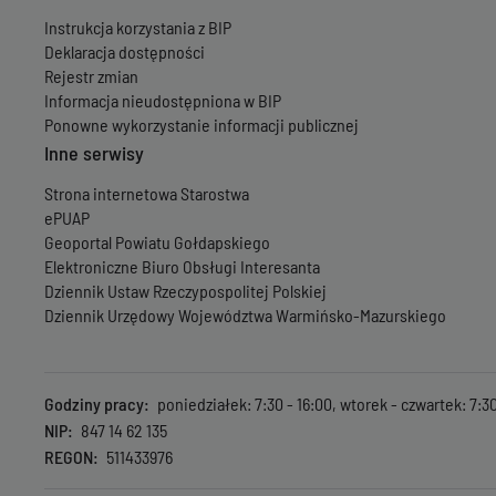
Instrukcja korzystania z BIP
Deklaracja dostępności
Rejestr zmian
Informacja nieudostępniona w BIP
Ponowne wykorzystanie informacji publicznej
Inne serwisy
Strona internetowa Starostwa
ePUAP
Geoportal Powiatu Gołdapskiego
Elektroniczne Biuro Obsługi Interesanta
Dziennik Ustaw Rzeczypospolitej Polskiej
Dziennik Urzędowy Województwa Warmińsko-Mazurskiego
Godziny pracy
poniedziałek: 7:30 - 16:00, wtorek - czwartek: 7:30 
NIP
847 14 62 135
REGON
511433976