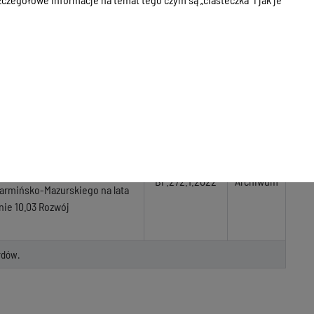
dzenie usług doradczo-
aniem i prowadzeniem
Archiwum
la uczestników projektu pn.
Archiwum
 zagadnień związanych z
az przygotowaniem
ospodarcza”, realizowanego w
BP.272.1.2022
Archiwum
rmińsko-Mazurskiego na lata
nie 10.03 Rozwój
rdów.