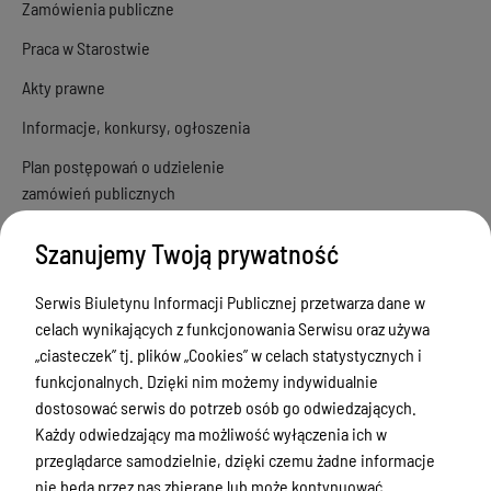
Zamówienia publiczne
Praca w Starostwie
Akty prawne
Informacje, konkursy, ogłoszenia
Plan postępowań o udzielenie
zamówień publicznych
Menu Podmiotowe
Szanujemy Twoją prywatność
Nieodpłatna Pomoc Prawna w Powiecie
Serwis Biuletynu Informacji Publicznej przetwarza dane w
Gołdapskim
celach wynikających z funkcjonowania Serwisu oraz używa
Wykazy danych o dokumentach
„ciasteczek” tj. plików „Cookies” w celach statystycznych i
zawierających informacje o środowisku
funkcjonalnych. Dzięki nim możemy indywidualnie
i jego ochronie
dostosować serwis do potrzeb osób go odwiedzających.
Każdy odwiedzający ma możliwość wyłączenia ich w
Audyty i kontrole
przeglądarce samodzielnie, dzięki czemu żadne informacje
Organizacje pozarządowe
nie będą przez nas zbierane lub może kontynuować