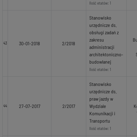
Ilość etatów: 1
Stanowisko
urzędnicze ds.
obsługi zadań z
zakresu
Bu
30-01-2018
2/2018
43
administracji
architektoniczno-
budowlanej
Ilość etatów: 1
Stanowisko
urzędnicze ds.
praw jazdy w
27-07-2017
2/2017
Wydziale
K
44
Komunikacji i
Transportu
Ilość etatów: 1