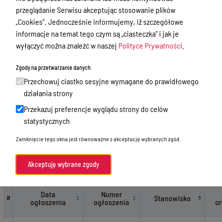
przeglądanie Serwisu akceptując stosowanie plików
Informacje Wydziałów
„Cookies”. Jednocześnie informujemy, iż szczegółowe
Kontrola zarządcza i audyt
informacje na temat tego czym są „ciasteczka” i jak je
wyłączyć można znaleźć w naszej
Polityce Prywatności
.
Konsultacje społeczne
Zgody na przetwarzanie danych
Informacje o środowisku
Przechowuj ciastko sesyjne wymagane do prawidłowego
Rejestr wniosków o udostępnienie
działania strony
informacji publicznej
Przekazuj preferencje wyglądu strony do celów
Spis działek objętych UPUL
statystycznych
Wybory
Zamknięcie tego okna jest równoważne z akceptację wybranych zgód.
Cyberbezpieczeństwo
Akceptuję wybrane zgody
Ochrona Danych Osobowych
Ogłoszenia o naborze
Data
Numer
Stanowisko
#
ogłoszenia
ogłoszenia
or