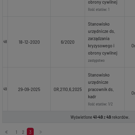
obrony cywilnej
Ilość etatów: 1
Stanowisko
urzędnicze ds.
zarządzania
18-12-2020
6/2020
48
kryzysowego i
O
obrony cywilnej
zastępstwo
Stanowisko
urzędnicze
29-09-2025
OR.2110.6.2025
pracownik ds.
49
O
kadr
Ilość etatów: 1/2
Wyświetlone
41-49
z
49
rekordów.
Stronicowanie
1
2
3