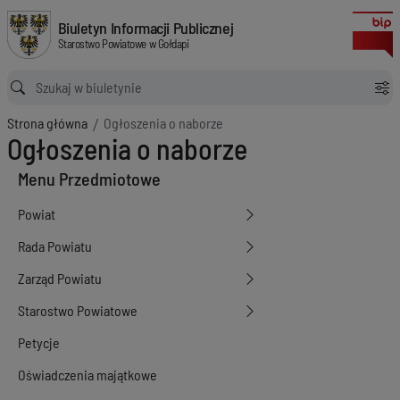
Ogłoszenia o naborze
Biuletyn Informacji Publicznej Starostwo Powiatowe w Gołdapi
Biuletyn Informacji Publicznej
Starostwo Powiatowe w Gołdapi
Ścieżka powrotu
Strona główna
Ogłoszenia o naborze
Ogłoszenia o naborze
Menu Przedmiotowe
Powiat
Rada Powiatu
Zarząd Powiatu
Starostwo Powiatowe
Petycje
Oświadczenia majątkowe