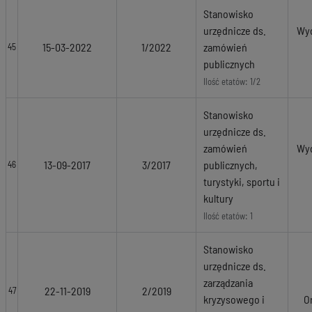
Stanowisko
urzędnicze ds.
Wyd
15-03-2022
1/2022
zamówień
45
publicznych
Ilość etatów: 1/2
Stanowisko
urzędnicze ds.
zamówień
Wyd
13-09-2017
3/2017
publicznych,
46
turystyki, sportu i
kultury
Ilość etatów: 1
Stanowisko
urzędnicze ds.
zarządzania
22-11-2019
2/2019
47
kryzysowego i
O