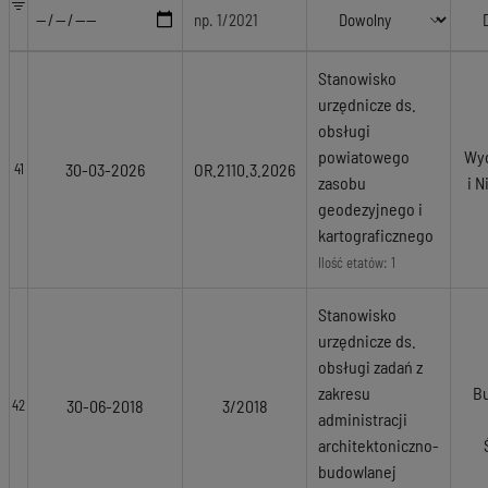
Stanowisko
urzędnicze ds.
obsługi
powiatowego
Wyd
30-03-2026
OR.2110.3.2026
41
zasobu
i 
geodezyjnego i
kartograficznego
Ilość etatów: 1
Stanowisko
urzędnicze ds.
obsługi zadań z
zakresu
Bu
30-06-2018
3/2018
42
administracji
architektoniczno-
budowlanej