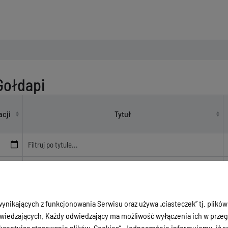
Gołdapi
u Powiatu w Gołdapi
acji
Tytuł
8
Posiedzenia Zarządu Powiatu V kadencji (lata 2018-2024)
24
Posiedzenia Zarządu Powiatu VI kadencji (lata 2024-2029)
ynikających z funkcjonowania Serwisu oraz używa „ciasteczek” tj. plików
iedzających. Każdy odwiedzający ma możliwość wyłączenia ich w przegl
Wyświetlone
1-2
z
2
rekordów
ceptując stosowanie plików „Cookies”. Jednocześnie informujemy, iż szc