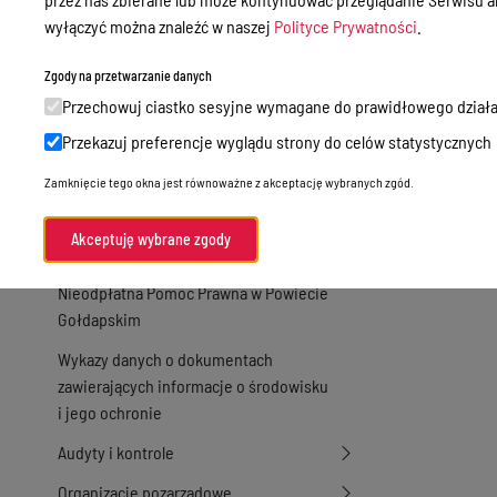
Zamówienia publiczne
wyłączyć można znaleźć w naszej
Polityce Prywatności
.
Praca w Starostwie
Zgody na przetwarzanie danych
Akty prawne
Przechowuj ciastko sesyjne wymagane do prawidłowego działa
Informacje, konkursy, ogłoszenia
Przekazuj preferencje wyglądu strony do celów statystycznych
Plan postępowań o udzielenie
Zamknięcie tego okna jest równoważne z akceptację wybranych zgód.
zamówień publicznych
Akceptuję wybrane zgody
Menu Podmiotowe
Nieodpłatna Pomoc Prawna w Powiecie
Gołdapskim
Wykazy danych o dokumentach
zawierających informacje o środowisku
i jego ochronie
Audyty i kontrole
Organizacje pozarządowe