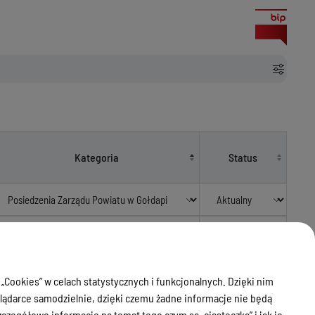
Kategoria
Status
Posiedzenia Zarządu Powiatu w Gołdapi
Aktualny
Posiedzenia Zarządu Powiatu w Gołdapi
Aktualny
 „Cookies” w celach statystycznych i funkcjonalnych. Dzięki nim
ądarce samodzielnie, dzięki czemu żadne informacje nie będą
.
zegółowe informacje na temat tego czym są „ciasteczka” i jak je