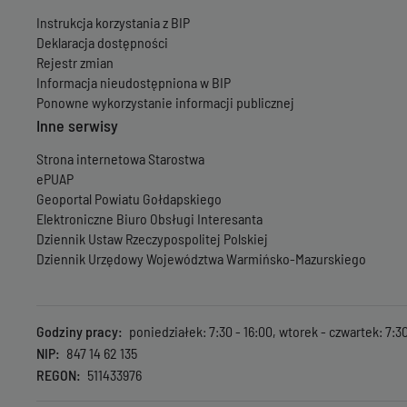
Instrukcja korzystania z BIP
Deklaracja dostępności
Rejestr zmian
Informacja nieudostępniona w BIP
Ponowne wykorzystanie informacji publicznej
Inne serwisy
Strona internetowa Starostwa
ePUAP
Geoportal Powiatu Gołdapskiego
Elektroniczne Biuro Obsługi Interesanta
Dziennik Ustaw Rzeczypospolitej Polskiej
Dziennik Urzędowy Województwa Warmińsko-Mazurskiego
Godziny pracy
poniedziałek: 7:30 - 16:00, wtorek - czwartek: 7:30 
NIP
847 14 62 135
REGON
511433976