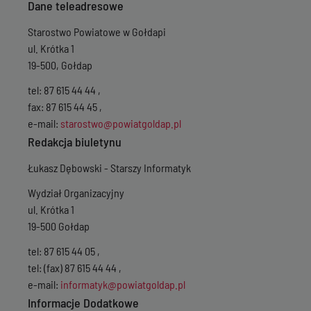
Dane teleadresowe
Starostwo Powiatowe w Gołdapi
ul. Krótka 1
19-500, Gołdap
tel: 87 615 44 44 ,
fax: 87 615 44 45 ,
e-mail:
starostwo@powiatgoldap.pl
Redakcja biuletynu
Łukasz Dębowski - Starszy Informatyk
Wydział Organizacyjny
ul. Krótka 1
19-500 Gołdap
tel: 87 615 44 05 ,
tel: (fax) 87 615 44 44 ,
e-mail:
informatyk@powiatgoldap.pl
Informacje Dodatkowe