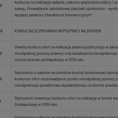
konkursu na realizację zadania z zakresu wspierania rodziny i 
18
nazwą „ Prowadzenie całodobowej placówki opiekuńczo - wycho
łączącej zadania o charakterze interwencyjnym"
18
KONSULTACJE PROGRAMU WSPÓŁPRACY NA 2019 ROK
Otwarty konkurs ofert na realizację zadania publicznego w zak
18
nieodpłatnej pomocy prawnej oraz świadczenia nieodpłatnego
terenie powiatu gołdapskiego w 2019 roku.
Ogłoszenie o naborze na członków komisji konkursowej opiniuj
8
konkursie ofert na prowadzenie punktu nieodpłatnej pomocy p
nieodpłatnego poradnictwa obywatelskiego na terenie powiatu
Ogłoszenie otwartego konkursu ofert na realizację w formie ws
8
Gołdapskiego w 2019 roku
Ogłoszenie o naborze na członków komisji konkursowej opiniuj