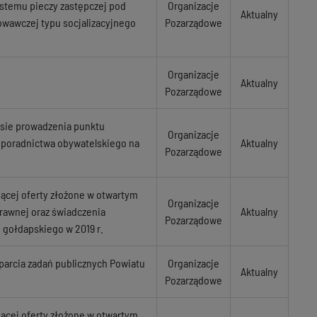
systemu pieczy zastępczej pod
Organizacje
Aktualny
wawczej typu socjalizacyjnego
Pozarządowe
Organizacje
Aktualny
Pozarządowe
resie prowadzenia punktu
Organizacje
 poradnictwa obywatelskiego na
Aktualny
Pozarządowe
ącej oferty złożone w otwartym
Organizacje
rawnej oraz świadczenia
Aktualny
Pozarządowe
 gołdapskiego w 2019 r.
parcia zadań publicznych Powiatu
Organizacje
Aktualny
Pozarządowe
ącej oferty złożone w otwartym