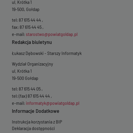
ul. Krótka 1
19-500, Gołdap
tel: 87 615 44 44 ,
fax: 87 615 44 45 ,
e-mail:
starostwo@powiatgoldap.pl
Redakcja biuletynu
Łukasz Dębowski - Starszy Informatyk
Wydział Organizacyjny
ul. Krótka 1
19-500 Gołdap
tel: 87 615 44 05 ,
tel: (fax) 87 615 44 44 ,
e-mail:
informatyk@powiatgoldap.pl
Informacje Dodatkowe
Instrukcja korzystania z BIP
Deklaracja dostępności