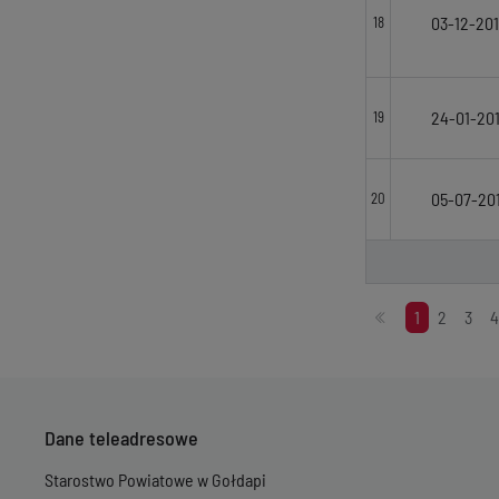
03-12-20
18
24-01-20
19
05-07-20
20
Stronicowanie
1
2
3
4
Dane teleadresowe
Starostwo Powiatowe w Gołdapi