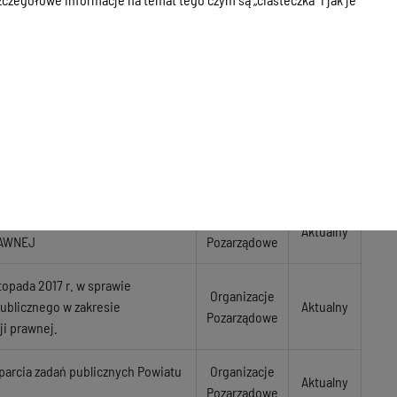
owej opiniującej oferty złożone w
Organizacje
Aktualny
Pozarządowe
rsu ofert na realizację w formie
Organizacje
Aktualny
Pozarządowe
Organizacje
Aktualny
Pozarządowe
EGO W ZAKRESIE PROWADZENIA
Organizacje
Aktualny
RAWNEJ
Pozarządowe
opada 2017 r. w sprawie
Organizacje
publicznego w zakresie
Aktualny
Pozarządowe
i prawnej.
parcia zadań publicznych Powiatu
Organizacje
Aktualny
Pozarządowe