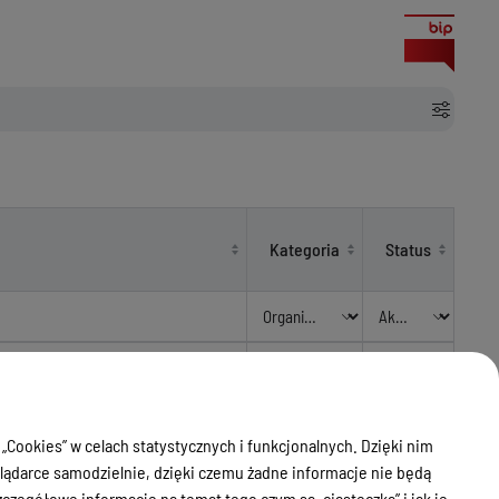
Kategoria
Status
EGO W ZAKRESIE PROWADZENIA
Organizacje
Aktualny
RAWNEJ
Pozarządowe
 „Cookies” w celach statystycznych i funkcjonalnych. Dzięki nim
parcia zadań publicznych Powiatu
Organizacje
Aktualny
ądarce samodzielnie, dzięki czemu żadne informacje nie będą
Pozarządowe
zegółowe informacje na temat tego czym są „ciasteczka” i jak je