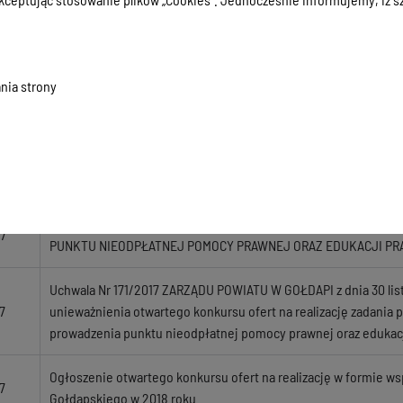
Ogłoszenie o naborze kandydatów na członków komisji konkurs
6
ramach otwartego konkursu ofert w roku 2017.
nia strony
Lista ofert złożonych przez podmioty w ramach otwartego konku
17
wsparcia zadań publicznych Powiatu Gołdapskiego w 2017 r.
17
KONSULTACJE PROGRAMU WSPÓŁPRACY NA 2018 ROK
OTWARTY KONKURS OFERT NA REALIZACJĘ ZADANIA PUBLICZN
7
PUNKTU NIEODPŁATNEJ POMOCY PRAWNEJ ORAZ EDUKACJI P
Uchwala Nr 171/2017 ZARZĄDU POWIATU W GOŁDAPI z dnia 30 list
7
unieważnienia otwartego konkursu ofert na realizację zadania 
prowadzenia punktu nieodpłatnej pomocy prawnej oraz edukacj
Ogłoszenie otwartego konkursu ofert na realizację w formie ws
7
Gołdapskiego w 2018 roku