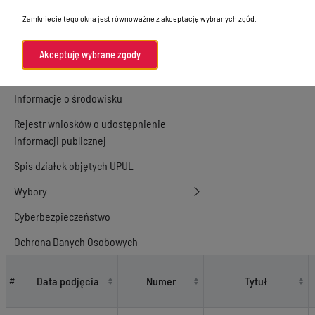
Zamknięcie tego okna jest równoważne z akceptację wybranych zgód.
Informacje Wydziałów
Kontrola zarządcza i audyt
Akceptuję wybrane zgody
Konsultacje społeczne
Informacje o środowisku
Rejestr wniosków o udostępnienie
informacji publicznej
Spis działek objętych UPUL
Wybory
Cyberbezpieczeństwo
Ochrona Danych Osobowych
Akty prawne
Data podjęcia
Numer
Tytuł
#