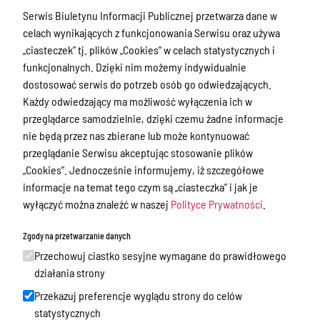
Zamówienia publiczne
Serwis Biuletynu Informacji Publicznej przetwarza dane w
Praca w Starostwie
celach wynikających z funkcjonowania Serwisu oraz używa
„ciasteczek” tj. plików „Cookies” w celach statystycznych i
Akty prawne
funkcjonalnych. Dzięki nim możemy indywidualnie
Informacje, konkursy, ogłoszenia
dostosować serwis do potrzeb osób go odwiedzających.
Każdy odwiedzający ma możliwość wyłączenia ich w
Plan postępowań o udzielenie
przeglądarce samodzielnie, dzięki czemu żadne informacje
zamówień publicznych
nie będą przez nas zbierane lub może kontynuować
przeglądanie Serwisu akceptując stosowanie plików
Menu Podmiotowe
„Cookies”. Jednocześnie informujemy, iż szczegółowe
informacje na temat tego czym są „ciasteczka” i jak je
Nieodpłatna Pomoc Prawna w Powiecie
wyłączyć można znaleźć w naszej
Polityce Prywatności
.
Gołdapskim
Wykazy danych o dokumentach
Zgody na przetwarzanie danych
zawierających informacje o środowisku
Przechowuj ciastko sesyjne wymagane do prawidłowego
i jego ochronie
działania strony
Audyty i kontrole
Przekazuj preferencje wyglądu strony do celów
statystycznych
Organizacje pozarządowe