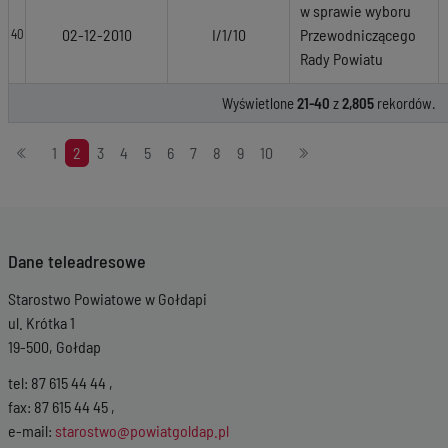
w sprawie wyboru
02-12-2010
I/1/10
Przewodniczącego
40
Rady Powiatu
Wyświetlone
21-40
z
2,805
rekordów.
Stronicowanie
1
2
3
4
5
6
7
8
9
10
Dane teleadresowe
Starostwo Powiatowe w Gołdapi
ul. Krótka 1
19-500, Gołdap
tel: 87 615 44 44 ,
fax: 87 615 44 45 ,
e-mail:
starostwo@powiatgoldap.pl