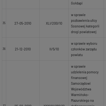
Gołdapi
w sprawie
pozbawienia ulicy
27-05-2010
XLI/200/10
35
Sosnowej kategorii
drogi powiatowej
w sprawie wyboru
21-12-2010
II/5/10
członków zarządu
36
powiatu
w sprawie
udzielenia pomocy
finansowej
Samorządowi
Województwa
Warmińsko-
Mazurskiego na
25-02-2010
XXXVIII/189/10
dofinansowanie
37