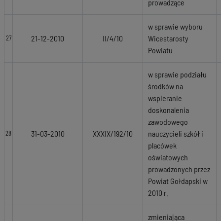
prowadzące
w sprawie wyboru
21-12-2010
II/4/10
Wicestarosty
27
Powiatu
w sprawie podziału
środków na
wspieranie
doskonalenia
zawodowego
31-03-2010
XXXIX/192/10
nauczycieli szkół i
28
placówek
oświatowych
prowadzonych przez
Powiat Gołdapski w
2010 r.
zmieniająca