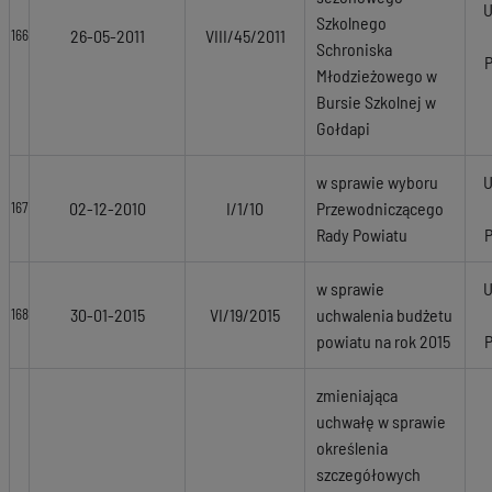
U
Szkolnego
26-05-2011
VIII/45/2011
166
Schroniska
Młodzieżowego w
Bursie Szkolnej w
Gołdapi
w sprawie wyboru
U
02-12-2010
I/1/10
Przewodniczącego
167
Rady Powiatu
w sprawie
U
30-01-2015
VI/19/2015
uchwalenia budżetu
168
powiatu na rok 2015
zmieniająca
uchwałę w sprawie
określenia
szczegółowych