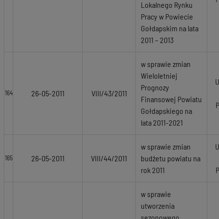
Lokalnego Rynku
Pracy w Powiecie
Gołdapskim na lata
2011 – 2013
w sprawie zmian
Wieloletniej
U
Prognozy
26-05-2011
VIII/43/2011
164
Finansowej Powiatu
Gołdapskiego na
lata 2011-2021
w sprawie zmian
U
26-05-2011
VIII/44/2011
budżetu powiatu na
165
rok 2011
w sprawie
utworzenia
sezonowego