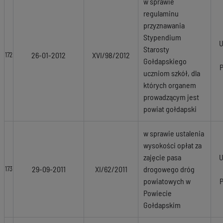
w sprawie
regulaminu
przyznawania
Stypendium
U
Starosty
26-01-2012
XVI/98/2012
172
Gołdapskiego
uczniom szkół, dla
których organem
prowadzącym jest
powiat gołdapski
w sprawie ustalenia
wysokości opłat za
zajęcie pasa
U
29-09-2011
XI/62/2011
drogowego dróg
173
powiatowych w
Powiecie
Gołdapskim