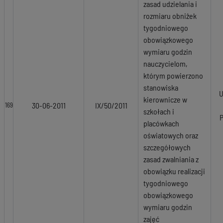
zasad udzielania i
rozmiaru obniżek
tygodniowego
obowiązkowego
wymiaru godzin
nauczycielom,
którym powierzono
stanowiska
U
kierownicze w
30-06-2011
IX/50/2011
169
szkołach i
placówkach
oświatowych oraz
szczegółowych
zasad zwalniania z
obowiązku realizacji
tygodniowego
obowiązkowego
wymiaru godzin
zajęć