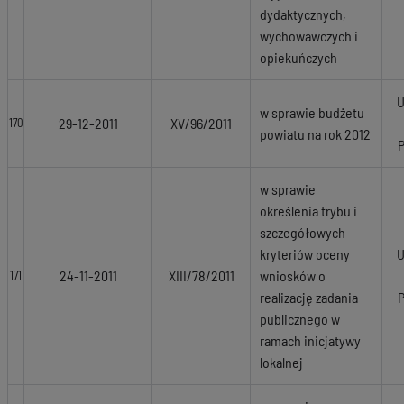
dydaktycznych,
wychowawczych i
opiekuńczych
U
w sprawie budżetu
29-12-2011
XV/96/2011
170
powiatu na rok 2012
w sprawie
określenia trybu i
szczegółowych
kryteriów oceny
U
24-11-2011
XIII/78/2011
wniosków o
171
realizację zadania
publicznego w
ramach inicjatywy
lokalnej