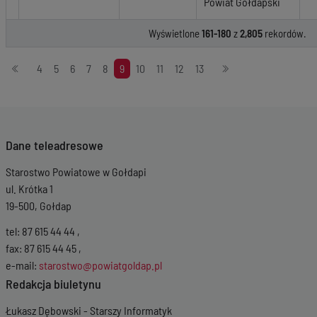
Powiat Gołdapski
Wyświetlone
161-180
z
2,805
rekordów.
Stronicowanie
4
5
6
7
8
9
10
11
12
13
Dane teleadresowe
Starostwo Powiatowe w Gołdapi
ul. Krótka 1
19-500, Gołdap
tel: 87 615 44 44 ,
fax: 87 615 44 45 ,
e-mail:
starostwo@powiatgoldap.pl
Redakcja biuletynu
Łukasz Dębowski - Starszy Informatyk