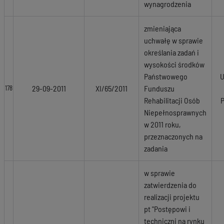
wynagrodzenia
zmieniająca
uchwałę w sprawie
określania zadań i
wysokości środków
Państwowego
U
29-09-2011
XI/65/2011
Funduszu
178
Rehabilitacji Osób
Niepełnosprawnych
w 2011 roku,
przeznaczonych na
zadania
w sprawie
zatwierdzenia do
realizacji projektu
pt "Postępowi i
techniczni na rynku