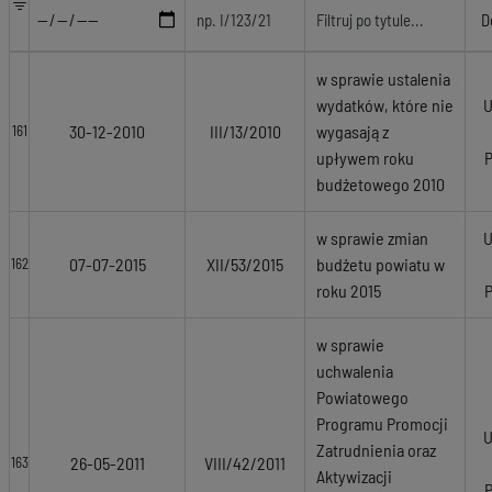
w sprawie ustalenia
wydatków, które nie
U
30-12-2010
III/13/2010
wygasają z
161
upływem roku
budżetowego 2010
w sprawie zmian
U
07-07-2015
XII/53/2015
budżetu powiatu w
162
roku 2015
w sprawie
uchwalenia
Powiatowego
Programu Promocji
U
Zatrudnienia oraz
26-05-2011
VIII/42/2011
163
Aktywizacji