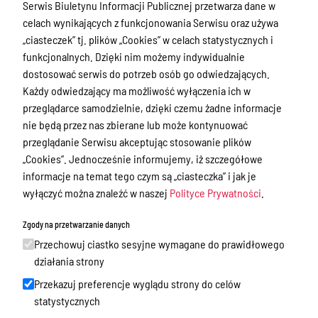
Zamówienia publiczne
Serwis Biuletynu Informacji Publicznej przetwarza dane w
celach wynikających z funkcjonowania Serwisu oraz używa
Praca w Starostwie
„ciasteczek” tj. plików „Cookies” w celach statystycznych i
Akty prawne
funkcjonalnych. Dzięki nim możemy indywidualnie
dostosować serwis do potrzeb osób go odwiedzających.
Informacje, konkursy, ogłoszenia
Każdy odwiedzający ma możliwość wyłączenia ich w
Plan postępowań o udzielenie
przeglądarce samodzielnie, dzięki czemu żadne informacje
zamówień publicznych
nie będą przez nas zbierane lub może kontynuować
przeglądanie Serwisu akceptując stosowanie plików
Menu Podmiotowe
„Cookies”. Jednocześnie informujemy, iż szczegółowe
informacje na temat tego czym są „ciasteczka” i jak je
Nieodpłatna Pomoc Prawna w Powiecie
wyłączyć można znaleźć w naszej
Polityce Prywatności
.
Gołdapskim
Zgody na przetwarzanie danych
Wykazy danych o dokumentach
Przechowuj ciastko sesyjne wymagane do prawidłowego
zawierających informacje o środowisku
działania strony
i jego ochronie
Przekazuj preferencje wyglądu strony do celów
Audyty i kontrole
statystycznych
Organizacje pozarządowe