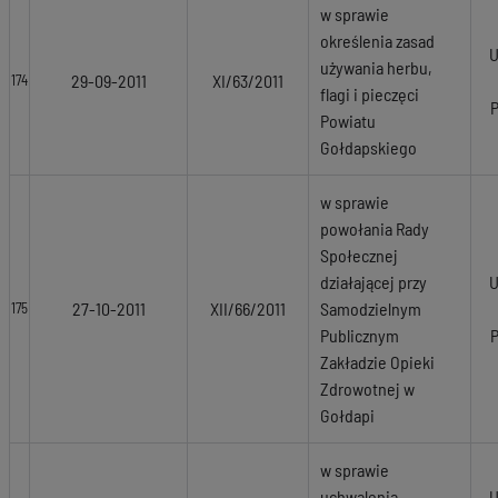
w sprawie
określenia zasad
U
używania herbu,
29-09-2011
XI/63/2011
174
flagi i pieczęci
Powiatu
Gołdapskiego
w sprawie
powołania Rady
Społecznej
działającej przy
U
27-10-2011
XII/66/2011
Samodzielnym
175
Publicznym
Zakładzie Opieki
Zdrowotnej w
Gołdapi
w sprawie
uchwalenia
U