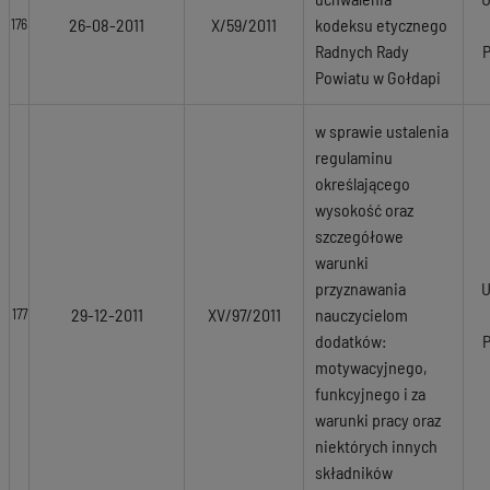
26-08-2011
X/59/2011
kodeksu etycznego
176
Radnych Rady
Powiatu w Gołdapi
w sprawie ustalenia
regulaminu
określającego
wysokość oraz
szczegółowe
warunki
przyznawania
U
29-12-2011
XV/97/2011
nauczycielom
177
dodatków:
motywacyjnego,
funkcyjnego i za
warunki pracy oraz
niektórych innych
składników