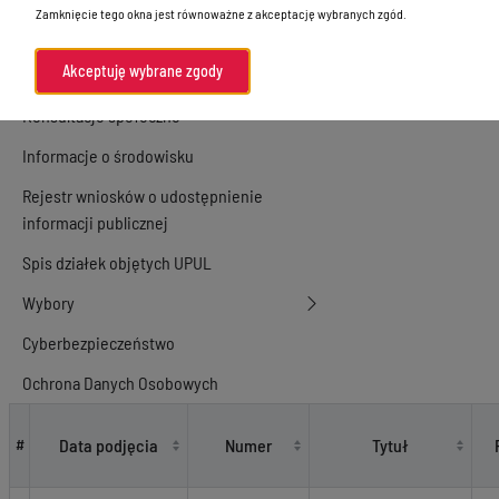
Zamknięcie tego okna jest równoważne z akceptację wybranych zgód.
Informacje Wydziałów
Akceptuję wybrane zgody
Kontrola zarządcza i audyt
Konsultacje społeczne
Informacje o środowisku
Rejestr wniosków o udostępnienie
informacji publicznej
Spis działek objętych UPUL
Wybory
Cyberbezpieczeństwo
Ochrona Danych Osobowych
Akty prawne
Data podjęcia
Numer
Tytuł
#