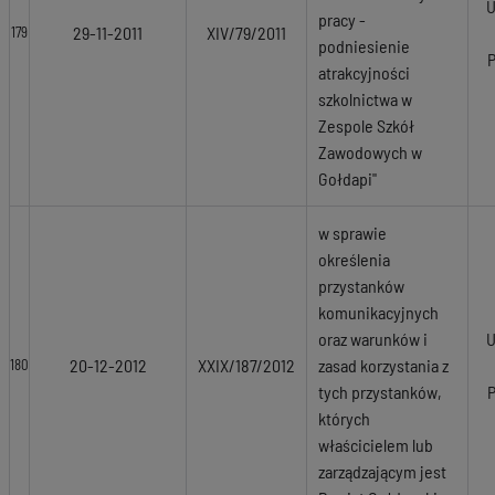
U
pracy -
29-11-2011
XIV/79/2011
179
podniesienie
atrakcyjności
szkolnictwa w
Zespole Szkół
Zawodowych w
Gołdapi"
w sprawie
określenia
przystanków
komunikacyjnych
oraz warunków i
U
20-12-2012
XXIX/187/2012
zasad korzystania z
180
tych przystanków,
których
właścicielem lub
zarządzającym jest